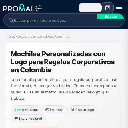
Buscar
Inicio
/
Regalos Corporativos
/
Mochilas
Mochilas Personalizadas con
Logo para Regalos Corporativos
en Colombia
Una mochila personalizada es el regalo corporativo más
funcional y de mayor visibilidad. Tu marca acompaña a
quien la usa en el metro, la universidad, el gym y el
trabajo.
42
+
productos
📦 En stock
🎨 Con tu logo
🚚 Envío nacional