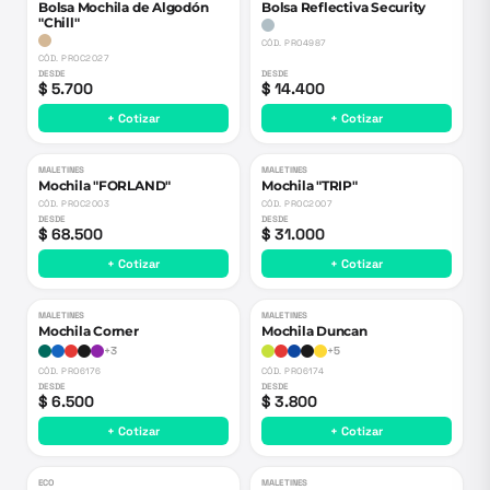
Bolsa Mochila de Algodón
Bolsa Reflectiva Security
"Chill"
CÓD.
PRO4987
CÓD.
PROC2027
DESDE
DESDE
$ 5.700
$ 14.400
+ Cotizar
+ Cotizar
MALETINES
MALETINES
Nuevo
Nuevo
Mochila "FORLAND"
Mochila "TRIP"
CÓD.
PROC2003
CÓD.
PROC2007
DESDE
DESDE
$ 68.500
$ 31.000
+ Cotizar
+ Cotizar
MALETINES
MALETINES
Mochila Corner
Mochila Duncan
+
3
+
5
CÓD.
PRO6176
CÓD.
PRO6174
DESDE
DESDE
$ 6.500
$ 3.800
+ Cotizar
+ Cotizar
ECO
MALETINES