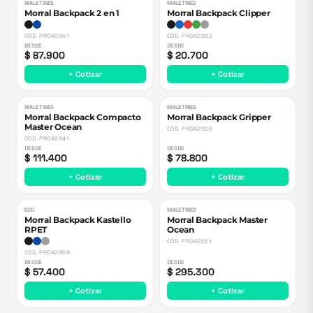
MALETINES
MALETINES
Morral Backpack 2 en 1
Morral Backpack Clipper
CÓD.
PROA2961
CÓD.
PROA2962
DESDE
DESDE
$ 87.900
$ 20.700
+ Cotizar
+ Cotizar
MALETINES
MALETINES
Morral Backpack Compacto
Morral Backpack Gripper
Master Ocean
CÓD.
PROA2928
CÓD.
PROA2941
DESDE
DESDE
$ 111.400
$ 78.800
+ Cotizar
+ Cotizar
ECO
MALETINES
Morral Backpack Kastello
Morral Backpack Master
RPET
Ocean
CÓD.
PROA2651
CÓD.
PROA2969
DESDE
DESDE
$ 57.400
$ 295.300
+ Cotizar
+ Cotizar