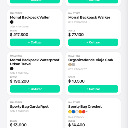
MALETINES
MALETINES
Morral Backpack Valter
Morral Backpack Walker
CÓD.
PROA2933
CÓD.
PROA2988
DESDE
DESDE
$ 217.300
$ 77.100
+ Cotizar
+ Cotizar
MALETINES
MALETINES
Morral Backpack Waterproof
Organizador de Viaje Cork
Urban Travel
CÓD.
PROA2267
CÓD.
PROA2954
DESDE
DESDE
$ 190.200
$ 10.500
+ Cotizar
+ Cotizar
MALETINES
MALETINES
Nuevo
Sporty Bag Garda Rpet
Sporty Bag Crocket
CÓD.
PROA3393
+
1
CÓD.
PRO3517
DESDE
DESDE
$ 13.900
$ 14.400