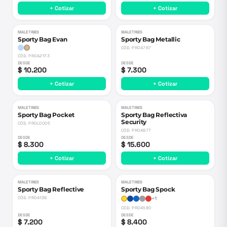
+ Cotizar
+ Cotizar
MALETINES
MALETINES
Sporty Bag Evan
Sporty Bag Metallic
CÓD.
PRO4787
CÓD.
PROA2173
DESDE
DESDE
$ 10.200
$ 7.300
+ Cotizar
+ Cotizar
MALETINES
MALETINES
Sporty Bag Pocket
Sporty Bag Reflectiva
Security
CÓD.
PROL0005
CÓD.
PRO4877
DESDE
DESDE
$ 8.300
$ 15.600
+ Cotizar
+ Cotizar
MALETINES
MALETINES
Sporty Bag Reflective
Sporty Bag Spock
CÓD.
PRO4138
+
1
CÓD.
PRO4580
DESDE
DESDE
$ 7.200
$ 8.400