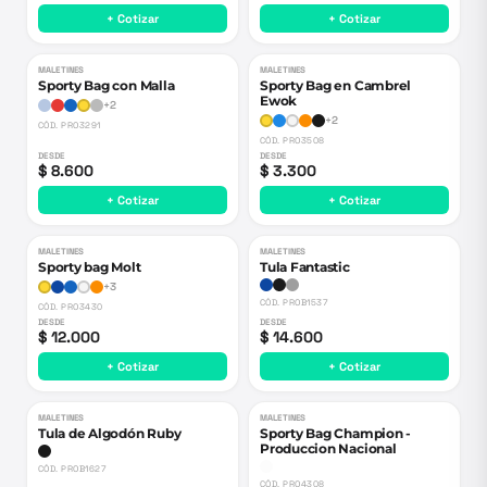
+ Cotizar
+ Cotizar
MALETINES
MALETINES
Sporty Bag con Malla
Sporty Bag en Cambrel
Ewok
+
2
+
2
CÓD.
PRO3291
CÓD.
PRO3508
DESDE
DESDE
$ 8.600
$ 3.300
+ Cotizar
+ Cotizar
MALETINES
MALETINES
Sporty bag Molt
Tula Fantastic
+
3
CÓD.
PROB1537
CÓD.
PRO3430
DESDE
DESDE
$ 12.000
$ 14.600
+ Cotizar
+ Cotizar
MALETINES
MALETINES
Agotado
Tula de Algodón Ruby
Sporty Bag Champion -
Produccion Nacional
CÓD.
PROB1627
CÓD.
PRO4308