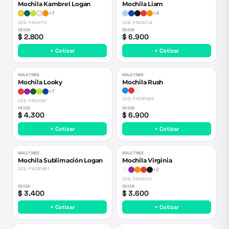
Mochila Kambrel Logan
Mochila Liam
+
7
+
4
CÓD.
PRO6175
CÓD.
PRO6204
DESDE
DESDE
$ 2.800
$ 6.900
+ Cotizar
+ Cotizar
MALETINES
MALETINES
Mochila Looky
Mochila Rush
+
7
CÓD.
PROB1986
CÓD.
PRO6181
DESDE
DESDE
$ 4.300
$ 6.900
+ Cotizar
+ Cotizar
MALETINES
MALETINES
Mochila Sublimación Logan
Mochila Virginia
CÓD.
PROB1961
+
2
CÓD.
PRO8301
DESDE
DESDE
$ 3.400
$ 3.600
+ Cotizar
+ Cotizar