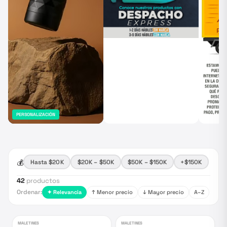
PERSONALIZACIÓN
💰
Hasta $20K
$20K – $50K
$50K – $150K
+$150K
42
productos
Ordenar:
✦ Relevancia
↑ Menor precio
↓ Mayor precio
A–Z
MALETINES
MALETINES