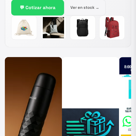
💬 Cotizar ahora
Ver en stock →