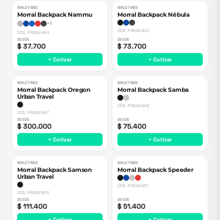
MALETINES
MALETINES
Morral Backpack Nammu
Morral Backpack Nébula
+
1
CÓD.
PROA2932
CÓD.
PROA2994
DESDE
DESDE
$ 37.700
$ 73.700
+ Cotizar
+ Cotizar
MALETINES
MALETINES
Morral Backpack Oregon
Morral Backpack Samba
Urban Travel
CÓD.
PROA2948
CÓD.
PROA2947
DESDE
DESDE
$ 300.000
$ 75.400
+ Cotizar
+ Cotizar
MALETINES
MALETINES
Morral Backpack Samson
Morral Backpack Speeder
Urban Travel
CÓD.
PROA2931
CÓD.
PROA2956
DESDE
DESDE
$ 111.400
$ 51.400
+ Cotizar
+ Cotizar