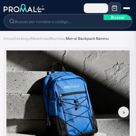
Buscar
Inicio
/
Catálogo
/
Maletines
/
Mochilas
/
Morral Backpack Nammu
›