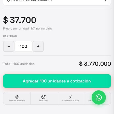
📋 Descripción del producto
▼
$ 37.700
Precio por unidad · IVA no incluido
CANTIDAD
−
+
$ 3.770.000
Total ·
100
unidades
Agregar
100
unidades
a cotización
🎨
📦
⚡
🔒
Personalizable
En stock
Cotización 24h
Sin compromiso