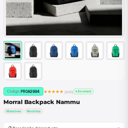
★★★★★
PROA2994
Código:
● En stock
(
203
)
Morral Backpack Nammu
Maletines
Mochilas