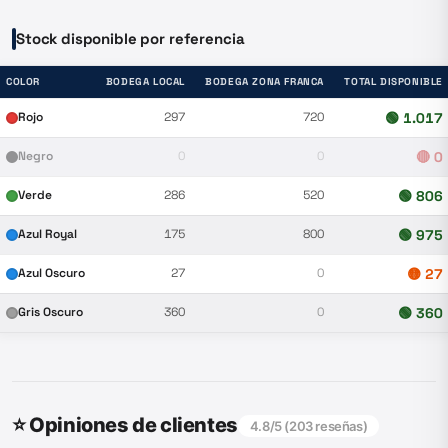
Stock disponible por referencia
COLOR
BODEGA LOCAL
BODEGA ZONA FRANCA
TOTAL DISPONIBLE
Rojo
297
720
🟢
1.017
Negro
0
0
🔴
0
Verde
286
520
🟢
806
Azul Royal
175
800
🟢
975
Azul Oscuro
27
0
🟡
27
Gris Oscuro
360
0
🟢
360
⭐ Opiniones de clientes
4.8
/5 (
203
reseñas)