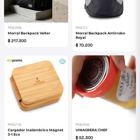
PROA2988
PRO4711
Morral Backpack Valter
Morral Backpack Antirrobo
Royal
$ 217.300
$ 70.200
PROA2724
PROE2040
Cargador Inalámbrico Mágnet
VINAGRERA CHEF
3-1 Eco
$ 52.300