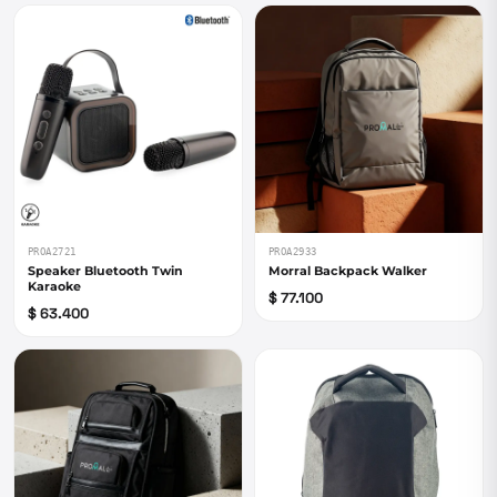
PROA2721
PROA2933
Speaker Bluetooth Twin
Morral Backpack Walker
Karaoke
$ 77.100
$ 63.400