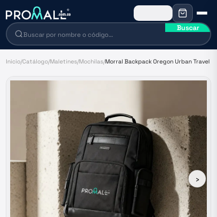
Buscar
Inicio
/
Catálogo
/
Maletines
/
Mochilas
/
Morral Backpack Oregon Urban Travel
›