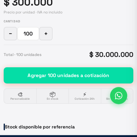
$ 300.000
Precio por unidad · IVA no incluido
CANTIDAD
−
+
$ 30.000.000
Total ·
100
unidades
Agregar
100
unidades
a cotización
🎨
📦
⚡
🔒
Personalizable
En stock
Cotización 24h
Sin compromiso
Stock disponible por referencia