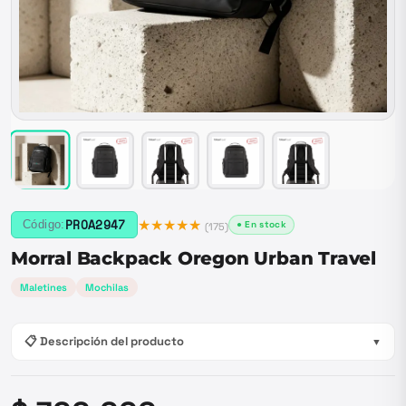
★★★★★
PROA2947
Código:
● En stock
(
175
)
Morral Backpack Oregon Urban Travel
Maletines
Mochilas
📋 Descripción del producto
▼