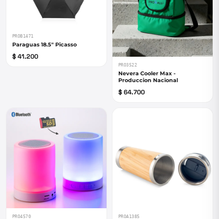
PROB1471
Paraguas 18.5" Picasso
$ 41.200
PRO3522
Nevera Cooler Max -
Produccion Nacional
$ 64.700
PRO4570
PROA1385