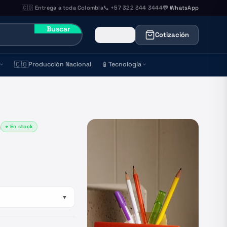
🇨🇴 Entrega a toda Colombia
📞 +57 322 344 3444
💬 WhatsApp
Buscar
Cotización
🇨🇴
📱
Producción Nacional
Tecnología
● En stock
)
▼