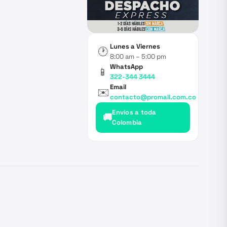
Lunes a Viernes
🕐
8:00 am – 5:00 pm
WhatsApp
📱
322-344 3444
Email
✉️
contacto@promall.com.co
Envíos a toda
🚚
Colombia