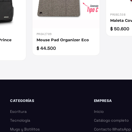
PROB1538
Maleta Cov
$ 50.600
PROA2709
Prince
Mouse Pad Organizer Eco
$ 44.500
CATEGORÍAS
EMPRESA
Escritura
Inicio
Tecnología
Catálogo completo
Mugs y Botilitos
Contacto WhatsApp