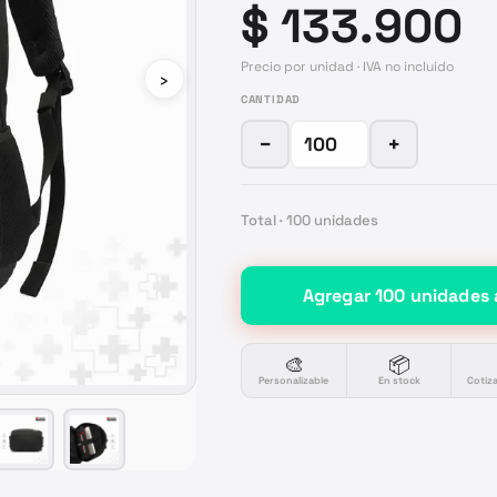
$ 133.900
Precio por unidad · IVA no incluido
›
CANTIDAD
−
+
Total ·
100
unidades
Agregar
100
unidades
🎨
📦
Personalizable
En stock
Cotiz