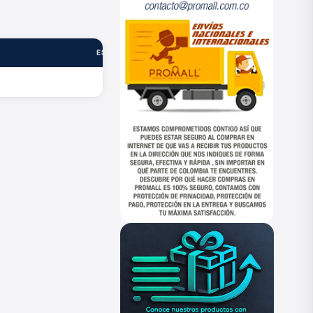
ESTADO
—