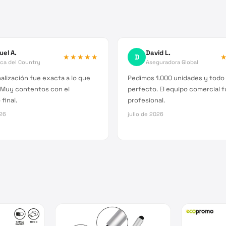
uel A.
David L.
★★★★★
D
ica del Country
Aseguradora Global
alización fue exacta a lo que
Pedimos 1.000 unidades y todo 
 Muy contentos con el
perfecto. El equipo comercial 
final.
profesional.
026
julio de 2026