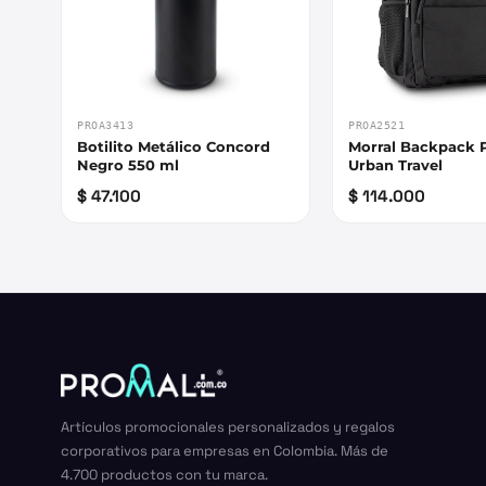
PROA3413
PROA2521
Botilito Metálico Concord
Morral Backpack 
Negro 550 ml
Urban Travel
$ 47.100
$ 114.000
Artículos promocionales personalizados y regalos
corporativos para empresas en Colombia. Más de
4.700 productos con tu marca.