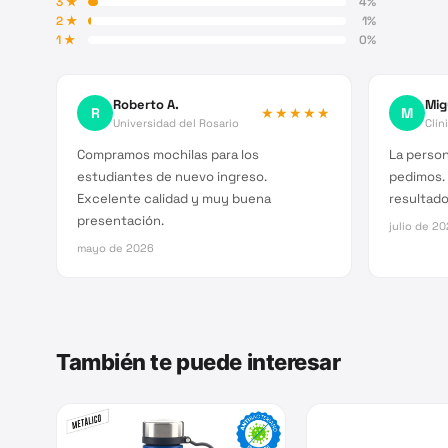
3
★
4
%
2
★
1
%
1
★
0
%
Roberto A.
Mig
R
★★★★★
M
Universidad del Rosario
Clín
Compramos mochilas para los
La person
estudiantes de nuevo ingreso.
pedimos.
Excelente calidad y muy buena
resultado 
presentación.
julio de 2
mayo de 2026
También te puede interesar