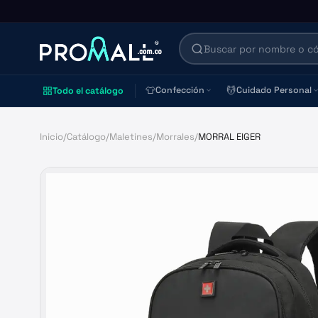
👕
💆
Confección
Cuidado Personal
Todo el catálogo
Inicio
/
Catálogo
/
Maletines
/
Morrales
/
MORRAL EIGER