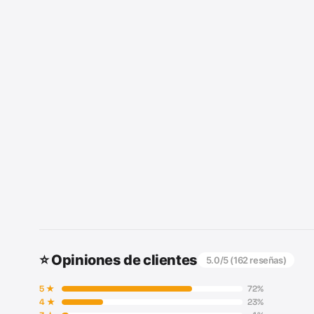
⭐ Opiniones de clientes
5.0
/5 (
162
reseñas)
5
★
72
%
4
★
23
%