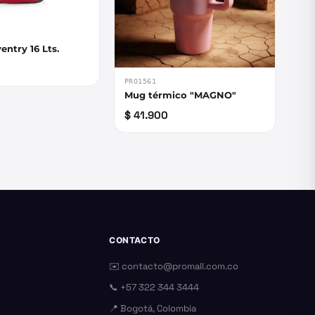
entry 16 Lts.
PRO1561
Mug térmico "MAGNO"
$ 41.900
CONTACTO
✉️
contacto@promall.com.co
📞
+57 322 344 3444
📍 Bogotá, Colombia