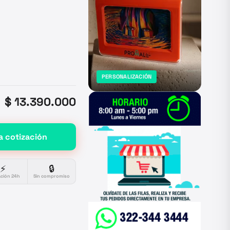
PERSONALIZACIÓN
$ 13.390.000
a cotización
⚡
🔒
ación 24h
Sin compromiso