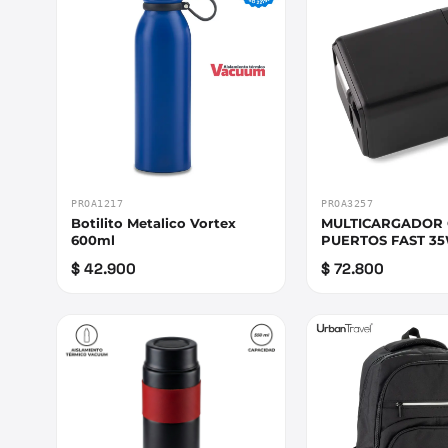
PROA1217
PROA3257
Botilito Metalico Vortex
MULTICARGADOR
600ml
PUERTOS FAST 3
$ 42.900
$ 72.800