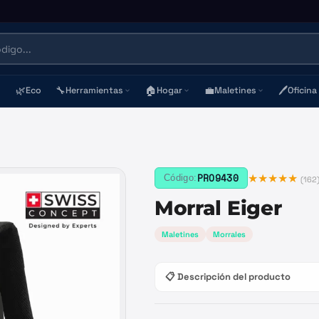
🌿
🔧
🏠
💼
🖊️
Eco
Herramientas
Hogar
Maletines
Oficina
★★★★★
PRO9430
Código:
(
162
Morral Eiger
Maletines
Morrales
📋 Descripción del producto