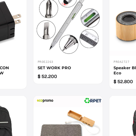
PROE2263
PROA2727
 CON
SET WORK PRO
Speaker B
5W
Eco
$ 52.200
$ 52.800