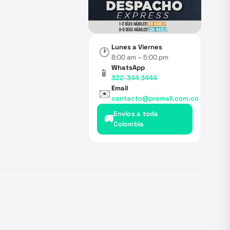
Lunes a Viernes
🕐
8:00 am – 5:00 pm
WhatsApp
📱
322-344 3444
Email
✉️
contacto@promall.com.co
Envíos a toda
🚚
Colombia