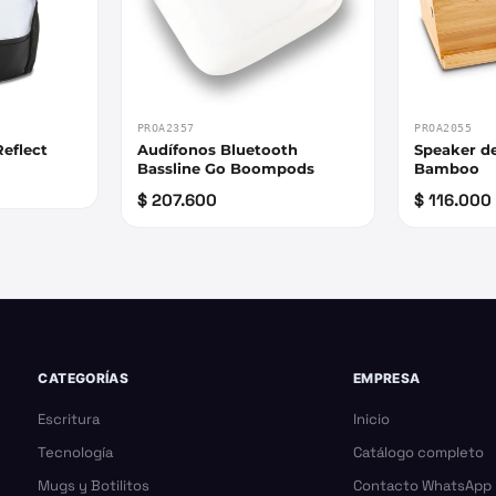
PROA2357
PROA2055
eflect
Audífonos Bluetooth
Speaker d
Bassline Go Boompods
Bamboo
$ 207.600
$ 116.000
CATEGORÍAS
EMPRESA
Escritura
Inicio
Tecnología
Catálogo completo
Mugs y Botilitos
Contacto WhatsApp