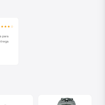
★★★★
☆
s para
ntrega