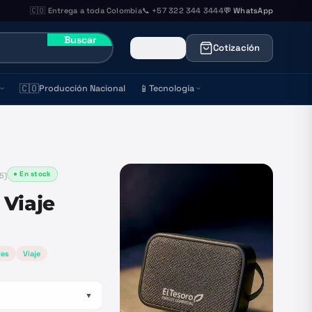
🇨🇴 Entrega a toda Colombia
📞 +57 322 344 3444
💬 WhatsApp
Buscar
Cotización
🇨🇴
📱
Producción Nacional
Tecnología
● En stock
5
)
 Viaje
des
Viaje
▼