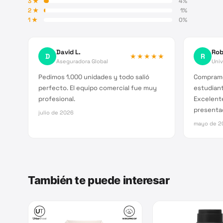
3
★
4
%
2
★
1
%
1
★
0
%
David L.
Rob
D
★★★★★
R
Aseguradora Global
Univ
Pedimos 1.000 unidades y todo salió
Compramo
perfecto. El equipo comercial fue muy
estudiant
profesional.
Excelent
presenta
julio de 2026
mayo de 2
También te puede interesar