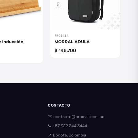
PRO9414
e Inducción
MORRAL ADULA
$ 145.700
CONTACTO
✉️
contacto@promall.com.co
📞
+57 322 344 3444
📍 Bogotá, Colombia