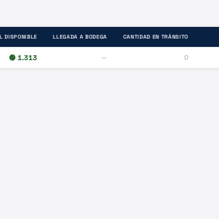
L DISPONIBLE
LLEGADA A BODEGA
CANTIDAD EN TRÁNSITO
🟢
1.313
—
0