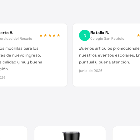
erto A.
Natalia R.
★★★★★
N
ersidad del Rosario
Colegio San Patricio
s mochilas para los
Buenos artículos promocionale
es de nuevo ingreso.
nuestros eventos escolares. E
e calidad y muy buena
puntual y buena atención.
ción.
junio de 2026
026