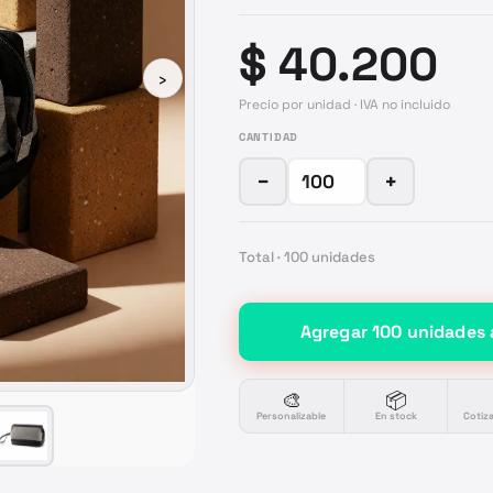
$ 40.200
›
Precio por unidad · IVA no incluido
CANTIDAD
−
+
Total ·
100
unidades
Agregar
100
unidades
🎨
📦
Personalizable
En stock
Cotiz