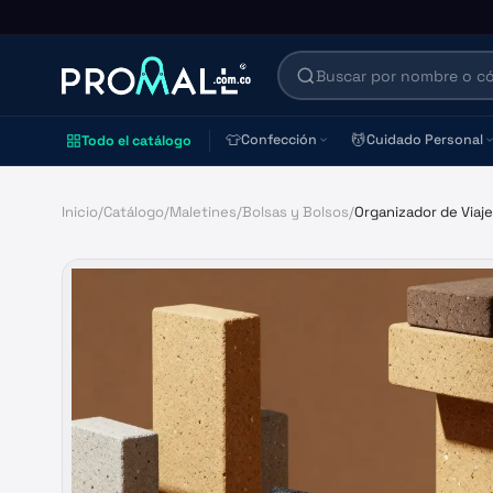
👕
💆
Confección
Cuidado Personal
Todo el catálogo
Inicio
/
Catálogo
/
Maletines
/
Bolsas y Bolsos
/
Organizador de Viaje