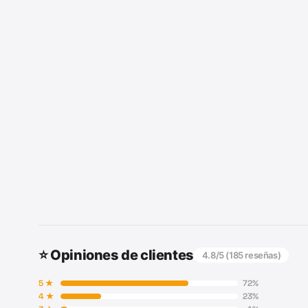
⭐ Opiniones de clientes
4.8
/5 (
185
reseñas)
5
★
72
%
4
★
23
%