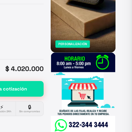
PERSONALIZACIÓN
$ 4.020.000
a cotización
⚡
🔒
ación 24h
Sin compromiso