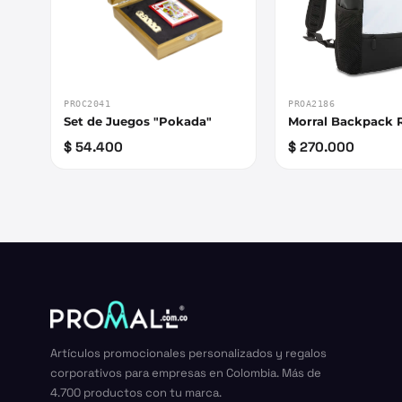
PROC2041
PROA2186
Set de Juegos "Pokada"
Morral Backpack R
$ 54.400
$ 270.000
Artículos promocionales personalizados y regalos
corporativos para empresas en Colombia. Más de
4.700 productos con tu marca.