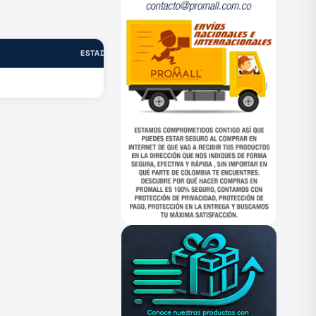
ESTADO
—