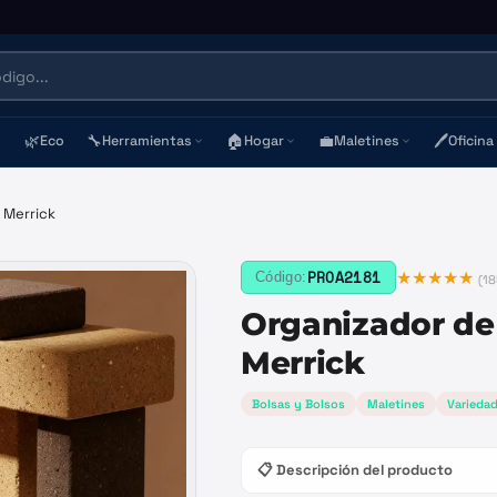
🌿
🔧
🏠
💼
🖊️
Eco
Herramientas
Hogar
Maletines
Oficina
 Merrick
★★★★★
PROA2181
Código:
(
18
Organizador de
Merrick
Bolsas y Bolsos
Maletines
Varieda
📋 Descripción del producto