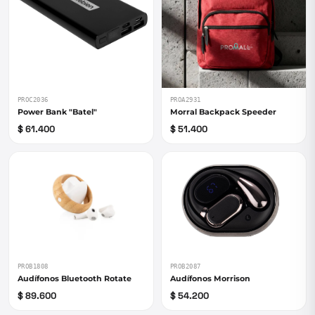
PROC2036
PROA2931
Power Bank "Batel"
Morral Backpack Speeder
$ 61.400
$ 51.400
PROB1808
PROB2087
Audífonos Bluetooth Rotate
Audífonos Morrison
$ 89.600
$ 54.200