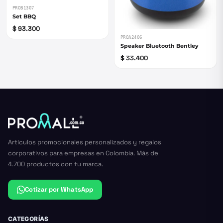
PROB1307
Set BBQ
$ 93.300
PROA2406
Speaker Bluetooth Bentley
$ 33.400
Artículos promocionales personalizados y regalos
corporativos para empresas en Colombia. Más de
4.700 productos con tu marca.
Cotizar por WhatsApp
CATEGORÍAS