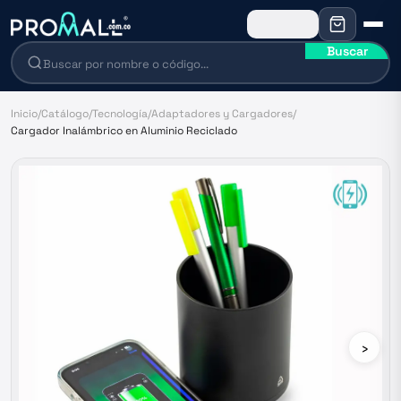
Buscar
Inicio
/
Catálogo
/
Tecnología
/
Adaptadores y Cargadores
/
Cargador Inalámbrico en Aluminio Reciclado
›