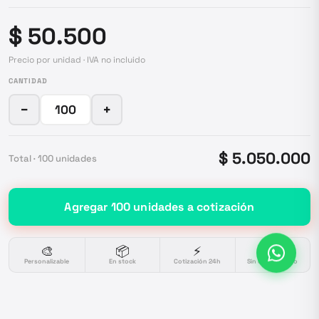
$ 50.500
Precio por unidad · IVA no incluido
CANTIDAD
−
+
$ 5.050.000
Total ·
100
unidades
Agregar
100
unidades
a cotización
🎨
📦
⚡
🔒
Personalizable
En stock
Cotización 24h
Sin compromiso