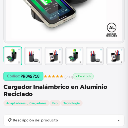
★★★★★
PROA2718
Código:
● En stock
(
209
)
Cargador Inalámbrico en Aluminio
Reciclado
Adaptadores y Cargadores
Eco
Tecnología
📋 Descripción del producto
▼