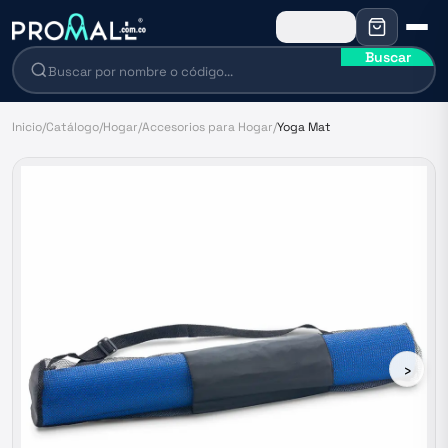
Buscar
Inicio
/
Catálogo
/
Hogar
/
Accesorios para Hogar
/
Yoga Mat
›