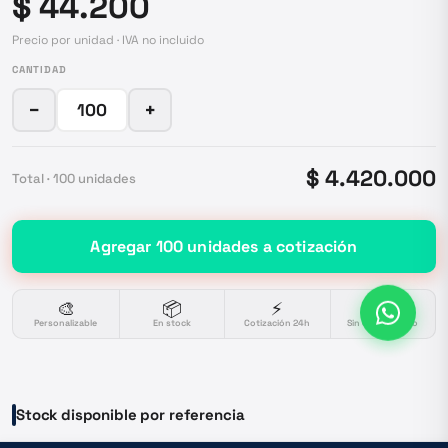
$ 44.200
Precio por unidad · IVA no incluido
CANTIDAD
−
+
$ 4.420.000
Total ·
100
unidades
Agregar
100
unidades
a cotización
🎨
📦
⚡
🔒
Personalizable
En stock
Cotización 24h
Sin compromiso
Stock disponible por referencia