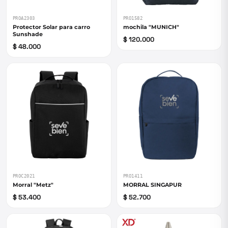
PROA2303
PRO1582
Protector Solar para carro
mochila "MUNICH"
Sunshade
$ 120.000
$ 48.000
PROC2021
PRO1411
Morral "Metz"
MORRAL SINGAPUR
$ 53.400
$ 52.700