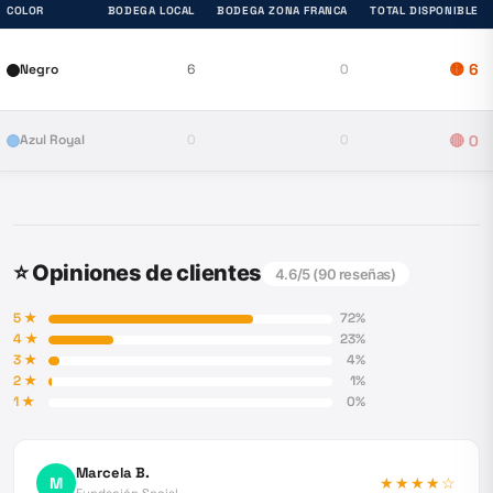
COLOR
BODEGA LOCAL
BODEGA ZONA FRANCA
TOTAL DISPONIBLE
🟡
6
Negro
6
0
Azul Royal
0
0
🔴
0
⭐ Opiniones de clientes
4.6
/5 (
90
reseñas)
5
★
72
%
4
★
23
%
3
★
4
%
2
★
1
%
1
★
0
%
Marcela B.
M
★★★★
☆