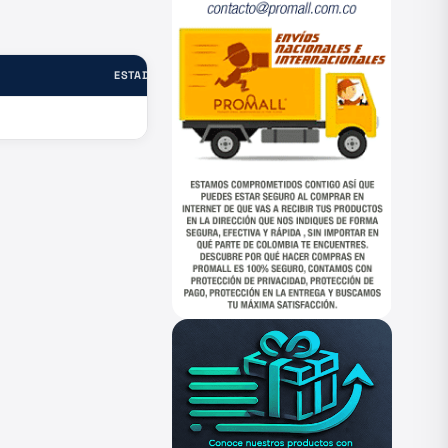
ESTADO
—