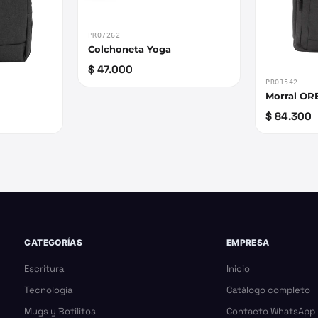
PRO7262
Colchoneta Yoga
$ 47.000
PRO1542
Morral O
$ 84.300
CATEGORÍAS
EMPRESA
Escritura
Inicio
Tecnología
Catálogo completo
Mugs y Botilitos
Contacto WhatsApp