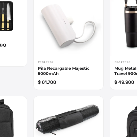
BBQ
PROA2702
PROA2918
Pila Recargable Majestic
Mug Metál
5000mAh
Travel 90
$ 61.700
$ 49.900