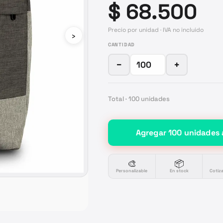
$ 68.500
Precio por unidad · IVA no incluido
›
CANTIDAD
−
+
Total ·
100
unidades
Agregar
100
unidades
🎨
📦
Personalizable
En stock
Cotiz