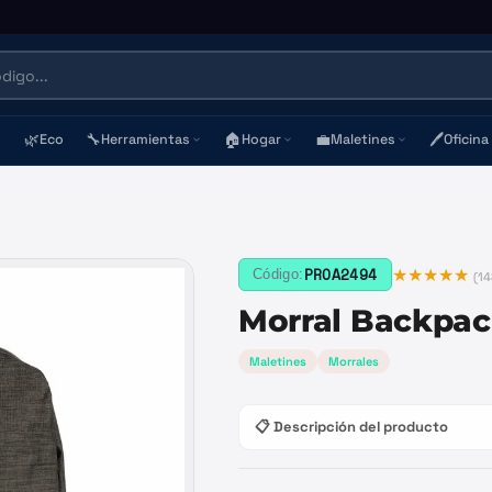
🌿
🔧
🏠
💼
🖊️
Eco
Herramientas
Hogar
Maletines
Oficina
★★★★★
PROA2494
Código:
(
14
Morral Backpack
Maletines
Morrales
📋 Descripción del producto