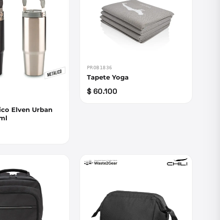
PROB1836
Tapete Yoga
$ 60.100
ico Elven Urban
0ml