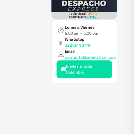
Lunes a Viernes
🕐
8:00 am – 5:00 pm
WhatsApp
📱
322-344 3444
Email
✉️
contacto@promall.com.co
Envíos a toda
🚚
Colombia