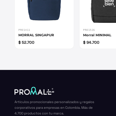
PRO1411
PRO1526
MORRAL SINGAPUR
Morral MINIMAL
$ 52.700
$ 94.700
Artículos promocionales personalizados y regalos
corporativos para empresas en Colombia. Más de
4.700 productos con tu marca.