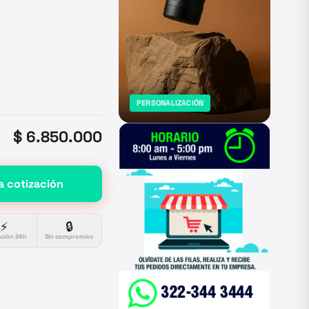
PERSONALIZACIÓN
$ 6.850.000
a cotización
⚡
🔒
ación 24h
Sin compromiso