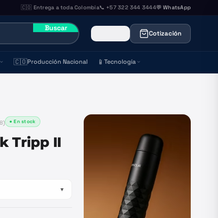
🇨🇴 Entrega a toda Colombia
📞 +57 322 344 3444
💬 WhatsApp
Buscar
Cotización
🇨🇴
📱
Producción Nacional
Tecnología
● En stock
8
)
 Tripp II
▼