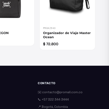
PROA2943
REGON
Organizador de Viaje Master
Ocean
$ 72.800
CONTACTO
✉️
contacto@promall.com.co
📞
+57 322 344 3444
📍 Bogotá, Colombia