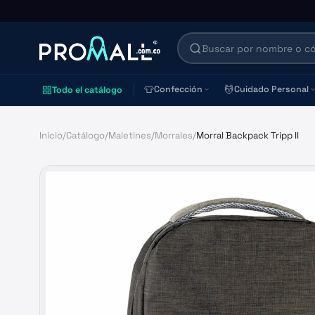
👕
💆
Confección
Cuidado Personal
Todo el catálogo
Inicio
/
Catálogo
/
Maletines
/
Morrales
/
Morral Backpack Tripp II