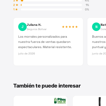
3
★
4
%
2
★
1
%
1
★
0
%
Juliana H.
Nat
J
★★★★★
N
Seguros Bolívar
Cole
Los morrales personalizados para
Buenos a
nuestra fuerza de ventas quedaron
nuestros
espectaculares. Material resistente.
puntual y
julio de 2026
junio de 2
También te puede interesar