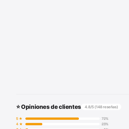
⭐ Opiniones de clientes
4.8
/5 (
148
reseñas)
5
★
72
%
4
★
23
%