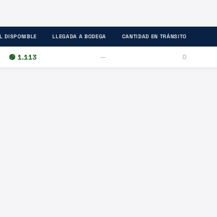
L DISPONIBLE
LLEGADA A BODEGA
CANTIDAD EN TRÁNSITO
🟢
1.113
—
0