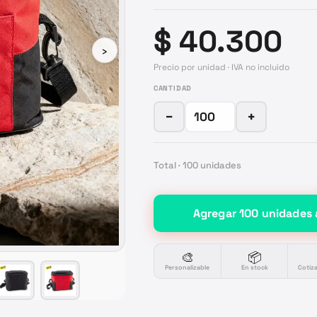
$ 40.300
›
Precio por unidad · IVA no incluido
CANTIDAD
−
+
Total ·
100
unidades
Agregar
100
unidades
🎨
📦
Personalizable
En stock
Cotiz