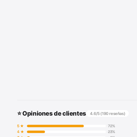
⭐ Opiniones de clientes
4.6
/5 (
190
reseñas)
5
★
72
%
4
★
23
%