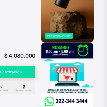
PERSONALIZACIÓN
$ 4.030.000
a cotización
⚡
🔒
ación 24h
Sin compromiso