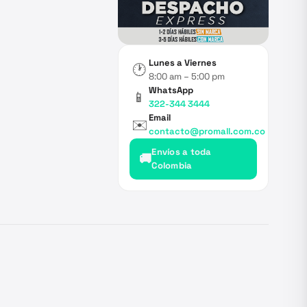
Lunes a Viernes
🕐
8:00 am – 5:00 pm
WhatsApp
📱
322-344 3444
Email
✉️
contacto@promall.com.co
Envíos a toda
🚚
Colombia