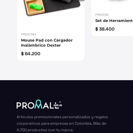
PRO6586
Set de Herramient
$ 38.400
PROA2081
Mouse Pad con Cargador
Inalámbrico Dexter
$ 64.200
Artículos promocionales personalizados y regalos
corporativos para empresas en Colombia. Más de
4.700 productos con tu marca.