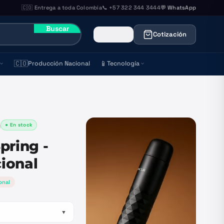
🇨🇴 Entrega a toda Colombia
📞 +57 322 344 3444
💬 WhatsApp
Buscar
Cotización
🇨🇴
📱
Producción Nacional
Tecnología
● En stock
)
pring -
ional
onal
▼