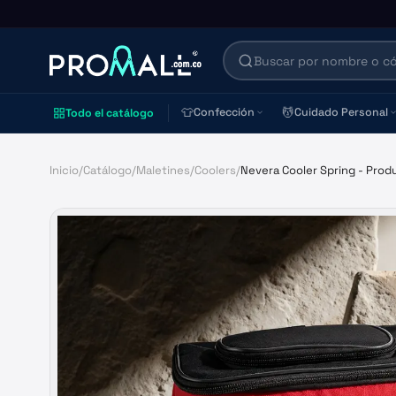
👕
💆
Confección
Cuidado Personal
Todo el catálogo
Inicio
/
Catálogo
/
Maletines
/
Coolers
/
Nevera Cooler Spring - Prod