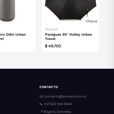
PROA2639
ico Odín Urban
Paraguas 30'' Halley Urban
0ml
Travel
$ 49.700
CONTACTO
✉️
contacto@promall.com.co
📞
+57 322 344 3444
📍 Bogotá, Colombia