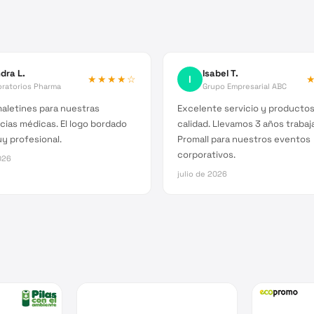
dra L.
Isabel T.
★★★★
☆
I
oratorios Pharma
Grupo Empresarial ABC
aletines para nuestras
Excelente servicio y producto
ias médicas. El logo bordado
calidad. Llevamos 3 años traba
y profesional.
Promall para nuestros eventos
corporativos.
026
julio de 2026