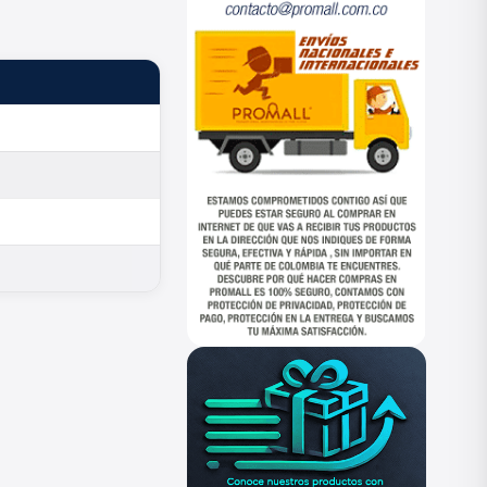
ESTADO
—
—
—
—