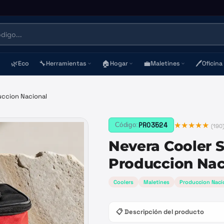
🌿
🔧
🏠
💼
🖊️
Eco
Herramientas
Hogar
Maletines
Oficina
uccion Nacional
★★★★★
PRO3524
Código:
(
190
Nevera Cooler S
Produccion Nac
Coolers
Maletines
Produccion Naci
📋 Descripción del producto