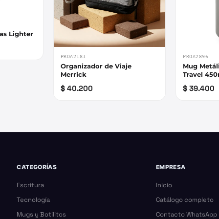
as Lighter
PROA2181
PROA2896
Organizador de Viaje
Mug Metál
Merrick
Travel 45
$ 40.200
$ 39.400
CATEGORÍAS
EMPRESA
Escritura
Inicio
Tecnología
Catálogo completo
Mugs y Botilitos
Contacto WhatsApp