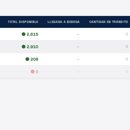
TOTAL DISPONIBLE
LLEGADA A BODEGA
CANTIDAD EN TRÁNSITO
🟢
2.615
—
0
🟢
2.910
—
0
🟢
208
—
0
🔴
0
—
0