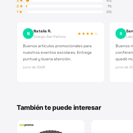
3
★
4
%
2
★
1
%
1
★
0
%
Natalia R.
San
N
★★★★
☆
S
Colegio San Patricio
Lab
Buenos artículos promocionales para
Buenos m
nuestros eventos escolares. Entrega
conferenc
puntual y buena atención.
quedó mu
junio de 2026
junio de 2
También te puede interesar