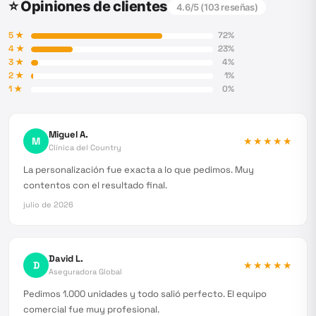
⭐ Opiniones de clientes
4.6
/5 (
103
reseñas)
5
★
72
%
4
★
23
%
3
★
4
%
2
★
1
%
1
★
0
%
Miguel A.
M
★★★★★
Clínica del Country
La personalización fue exacta a lo que pedimos. Muy
contentos con el resultado final.
julio de 2026
David L.
D
★★★★★
Aseguradora Global
Pedimos 1.000 unidades y todo salió perfecto. El equipo
comercial fue muy profesional.