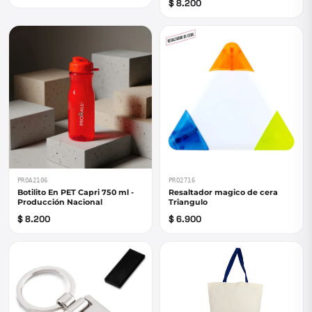
$ 8.200
PROA2106
PRO2716
Botilito En PET Capri 750 ml -
Resaltador magico de cera
Producción Nacional
Triangulo
$ 8.200
$ 6.900