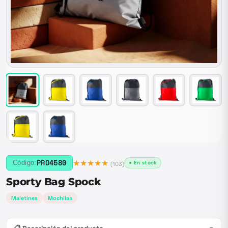
★★★★★
PRO4580
Código:
● En stock
(
103
)
Sporty Bag Spock
Maletines
Mochilas