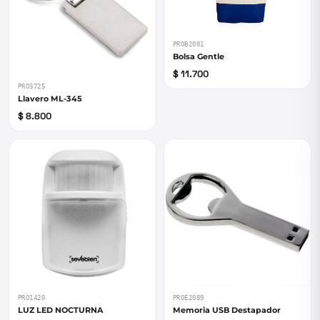
PROB2001
Bolsa Gentle
$ 11.700
PRO3725
Llavero ML-345
$ 8.800
PRO1420
PROE2089
LUZ LED NOCTURNA
Memoria USB Destapador