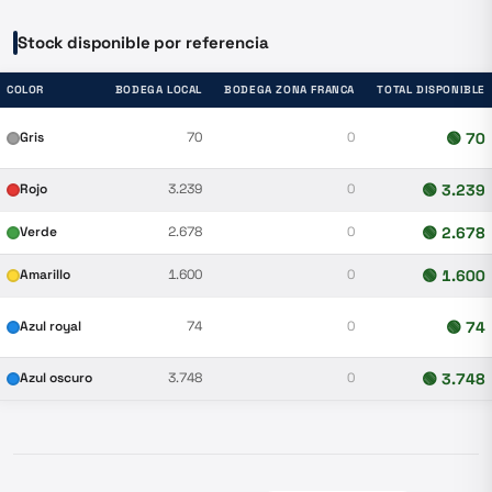
Stock disponible por referencia
COLOR
BODEGA LOCAL
BODEGA ZONA FRANCA
TOTAL DISPONIBLE
Gris
70
0
🟢
70
Rojo
3.239
0
🟢
3.239
Verde
2.678
0
🟢
2.678
Amarillo
1.600
0
🟢
1.600
Azul royal
74
0
🟢
74
Azul oscuro
3.748
0
🟢
3.748