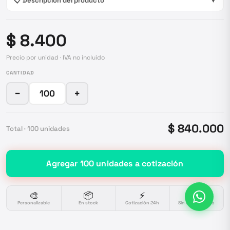
📋 Descripción del producto
▼
$ 8.400
Precio por unidad · IVA no incluido
CANTIDAD
−
+
$ 840.000
Total ·
100
unidades
Agregar
100
unidades
a cotización
🎨
📦
⚡
🔒
Personalizable
En stock
Cotización 24h
Sin compromiso