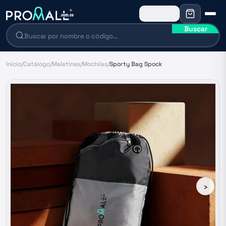
Buscar
Inicio
/
Catálogo
/
Maletines
/
Mochilas
/
Sporty Bag Spock
›