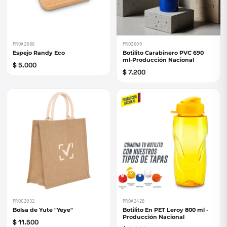
PROA2886
PRO2609
Espejo Randy Eco
Botilito Carabinero PVC 690
ml-Producción Nacional
$ 5.000
$ 7.200
PROC2032
PROA2428
Bolsa de Yute "Yeye"
Botilito En PET Leroy 800 ml -
Producción Nacional
$ 11.500