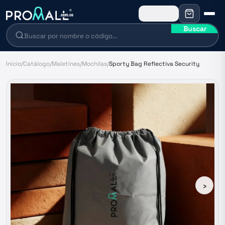
Buscar
Inicio
/
Catálogo
/
Maletines
/
Mochilas
/
Sporty Bag Reflectiva Security
›