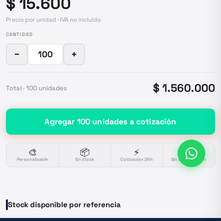
$ 15.600
Precio por unidad · IVA no incluido
CANTIDAD
−
+
$ 1.560.000
Total ·
100
unidades
Agregar
100
unidades
a cotización
🎨
📦
⚡
🔒
Personalizable
En stock
Cotización 24h
Sin compromiso
Stock disponible por referencia