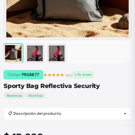
★★★★★
PRO4877
Código:
● En stock
(
82
)
Sporty Bag Reflectiva Security
Maletines
Mochilas
📋 Descripción del producto
▼