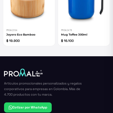
PROA2354
PROA2478
Joyero Eco Bamboo
Mug Toffee 300ml
$ 19.900
$ 16.100
Artículos promocionales personalizados y regalos
corporativos para empresas en Colombia. Más de
4.700 productos con tu marca.
Cotizar por WhatsApp