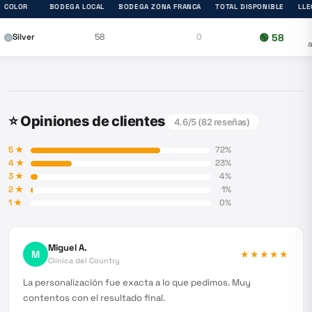
COLOR
BODEGA LOCAL
BODEGA ZONA FRANCA
TOTAL DISPONIBLE
LLE
Silver
58
0
🟢
58
⭐ Opiniones de clientes
4.6
/5 (
82
reseñas)
5
★
72
%
4
★
23
%
3
★
4
%
2
★
1
%
1
★
0
%
Miguel A.
M
★★★★★
Clínica del Country
La personalización fue exacta a lo que pedimos. Muy
contentos con el resultado final.