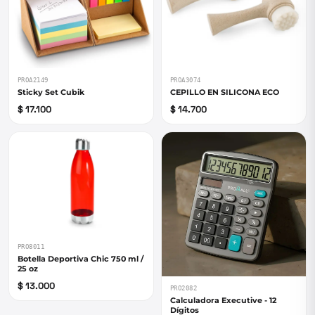
PROA2149
PROA3074
Sticky Set Cubik
CEPILLO EN SILICONA ECO
$ 17.100
$ 14.700
PRO8011
Botella Deportiva Chic 750 ml /
25 oz
$ 13.000
PRO2082
Calculadora Executive - 12
Dígitos