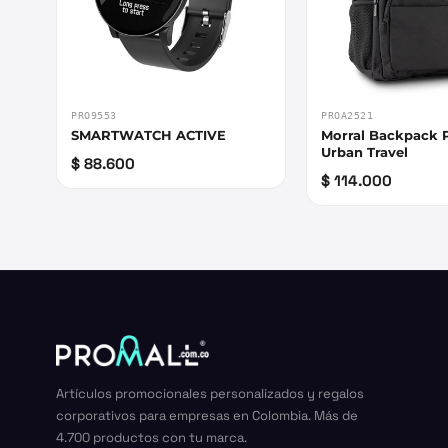
PRO9553
PROA2521
SMARTWATCH ACTIVE
Morral Backpack 
Urban Travel
$ 88.600
$ 114.000
Artículos promocionales personalizados y regalos
corporativos para empresas en Colombia. Más de
4.700 productos con tu marca.