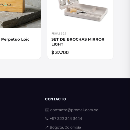
PROA3055
 Perpetuo Loic
SET DE BROCHAS MIRROR
LIGHT
$ 37.700
CONTACTO
✉️
contacto@promall.com.co
📞
+57 322 344 3444
📍 Bogotá, Colombia