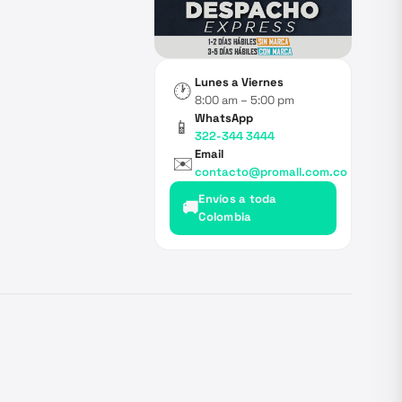
Lunes a Viernes
🕐
8:00 am – 5:00 pm
WhatsApp
📱
322-344 3444
Email
✉️
contacto@promall.com.co
Envíos a toda
🚚
Colombia