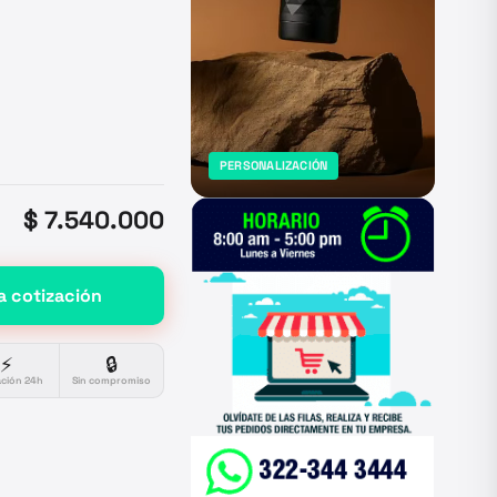
PERSONALIZACIÓN
$ 7.540.000
a cotización
⚡
🔒
ación 24h
Sin compromiso