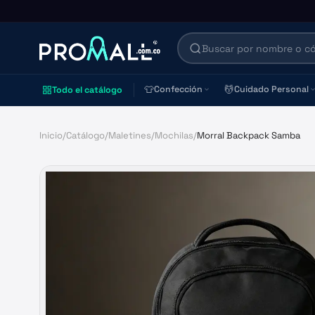
👕
💆
Confección
Cuidado Personal
Todo el catálogo
Inicio
/
Catálogo
/
Maletines
/
Mochilas
/
Morral Backpack Samba