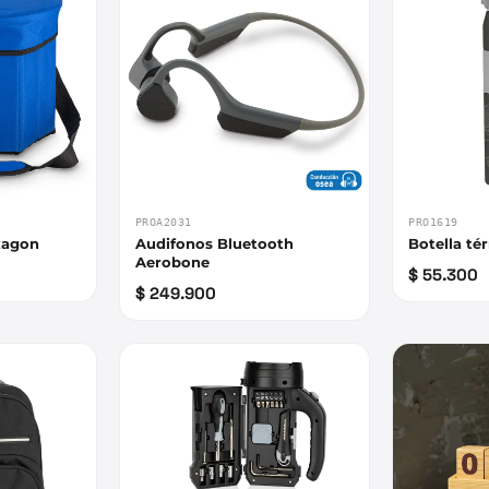
PROA2031
PRO1619
xagon
Audifonos Bluetooth
Botella té
Aerobone
$ 55.300
$ 249.900