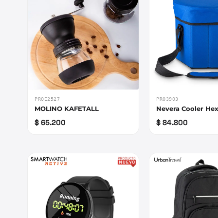
PROE2527
PRO3903
MOLINO KAFETALL
Nevera Cooler He
$ 65.200
$ 84.800