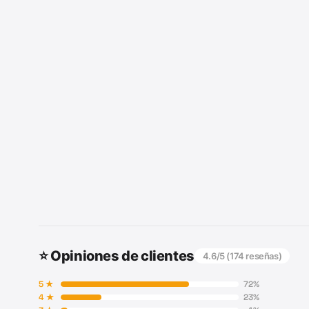
⭐ Opiniones de clientes
4.6
/5 (
174
reseñas)
5
★
72
%
4
★
23
%