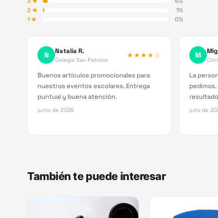
3
★
4
%
2
★
1
%
1
★
0
%
Natalia R.
Mig
N
★★★★
☆
M
Colegio San Patricio
Clín
Buenos artículos promocionales para
La person
nuestros eventos escolares. Entrega
pedimos.
puntual y buena atención.
resultado 
junio de 2026
julio de 2
También te puede interesar