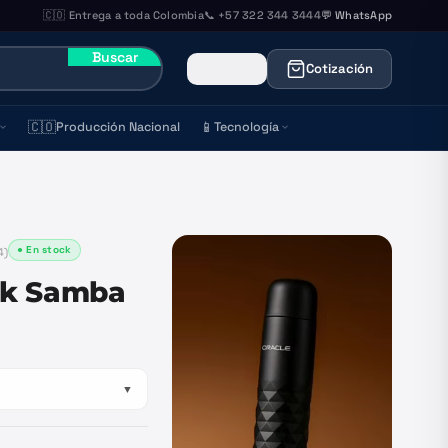
🇨🇴 Entrega a toda Colombia
📞 +57 322 344 3444
💬 WhatsApp
Buscar
Cotización
🇨🇴
📱
Producción Nacional
Tecnología
● En stock
4
)
ck Samba
▼