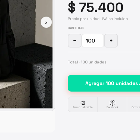
$ 75.400
Precio por unidad · IVA no incluido
›
CANTIDAD
−
+
Total ·
100
unidades
Agregar
100
unidades
🎨
📦
Personalizable
En stock
Cotiz