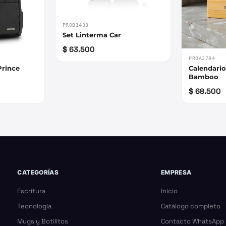
PROB1433
Set Linterma Car
$ 63.500
PROA2784
Prince
Calendario
Bamboo
$ 68.500
CATEGORÍAS
EMPRESA
Escritura
Inicio
Tecnología
Catálogo completo
Mugs y Botilitos
Contacto WhatsApp