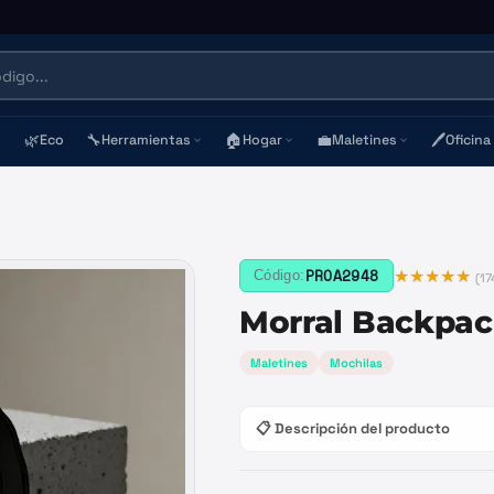
🌿
🔧
🏠
💼
🖊️
Eco
Herramientas
Hogar
Maletines
Oficina
★★★★★
PROA2948
Código:
(
17
Morral Backpa
Maletines
Mochilas
📋 Descripción del producto