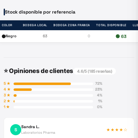
Stock disponible por referencia
COLOR
BODEGA LOCAL
BODEGA ZONA FRANCA
TOTAL DISPONIBLE
LL
Negro
63
0
🟢
63
⭐ Opiniones de clientes
4.6
/5 (
185
reseñas)
5
★
72
%
4
★
23
%
3
★
4
%
2
★
1
%
1
★
0
%
Sandra L.
S
★★★★
☆
Laboratorios Pharma