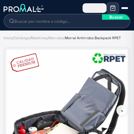
Buscar
Inicio
/
Catálogo
/
Maletines
/
Morrales
/
Morral Antirrobo Backpack RPET
›