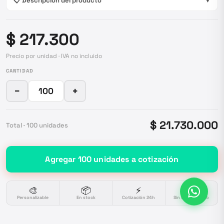
📋 Descripción del producto
▼
$ 217.300
Precio por unidad · IVA no incluido
CANTIDAD
−
+
$ 21.730.000
Total ·
100
unidades
Agregar
100
unidades
a cotización
🎨
📦
⚡
🔒
Personalizable
En stock
Cotización 24h
Sin compromiso