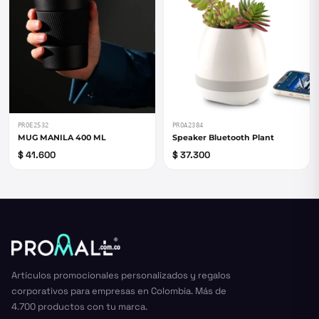
PROE2532
PROA2384
MUG MANILA 400 ML
Speaker Bluetooth Plant
$ 41.600
$ 37.300
Artículos promocionales personalizados y regalos
corporativos para empresas en Colombia. Más de
4.700 productos con tu marca.