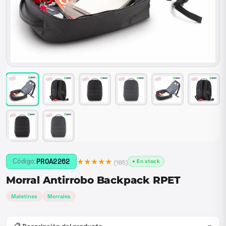
★★★★★
PROA2262
Código:
● En stock
(
185
)
Morral Antirrobo Backpack RPET
Maletines
Morrales