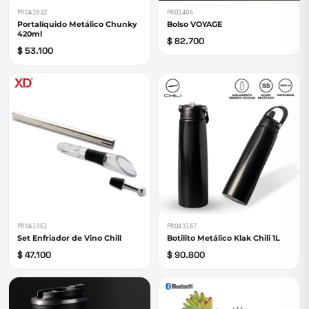
PROA2832
PRO1406
Portalíquido Metálico Chunky
Bolso VOYAGE
420ml
$ 82.700
$ 53.100
PROA1361
PROA3167
Set Enfriador de Vino Chill
Botilito Metálico Klak Chili 1L
$ 47.100
$ 90.800