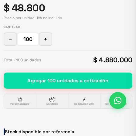
$ 48.800
Precio por unidad · IVA no incluido
CANTIDAD
−
+
$ 4.880.000
Total ·
100
unidades
Agregar
100
unidades
a cotización
🎨
📦
⚡
🔒
Personalizable
En stock
Cotización 24h
Sin compromiso
Stock disponible por referencia