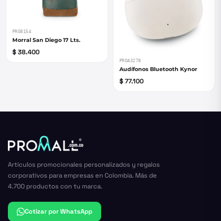
PRO8154
Morral San Diego 17 Lts.
$ 38.400
PROA3278
Audífonos Bluetooth Kynor
$ 77.100
Artículos promocionales personalizados y regalos
corporativos para empresas en Colombia. Más de
4.700 productos con tu marca.
Cotizar por WhatsApp