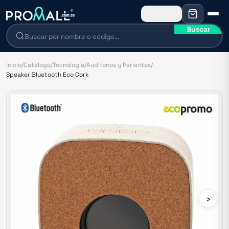
Buscar
Inicio
/
Catálogo
/
Tecnología
/
Audífonos y Parlantes
/
Speaker Bluetooth Eco Cork
›