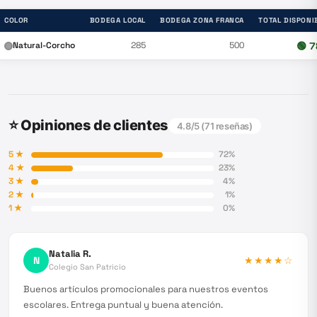
COLOR
BODEGA LOCAL
BODEGA ZONA FRANCA
TOTAL DISPONI
Natural-Corcho
285
500
🟢
7
⭐ Opiniones de clientes
4.8
/5 (
71
reseñas)
5
★
72
%
4
★
23
%
3
★
4
%
2
★
1
%
1
★
0
%
Natalia R.
N
★★★★
☆
Colegio San Patricio
Buenos artículos promocionales para nuestros eventos
escolares. Entrega puntual y buena atención.