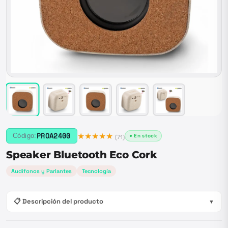
★★★★★
PROA2400
Código:
● En stock
(
71
)
Speaker Bluetooth Eco Cork
Audifonos y Parlantes
Tecnología
📋 Descripción del producto
▼