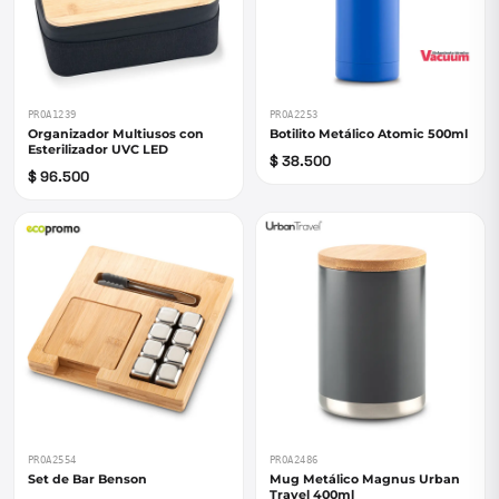
PROA1239
PROA2253
Organizador Multiusos con
Botilito Metálico Atomic 500ml
Esterilizador UVC LED
$ 38.500
$ 96.500
PROA2554
PROA2486
Set de Bar Benson
Mug Metálico Magnus Urban
Travel 400ml