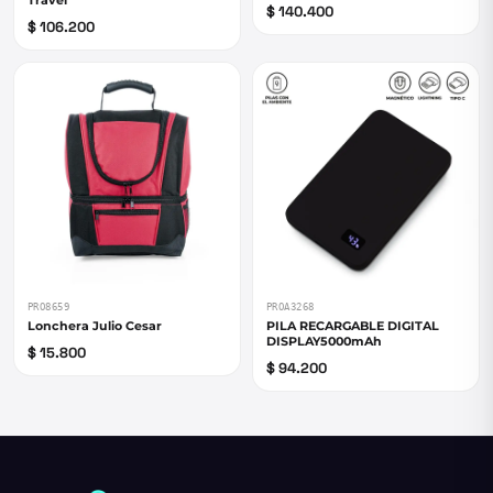
Travel
$ 140.400
$ 106.200
PRO8659
PROA3268
Lonchera Julio Cesar
PILA RECARGABLE DIGITAL
DISPLAY5000mAh
$ 15.800
$ 94.200