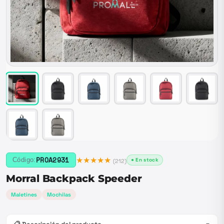
★★★★★
PROA2931
Código:
● En stock
(
212
)
Morral Backpack Speeder
Maletines
Mochilas