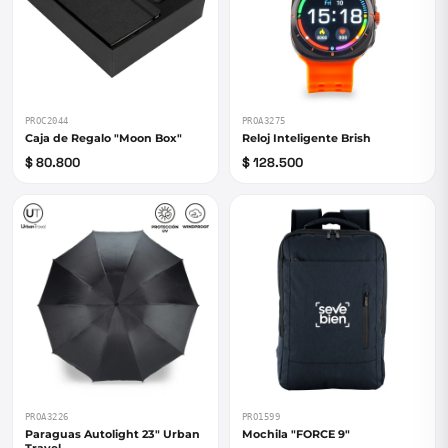
PROC2044
PROA3275
Caja de Regalo "Moon Box"
Reloj Inteligente Brish
$ 80.800
$ 128.500
PROA3226
PRO1599
Paraguas Autolight 23" Urban
Mochila "FORCE 9"