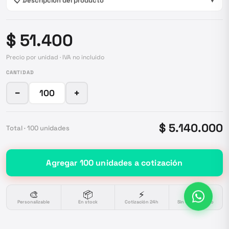
📋 Descripción del producto
▼
$ 51.400
Precio por unidad · IVA no incluido
CANTIDAD
−
+
$ 5.140.000
Total ·
100
unidades
Agregar
100
unidades
a cotización
🎨
📦
⚡
🔒
Personalizable
En stock
Cotización 24h
Sin compromiso