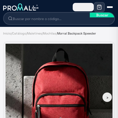
Buscar
Inicio
/
Catálogo
/
Maletines
/
Mochilas
/
Morral Backpack Speeder
›