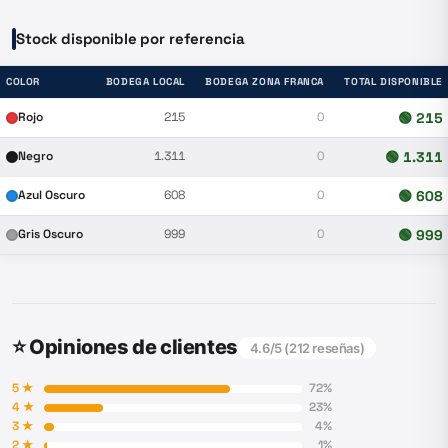
Stock disponible por referencia
COLOR
BODEGA LOCAL
BODEGA ZONA FRANCA
TOTAL DISPONIBLE
Rojo
215
0
🟢
215
Negro
1.311
0
🟢
1.311
Azul Oscuro
608
0
🟢
608
Gris Oscuro
999
0
🟢
999
⭐ Opiniones de clientes
4.6
/5 (
212
reseñas)
5
★
72
%
4
★
23
%
3
★
4
%
2
★
1
%