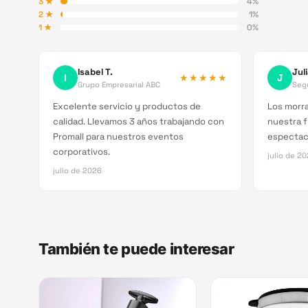
3
★
4
%
2
★
1
%
1
★
0
%
Isabel T.
Jul
I
★★★★★
J
Grupo Empresarial ABC
Segu
Excelente servicio y productos de
Los morra
calidad. Llevamos 3 años trabajando con
nuestra 
Promall para nuestros eventos
espectacu
corporativos.
julio de 2
julio de 2026
También te puede interesar