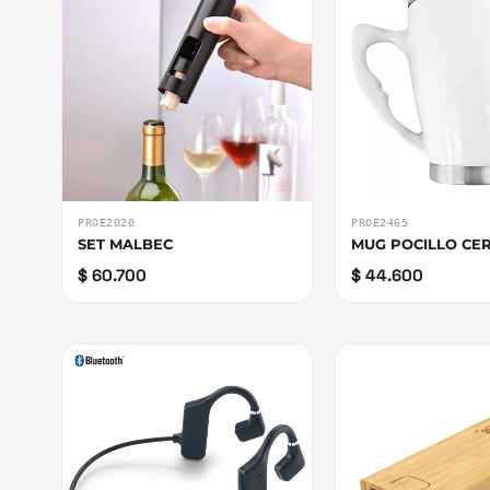
PROE2020
PROE2465
SET MALBEC
MUG POCILLO CE
$ 60.700
$ 44.600