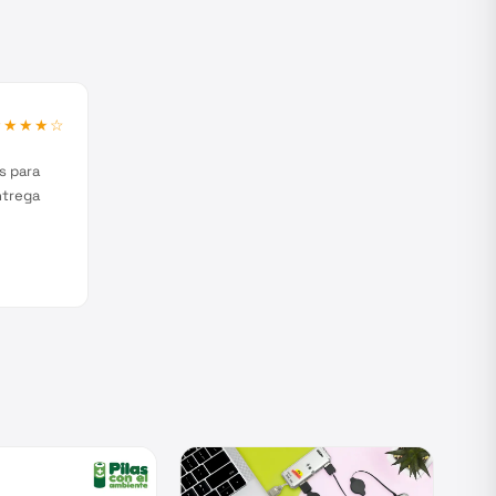
★★★★
☆
s para
ntrega