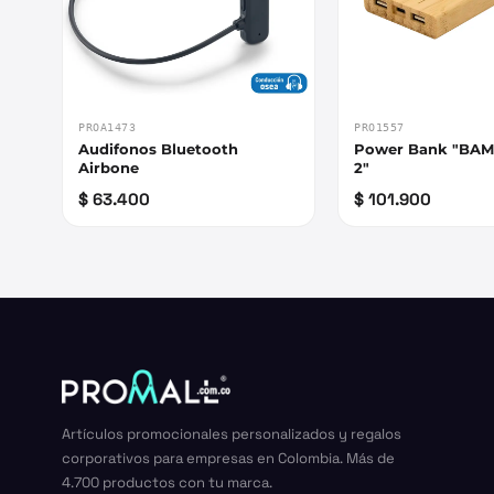
PROA1473
PRO1557
Audifonos Bluetooth
Power Bank "B
Airbone
2"
$ 63.400
$ 101.900
Artículos promocionales personalizados y regalos
corporativos para empresas en Colombia. Más de
4.700 productos con tu marca.