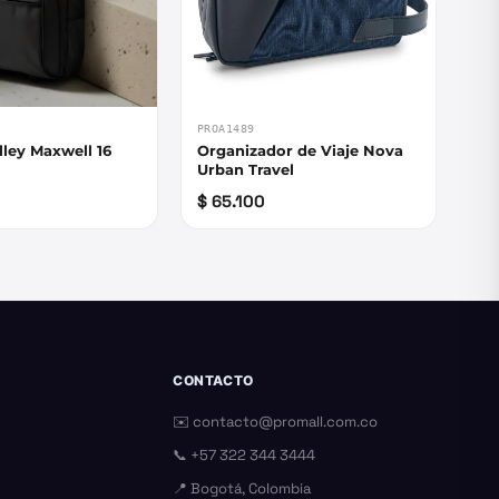
PROA1489
lley Maxwell 16
Organizador de Viaje Nova
Urban Travel
$ 65.100
CONTACTO
✉️
contacto@promall.com.co
📞
+57 322 344 3444
📍 Bogotá, Colombia