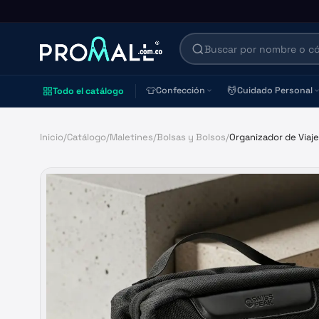
👕
💆
Confección
Cuidado Personal
Todo el catálogo
Inicio
/
Catálogo
/
Maletines
/
Bolsas y Bolsos
/
Organizador de Viaj