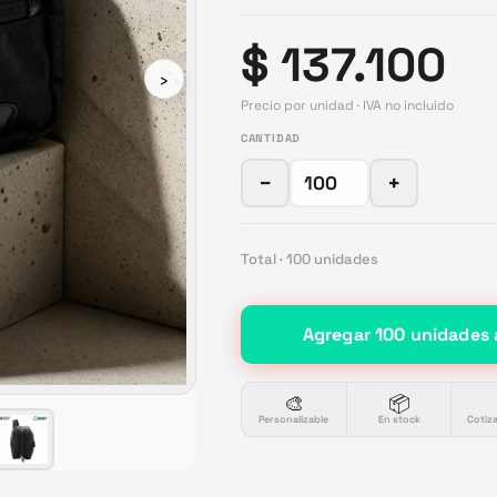
$ 137.100
›
Precio por unidad · IVA no incluido
CANTIDAD
−
+
Total ·
100
unidades
Agregar
100
unidades
🎨
📦
Personalizable
En stock
Cotiz