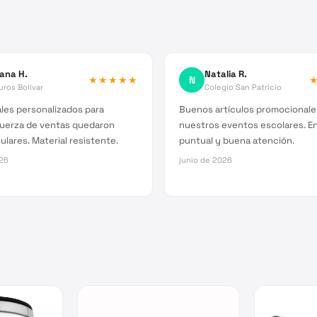
iana H.
Natalia R.
★★★★★
N
ros Bolívar
Colegio San Patricio
les personalizados para
Buenos artículos promocionale
fuerza de ventas quedaron
nuestros eventos escolares. E
lares. Material resistente.
puntual y buena atención.
026
junio de 2026