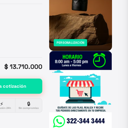
PERSONALIZACIÓN
$ 13.710.000
a cotización
⚡
🔒
ación 24h
Sin compromiso