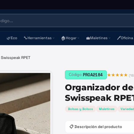
🌿
🔧
🏠
💼
🖊️
Eco
Herramientas
Hogar
Maletines
Oficina
e Swisspeak RPET
★★★★★
PROA2184
Código:
(
18
Organizador de
Swisspeak RPE
Bolsas y Bolsos
Maletines
Varieda
📋 Descripción del producto