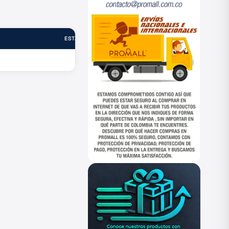
ESTADO
—