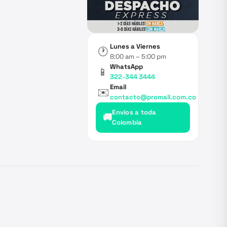
Lunes a Viernes
🕐
8:00 am – 5:00 pm
WhatsApp
📱
322-344 3444
Email
✉️
contacto@promall.com.co
Envíos a toda
🚚
Colombia