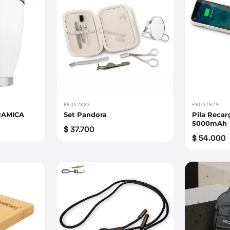
PROA2883
PROA2629
RAMICA
Set Pandora
Pila Recar
5000mAh
$ 37.700
$ 54.000