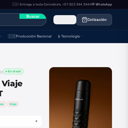
🇨🇴 Entrega a toda Colombia
📞 +57 322 344 3444
💬 WhatsApp
Buscar
Cotización
🇨🇴
📱
Producción Nacional
Tecnología
● En stock
2
)
 Viaje
T
des
Viaje
▼