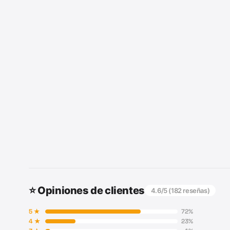
⭐ Opiniones de clientes
4.6
/5 (
182
reseñas)
5
★
72
%
4
★
23
%