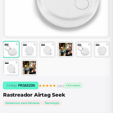
★★★★★
PROA3234
Código:
● En stock
(
185
)
Rastreador Airtag Seek
Accesorios para Celulares
Tecnología