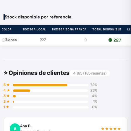
Stock disponible por referencia
COLOR
BODEGA LOCAL
BODEGA ZONA FRANCA
TOTAL DISPONIBLE
L
Blanco
227
0
🟢
227
⭐ Opiniones de clientes
4.8
/5 (
185
reseñas)
5
★
72
%
4
★
23
%
3
★
4
%
2
★
1
%
1
★
0
%
Ana R.
A
★★★★★