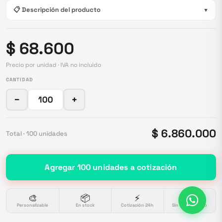
📋 Descripción del producto
▼
$ 68.600
Precio por unidad · IVA no incluido
CANTIDAD
−
+
$ 6.860.000
Total ·
100
unidades
Agregar
100
unidades
a cotización
🎨
📦
⚡
🔒
Personalizable
En stock
Cotización 24h
Sin compromiso