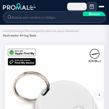
Buscar
Inicio
/
Catálogo
/
Tecnología
/
Accesorios para Celulares
/
Rastreador Airtag Seek
›