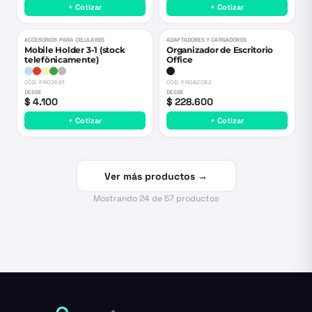
+ Cotizar
+ Cotizar
ACCESORIOS PARA CELULARES
ADAPTADORES Y CARGADORES
Mobile Holder 3-1 (stock
Organizador de Escritorio
telefònicamente)
Office
CÓD.
PRO2681
CÓD.
PROA2082
DESDE
DESDE
$ 4.100
$ 228.600
+ Cotizar
+ Cotizar
Ver más productos →
Mostrando
24
de
57
productos