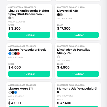
ADAPTADORES Y CARGADORES
ACCESORIOS PARA CELULARES
Liquido Antibacterial Holder
Llavero Ml-418
Spray 10ml-Produccion
Nacional
CÓD.
PROA3142
CÓD.
PROAV2023
DESDE
DESDE
$ 3.200
$ 17.300
+ Cotizar
+ Cotizar
ACCESORIOS PARA CELULARES
ACCESORIOS PARA CELULARES
Llavero Portacelular Nook
Limpiador de Pantallas
Sticky Roll
CÓD.
PROA3134
CÓD.
PROA1183
DESDE
DESDE
$ 4.000
$ 4.900
+ Cotizar
+ Cotizar
ACCESORIOS PARA CELULARES
ACCESORIOS PARA CELULARES
Llavero Metro 3-1
Memoria Usb Portacelular 3
0
CÓD.
PROAV2102
CÓD.
PROA3097
DESDE
DESDE
$ 4.900
$ 37.400