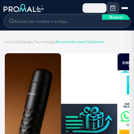
Buscar
Inicio
/
Catálogo
/
Tecnología
/
Accesorios para Celulares