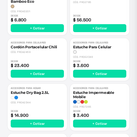
Bamboo Eco
CÓD.
PRO2785
CÓD.
PROA3201
DESDE
DESDE
$ 6.800
$ 56.500
+ Cotizar
+ Cotizar
ACCESORIOS PARA CELULARES
ACCESORIOS PARA CELULARES
Cordón Portacelular Chili
Estuche Para Celular
CÓD.
PROA2459
CÓD.
PROE2046
DESDE
DESDE
$ 23.400
$ 3.600
+ Cotizar
+ Cotizar
ACCESORIOS PARA HOGAR
ACCESORIOS PARA CELULARES
Estuche Dry Bag 2.5L
Estuche Impermeable
Mobile
CÓD.
PROA2344
CÓD.
PRO7265
DESDE
DESDE
$ 14.900
$ 3.400
+ Cotizar
+ Cotizar