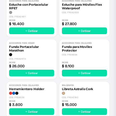
ACCESORIOS PARA CELULARES
ACCESORIOS PARA CELULARES
Estuche con Portacelular
Estuche para Móviles Flex
RPET
Waterproof
CÓD.
PROA2698
CÓD.
PROA2461
DESDE
DESDE
$ 16.400
$ 27.800
+ Cotizar
+ Cotizar
ACCESORIOS PARA HOGAR
ACCESORIOS PARA CELULARES
Funda Portacelular
Funda para Moviles
Marathon
Protector
CÓD.
PRO4894
CÓD.
PROA2672
DESDE
DESDE
$ 26.000
$ 8.100
+ Cotizar
+ Cotizar
ACCESORIOS PARA CELULARES
BOLIGRAFOS
Herramientero Holder
Libreta Astralis Cork
CÓD.
PRO8038
CÓD.
PROA3190
DESDE
DESDE
$ 3.600
$ 15.000
+ Cotizar
+ Cotizar