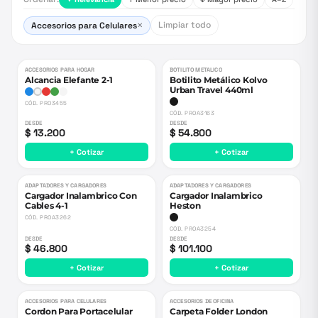
Limpiar todo
Accesorios para Celulares
✕
ACCESORIOS PARA HOGAR
BOTILITO METALICO
Alcancia Elefante 2-1
Botilito Metálico Kolvo
Urban Travel 440ml
CÓD.
PRO3455
CÓD.
PROA3163
DESDE
DESDE
$ 13.200
$ 54.800
+ Cotizar
+ Cotizar
ADAPTADORES Y CARGADORES
ADAPTADORES Y CARGADORES
Cargador Inalambrico Con
Cargador Inalambrico
Cables 4-1
Heston
CÓD.
PROA3262
CÓD.
PROA3254
DESDE
DESDE
$ 46.800
$ 101.100
+ Cotizar
+ Cotizar
ACCESORIOS PARA CELULARES
ACCESORIOS DE OFICINA
Cordon Para Portacelular
Carpeta Folder London