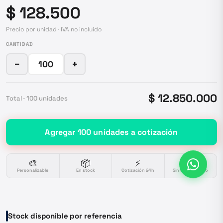
$ 128.500
Precio por unidad · IVA no incluido
CANTIDAD
−
+
$ 12.850.000
Total ·
100
unidades
Agregar
100
unidades
a cotización
🎨
📦
⚡
🔒
Personalizable
En stock
Cotización 24h
Sin compromiso
Stock disponible por referencia