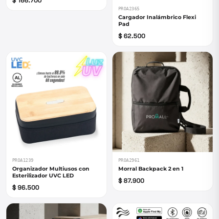
$ 166.700
PROA2365
Cargador Inalámbrico Flexi
Pad
$ 62.500
PROA1239
PROA2961
Organizador Multiusos con
Morral Backpack 2 en 1
Esterilizador UVC LED
$ 87.900
$ 96.500