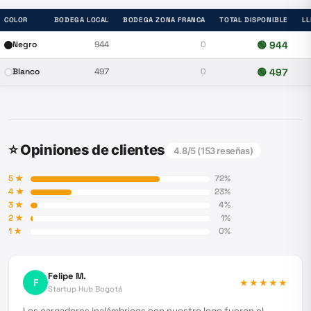
COLOR
BODEGA LOCAL
BODEGA ZONA FRANCA
TOTAL DISPONIBLE
L
Negro
944
0
🟢
944
Blanco
497
0
🟢
497
⭐ Opiniones de clientes
4.8
/5 (
153
reseñas)
5
★
72
%
4
★
23
%
3
★
4
%
2
★
1
%
1
★
0
%
Felipe M.
F
★★★★★
Startup Hub Bogotá
Los cargadores inalámbricos con nuestro logo fueron el