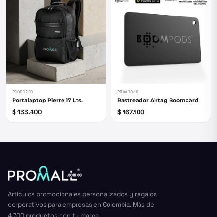
PROB1280
PROA3048
Portalaptop Pierre 17 Lts.
Rastreador Airtag Boomcard
$ 133.400
$ 167.100
Artículos promocionales personalizados y regalos
corporativos para empresas en Colombia. Más de
4.700 productos con tu marca.