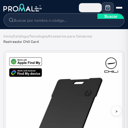
Buscar
Inicio
/
Catálogo
/
Tecnología
/
Accesorios para Celulares
/
Rastreador Chili Card
›