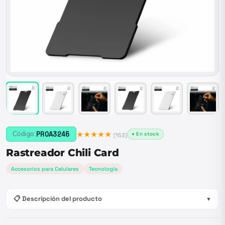
★★★★★
PROA3245
Código:
● En stock
(
153
)
Rastreador Chili Card
Accesorios para Celulares
Tecnología
📋 Descripción del producto
▼