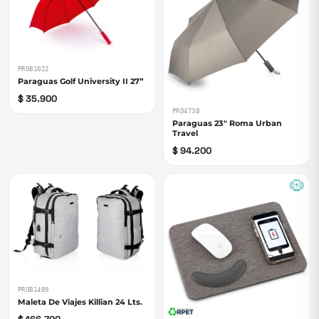
PROB1022
Paraguas Golf University II 27”
$ 35.900
PRO4738
Paraguas 23" Roma Urban
Travel
$ 94.200
PROB1489
Maleta De Viajes Killian 24 Lts.