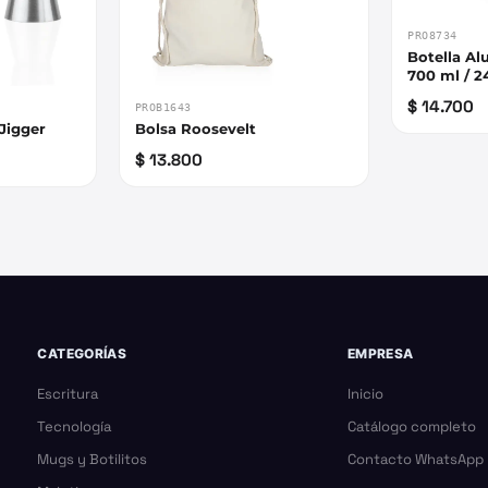
PRO8734
Botella Al
700 ml / 2
$ 14.700
PROB1643
Jigger
Bolsa Roosevelt
$ 13.800
CATEGORÍAS
EMPRESA
Escritura
Inicio
Tecnología
Catálogo completo
Mugs y Botilitos
Contacto WhatsApp