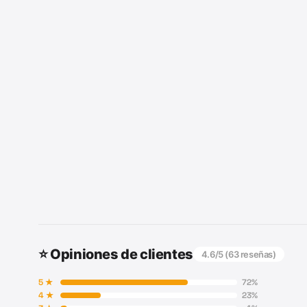
⭐ Opiniones de clientes
4.6
/5 (
63
reseñas)
5
★
72
%
4
★
23
%