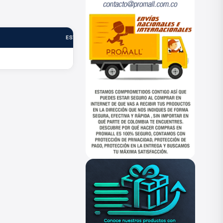
ESTADO
—