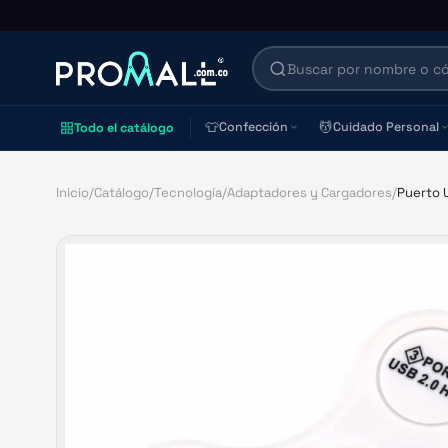
👕
💆
Confección
Cuidado Personal
Todo el catálogo
Inicio
/
Catálogo
/
Tecnología
/
Adaptadores y Cargadores
/
Puerto 