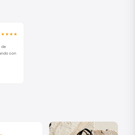
★★★★★
s de
jando con