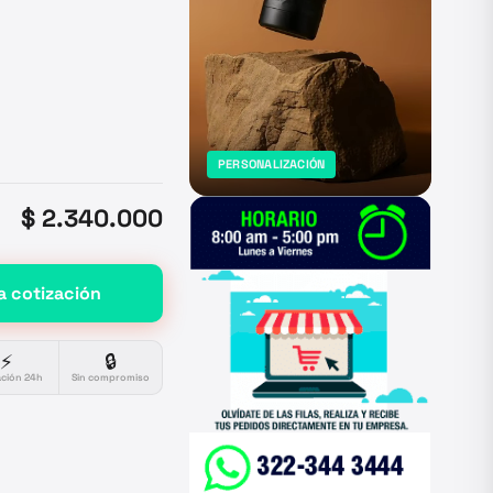
PERSONALIZACIÓN
$ 2.340.000
a cotización
⚡
🔒
ación 24h
Sin compromiso