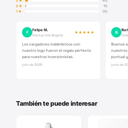
3
★
4
%
2
★
1
%
1
★
0
%
Felipe M.
Nat
F
★★★★★
N
Startup Hub Bogotá
Cole
Los cargadores inalámbricos con
Buenos a
nuestro logo fueron el regalo perfecto
nuestros
para nuestros inversionistas.
puntual y
julio de 2026
junio de 2
También te puede interesar