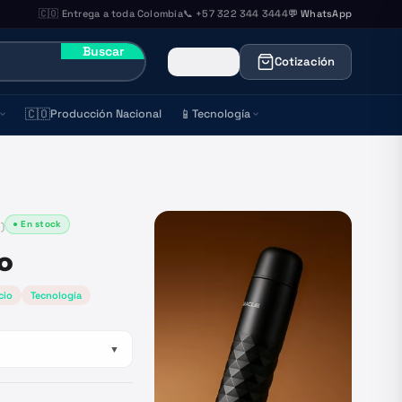
🇨🇴 Entrega a toda Colombia
📞 +57 322 344 3444
💬 WhatsApp
Buscar
Cotización
🇨🇴
📱
Producción Nacional
Tecnología
● En stock
3
)
o
cio
Tecnología
▼