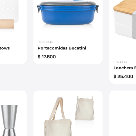
PROB2046
 Rows
Portacomidas Bucatini
$ 17.500
PRO1472
Lonchera
$ 25.400