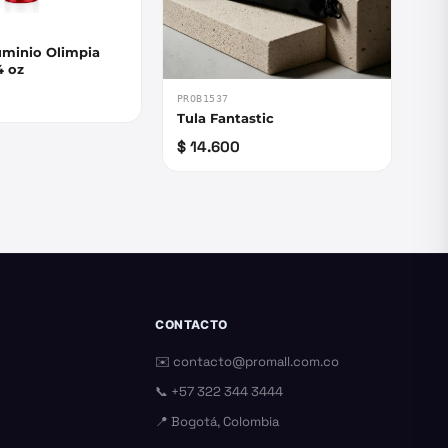
uminio Olimpia
4 oz
PROB1537
Tula Fantastic
$ 14.600
CONTACTO
✉️
contacto@promall.com.co
📞
+57 322 344 3444
📍 Bogotá, Colombia