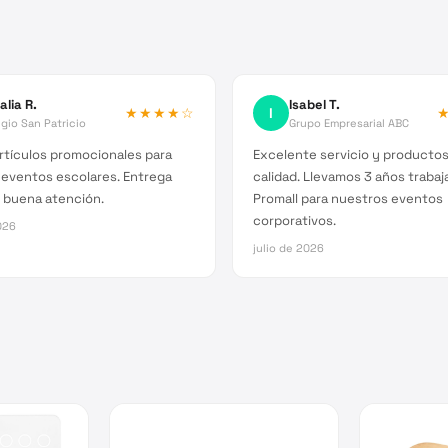
alia R.
Isabel T.
★★★★
☆
I
gio San Patricio
Grupo Empresarial ABC
rtículos promocionales para
Excelente servicio y producto
 eventos escolares. Entrega
calidad. Llevamos 3 años traba
 buena atención.
Promall para nuestros eventos
corporativos.
026
julio de 2026