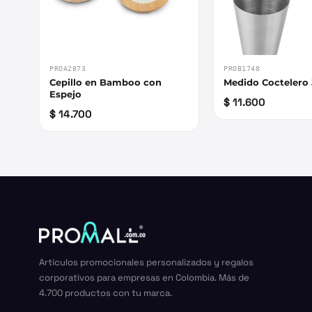
PROA2873
PROB1748
Cepillo en Bamboo con
Medido Coctelero 
Espejo
$ 11.600
$ 14.700
Artículos promocionales personalizados y regalos
corporativos para empresas en Colombia. Más de
4.700 productos con tu marca.