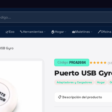
🌿
🔧
🏠
💼
🖊️
Eco
Herramientas
Hogar
Maletines
Oficina
USB Gyro
★★★★★
PROA2084
Código:
(
6
Puerto USB Gyr
Adaptadores y Cargadores
Hogar
O
📋 Descripción del producto