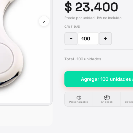
$ 23.400
Precio por unidad · IVA no incluido
›
CANTIDAD
−
+
Total ·
100
unidades
Agregar
100
unidades
🎨
📦
Personalizable
En stock
Cotiz