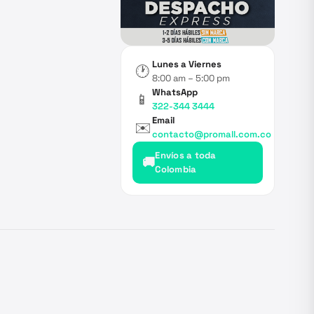
Lunes a Viernes
🕐
8:00 am – 5:00 pm
WhatsApp
📱
322-344 3444
Email
✉️
contacto@promall.com.co
Envíos a toda
🚚
Colombia