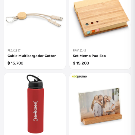
PROA2397
PROA2145
Cable Multicargador Cotton
Set Memo Pad Eco
$ 15.700
$ 15.200