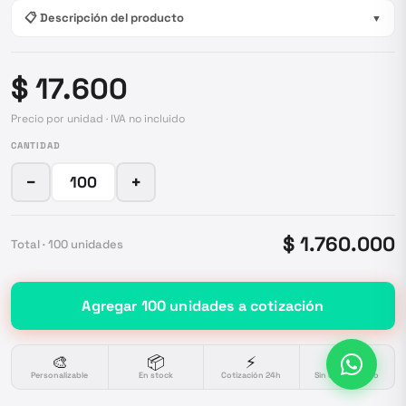
📋 Descripción del producto
▼
$ 17.600
Precio por unidad · IVA no incluido
CANTIDAD
−
+
$ 1.760.000
Total ·
100
unidades
Agregar
100
unidades
a cotización
🎨
📦
⚡
🔒
Personalizable
En stock
Cotización 24h
Sin compromiso