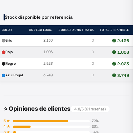
Stock disponible por referencia
COLOR
BODEGA LOCAL
BODEGA ZONA FRANCA
TOTAL DISPONIBLE
Gris
2.136
0
🟢
2.136
Rojo
1.006
0
🟢
1.006
Negro
2.923
0
🟢
2.923
Azul Royal
3.749
0
🟢
3.749
⭐ Opiniones de clientes
4.8
/5 (
61
reseñas)
5
★
72
%
4
★
23
%
3
★
4
%