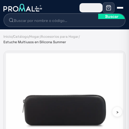
Buscar
Inicio
/
Catálogo
/
Hogar
/
Accesorios para Hogar
/
Estuche Multiusos en Silicona Summer
›