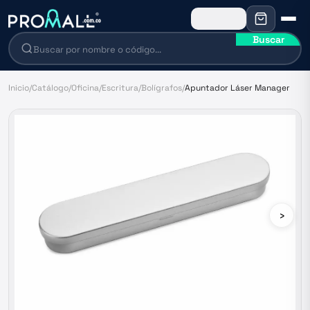
Buscar
Inicio
/
Catálogo
/
Oficina
/
Escritura
/
Bolígrafos
/
Apuntador Láser Manager
›