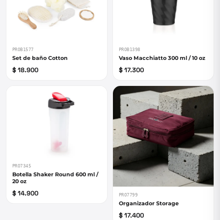
PROB1577
PROB1398
Set de baño Cotton
Vaso Macchiatto 300 ml / 10 oz
$ 18.900
$ 17.300
PRO7345
Botella Shaker Round 600 ml /
20 oz
$ 14.900
PRO7799
Organizador Storage
$ 17.400