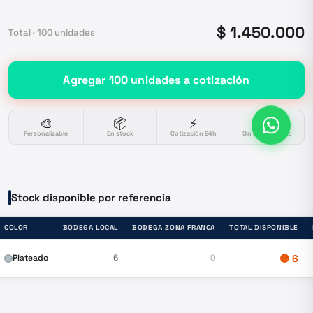
$ 1.450.000
Total ·
100
unidades
Agregar
100
unidades
a cotización
🎨
📦
⚡
🔒
Personalizable
En stock
Cotización 24h
Sin compromiso
Stock disponible por referencia
COLOR
BODEGA LOCAL
BODEGA ZONA FRANCA
TOTAL DISPONIBLE
Plateado
6
0
🟡
6