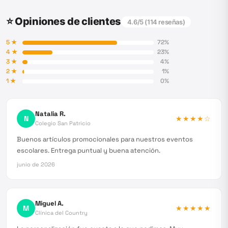
⭐ Opiniones de clientes
4.6
/5 (
114
reseñas)
5
★
72
%
4
★
23
%
3
★
4
%
2
★
1
%
1
★
0
%
Natalia R.
N
★★★★
☆
Colegio San Patricio
Buenos artículos promocionales para nuestros eventos
escolares. Entrega puntual y buena atención.
junio de 2026
Miguel A.
M
★★★★★
Clínica del Country