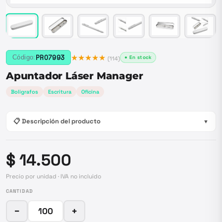
★★★★★
PRO7993
Código:
● En stock
(
114
)
Apuntador Láser Manager
Boligrafos
Escritura
Oficina
📋 Descripción del producto
▼
$ 14.500
Precio por unidad · IVA no incluido
CANTIDAD
−
+