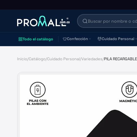
👕
💆
Confección
Cuidado Personal
Todo el catálogo
Inicio
/
Catálogo
/
Cuidado Personal
/
Variedades
/
PILA RECARGABLE