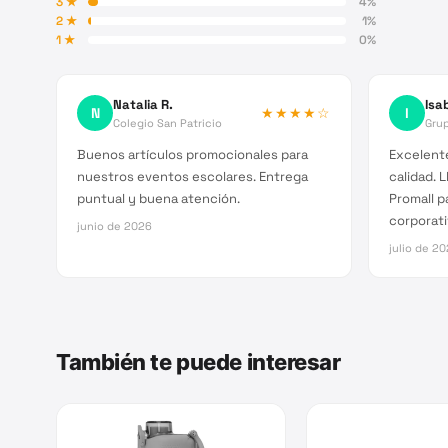
3
★
4
%
2
★
1
%
1
★
0
%
Natalia R.
Isab
N
★★★★
☆
I
Colegio San Patricio
Grup
Buenos artículos promocionales para
Excelente
nuestros eventos escolares. Entrega
calidad. 
puntual y buena atención.
Promall p
corporati
junio de 2026
julio de 2
También te puede interesar