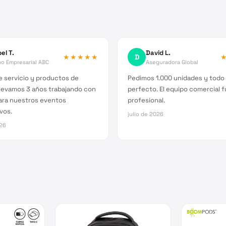
el T.
David L.
★★★★★
D
o Empresarial ABC
Aseguradora Global
 servicio y productos de
Pedimos 1.000 unidades y todo 
Llevamos 3 años trabajando con
perfecto. El equipo comercial 
ara nuestros eventos
profesional.
vos.
julio de 2026
026