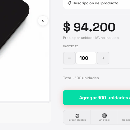
📋 Descripción del producto
›
$ 94.200
Precio por unidad · IVA no incluido
CANTIDAD
−
+
Total ·
100
unidades
Agregar
100
unidades
🎨
🔴
Personalizable
Sin stock
Cotiz