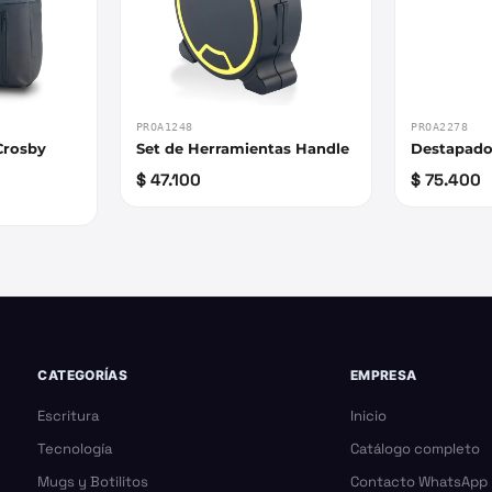
PROA1248
PROA2278
Crosby
Set de Herramientas Handle
Destapador
$ 47.100
$ 75.400
CATEGORÍAS
EMPRESA
Escritura
Inicio
Tecnología
Catálogo completo
Mugs y Botilitos
Contacto WhatsApp