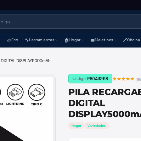
🌿
🔧
🏠
💼
🖊️
Eco
Herramientas
Hogar
Maletines
Oficina
 DIGITAL DISPLAY5000mAh
★★★★★
PROA3268
Código:
(
8
PILA RECARGA
DIGITAL
DISPLAY5000m
Hogar
Variedades