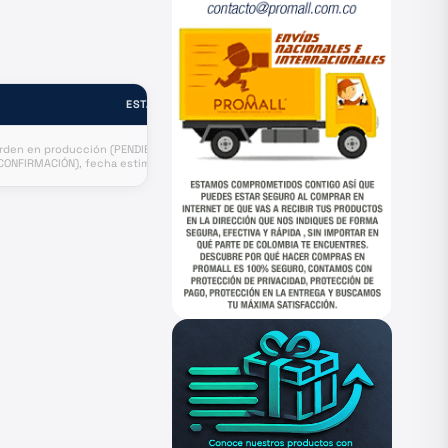
ESTADO
rden en producción (PENDIENTE
CONFIRMACIÓN), fecha estimada
salida de puerto origen
Septiembre 5