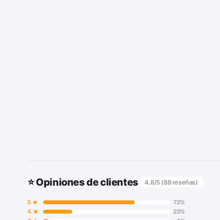
⭐ Opiniones de clientes
4.8
/5 (
88
reseñas)
5
★
72
%
4
★
23
%