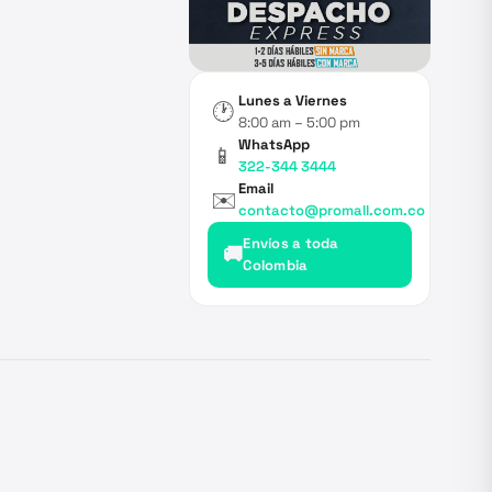
Lunes a Viernes
🕐
8:00 am – 5:00 pm
WhatsApp
📱
322-344 3444
Email
✉️
contacto@promall.com.co
Envíos a toda
🚚
Colombia