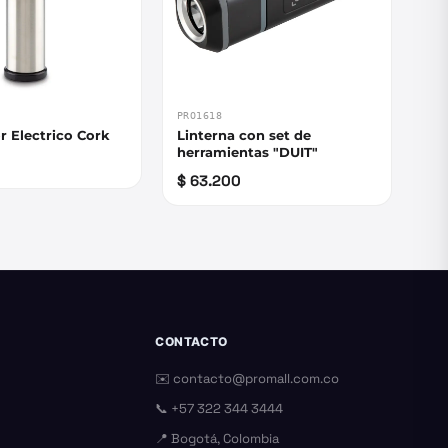
PRO1618
 Electrico Cork
Linterna con set de
herramientas "DUIT"
$ 63.200
CONTACTO
✉️
contacto@promall.com.co
📞
+57 322 344 3444
📍 Bogotá, Colombia