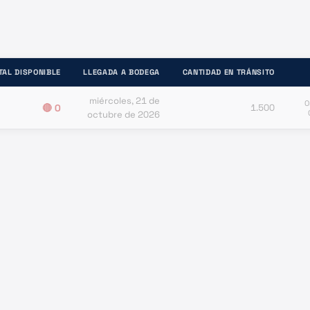
TAL DISPONIBLE
LLEGADA A BODEGA
CANTIDAD EN TRÁNSITO
miércoles, 21 de
O
🔴
0
1.500
octubre de 2026