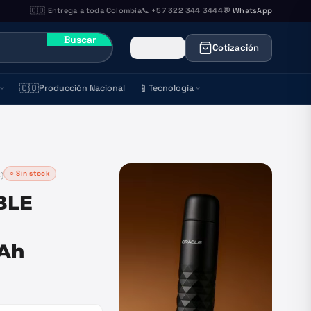
🇨🇴 Entrega a toda Colombia
📞 +57 322 344 3444
💬 WhatsApp
Buscar
Cotización
🇨🇴
📱
Producción Nacional
Tecnología
○ Sin stock
8
)
BLE
Ah