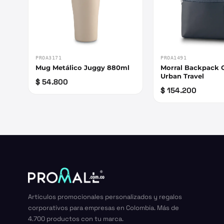
PROA3171
PROA1491
Mug Metálico Juggy 880ml
Morral Backpack 
Urban Travel
$ 54.800
$ 154.200
Artículos promocionales personalizados y regalos
corporativos para empresas en Colombia. Más de
4.700 productos con tu marca.