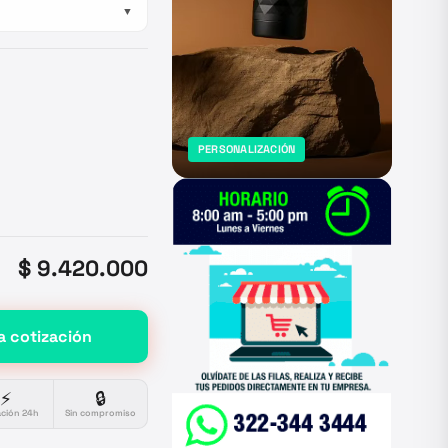
▼
PERSONALIZACIÓN
$ 9.420.000
a cotización
⚡
🔒
ación 24h
Sin compromiso