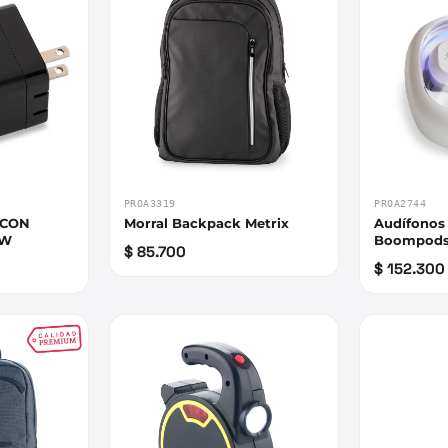
PROA3319
PROA2744
 CON
Morral Backpack Metrix
Audífonos
5W
Boompod
$ 85.700
$ 152.300