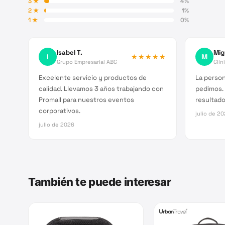
3
★
4
%
2
★
1
%
1
★
0
%
Isabel T.
Mig
I
★★★★★
M
Grupo Empresarial ABC
Clín
Excelente servicio y productos de
La person
calidad. Llevamos 3 años trabajando con
pedimos.
Promall para nuestros eventos
resultado 
corporativos.
julio de 2
julio de 2026
También te puede interesar