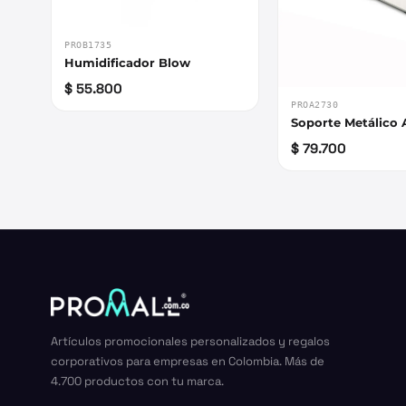
PROB1735
Humidificador Blow
$ 55.800
PROA2730
Soporte Metálico 
$ 79.700
Artículos promocionales personalizados y regalos
corporativos para empresas en Colombia. Más de
4.700 productos con tu marca.