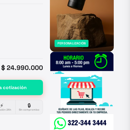
PERSONALIZACIÓN
$ 24.990.000
a cotización
⚡
🔒
ación 24h
Sin compromiso