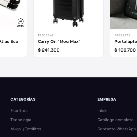
PROC2043
PROB1279
Atlas Eco
Carry On "Mou Max"
Portalapto
$ 241.300
$ 106.700
CATEGORÍAS
EMPRESA
Escritura
Inicio
Tecnología
Catálogo completo
Mugs y Botilitos
Contacto WhatsApp