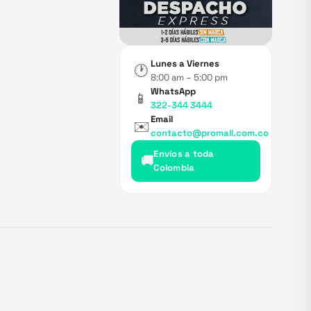
Lunes a Viernes
🕐
8:00 am – 5:00 pm
WhatsApp
📱
322-344 3444
Email
✉️
contacto@promall.com.co
Envíos a toda
🚚
Colombia