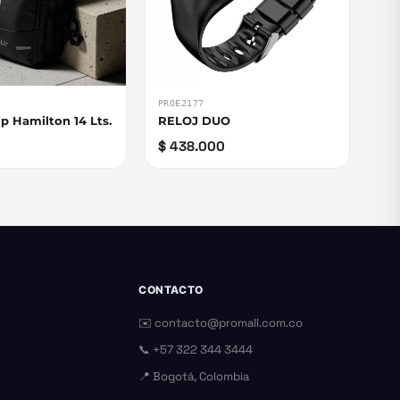
PROE2177
p Hamilton 14 Lts.
RELOJ DUO
$ 438.000
CONTACTO
✉️
contacto@promall.com.co
📞
+57 322 344 3444
📍 Bogotá, Colombia