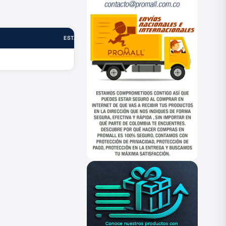
ESTADO
—