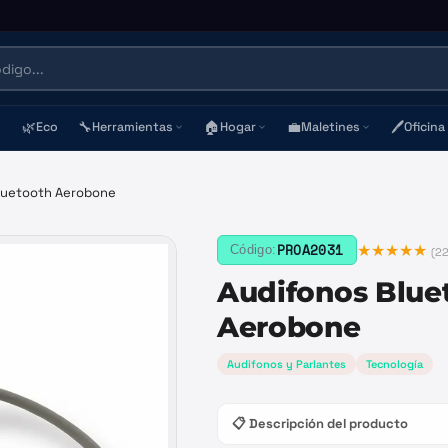
🌿
🔧
🏠
💼
🖊️
Eco
Herramientas
Hogar
Maletines
Oficina
luetooth Aerobone
★★★★★
PROA2031
Código:
(
22
Audifonos Blue
Aerobone
Audifonos y Parlantes
Tecnología
📋 Descripción del producto