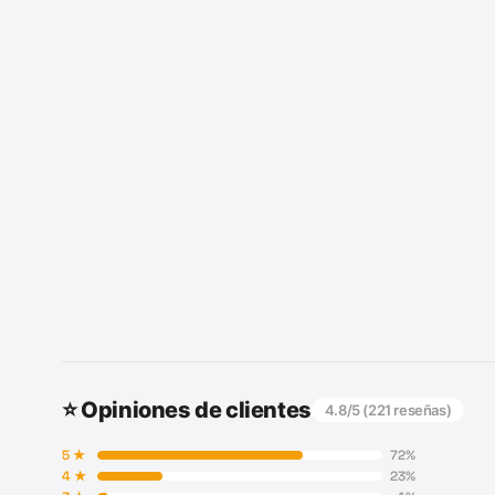
⭐ Opiniones de clientes
4.8
/5 (
221
reseñas)
5
★
72
%
4
★
23
%