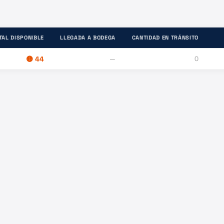
TAL DISPONIBLE
LLEGADA A BODEGA
CANTIDAD EN TRÁNSITO
🟡
44
—
0