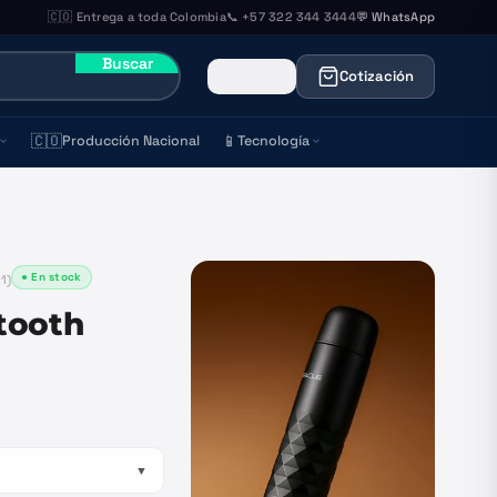
🇨🇴 Entrega a toda Colombia
📞 +57 322 344 3444
💬 WhatsApp
Buscar
Cotización
🇨🇴
📱
Producción Nacional
Tecnología
● En stock
1
)
tooth
▼