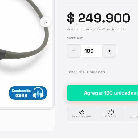
$ 249.900
›
Precio por unidad · IVA no incluido
CANTIDAD
−
+
Total ·
100
unidades
Agregar
100
unidades
🎨
📦
Personalizable
En stock
Cotiz