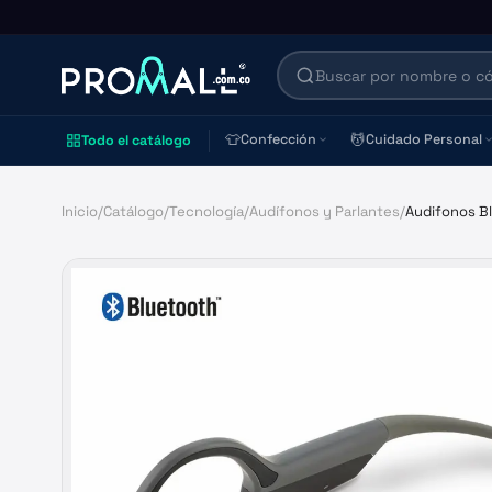
👕
💆
Confección
Cuidado Personal
Todo el catálogo
Inicio
/
Catálogo
/
Tecnología
/
Audífonos y Parlantes
/
Audifonos B