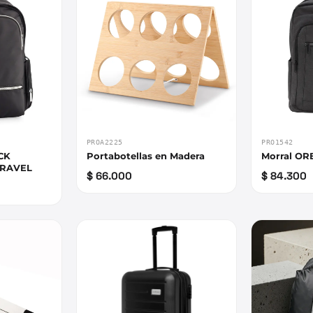
PROA2225
PRO1542
CK
Portabotellas en Madera
Morral O
TRAVEL
$ 66.000
$ 84.300