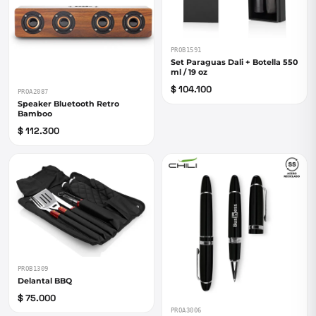
PROB1591
Set Paraguas Dali + Botella 550
ml / 19 oz
$ 104.100
PROA2087
Speaker Bluetooth Retro
Bamboo
$ 112.300
PROB1309
Delantal BBQ
$ 75.000
PROA3006