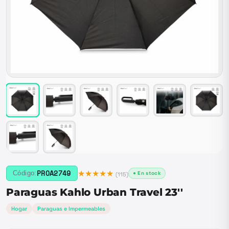
★★★★★
PROA2749
Código:
● En stock
(
115
)
Paraguas Kahlo Urban Travel 23''
Hogar
Paraguas e Impermeables