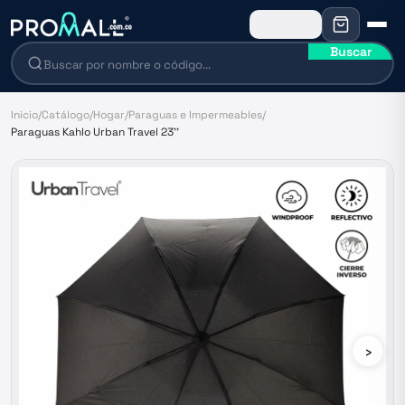
Buscar
Inicio
/
Catálogo
/
Hogar
/
Paraguas e Impermeables
/
Paraguas Kahlo Urban Travel 23''
›