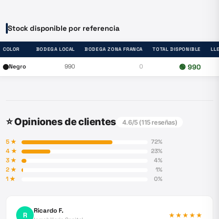
Stock disponible por referencia
COLOR
BODEGA LOCAL
BODEGA ZONA FRANCA
TOTAL DISPONIBLE
LL
Negro
990
0
🟢
990
⭐ Opiniones de clientes
4.6
/5 (
115
reseñas)
5
★
72
%
4
★
23
%
3
★
4
%
2
★
1
%
1
★
0
%
Ricardo F.
R
★★★★★