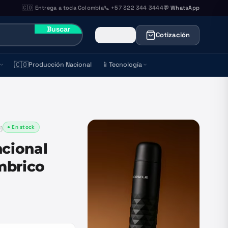
🇨🇴 Entrega a toda Colombia
📞 +57 322 344 3444
💬 WhatsApp
Buscar
Cotización
🇨🇴
📱
Producción Nacional
Tecnología
● En stock
0
)
ncional
mbrico