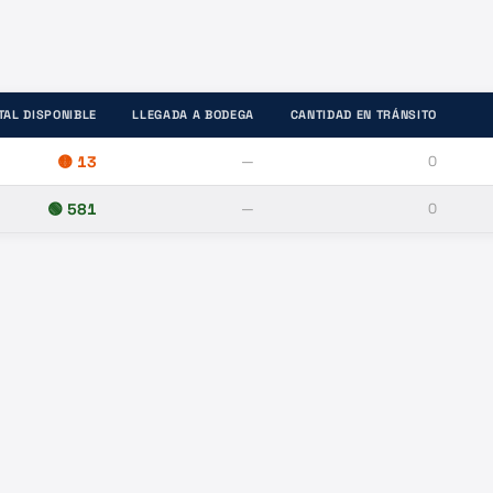
TAL DISPONIBLE
LLEGADA A BODEGA
CANTIDAD EN TRÁNSITO
🟡
13
—
0
🟢
581
—
0