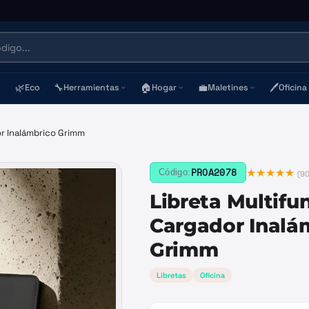
🌿
🔧
🏠
💼
🖊️
Eco
Herramientas
Hogar
Maletines
Oficina
or Inalámbrico Grimm
★★★★★
PROA2078
Código:
(
9
Libreta Multifu
Cargador Inalá
Grimm
Libretas
Oficina