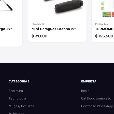
PROA2640
PROE2110
rgo 27"
Mini Paraguas Brenna 19''
TERMOMET
$ 31.600
$ 125.500
CATEGORÍAS
EMPRESA
Escritura
Inicio
Tecnología
Catálogo completo
Mugs y Botilitos
Contacto WhatsApp
Maletines