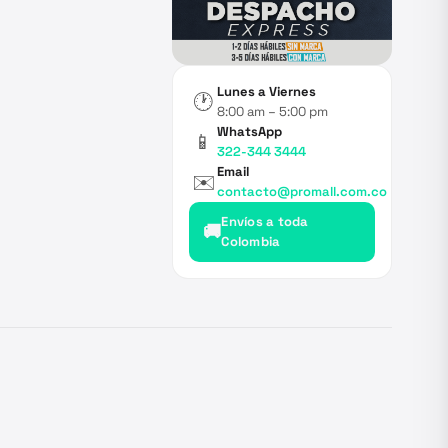
Lunes a Viernes
🕐
8:00 am – 5:00 pm
WhatsApp
📱
322-344 3444
Email
✉️
contacto@promall.com.co
Envíos a toda
🚚
Colombia