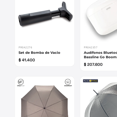
PROA2276
PROA2357
Set de Bomba de Vacio
Audífonos Blueto
Bassline Go Boo
$ 41.400
$ 207.600