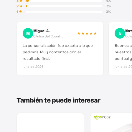
3
★
4
%
2
★
1
%
1
★
0
%
Miguel A.
Nat
M
★★★★★
N
Clínica del Country
Cole
La personalización fue exacta a lo que
Buenos a
pedimos. Muy contentos con el
nuestros
resultado final.
puntual y
julio de 2026
junio de 2
También te puede interesar