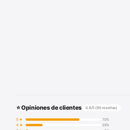
⭐ Opiniones de clientes
4.8
/5 (
90
reseñas)
5
★
72
%
4
★
23
%