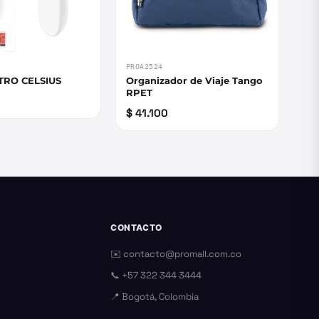
PROA2524
RO CELSIUS
Organizador de Viaje Tango
RPET
$ 41.100
CONTACTO
✉️
contacto@promall.com.co
📞
+57 322 344 3444
📍 Bogotá, Colombia