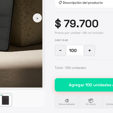
📋 Descripción del producto
›
$ 79.700
Precio por unidad · IVA no incluido
CANTIDAD
−
+
Total ·
100
unidades
Agregar
100
unidades
🎨
📦
Personalizable
En stock
Cotiz