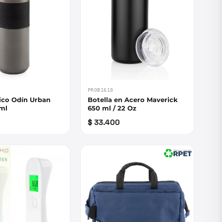
PROB1610
ico Odín Urban
Botella en Acero Maverick
0ml
650 ml / 22 Oz
$ 33.400