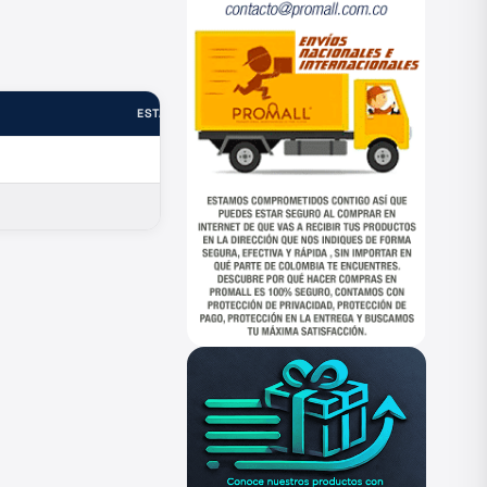
ESTADO
—
—