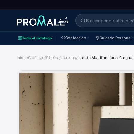
👕
💆
Confección
Cuidado Personal
Todo el catálogo
Inicio
/
Catálogo
/
Oficina
/
Libretas
/
Libreta Multifuncional Cargad