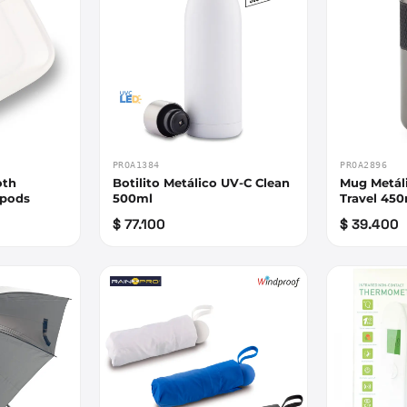
PROA1384
PROA2896
oth
Botilito Metálico UV-C Clean
Mug Metál
mpods
500ml
Travel 45
$ 77.100
$ 39.400