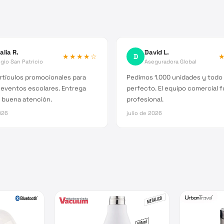
alia R.
David L.
★★★★
☆
D
gio San Patricio
Aseguradora Global
rtículos promocionales para
Pedimos 1.000 unidades y todo 
 eventos escolares. Entrega
perfecto. El equipo comercial 
 buena atención.
profesional.
026
julio de 2026