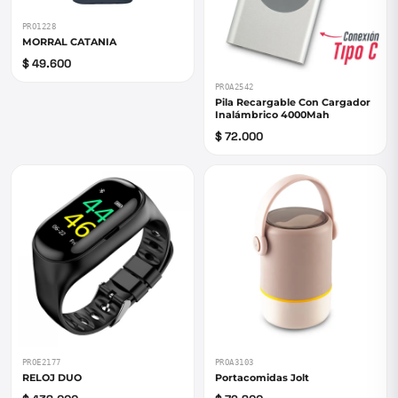
PRO1228
MORRAL CATANIA
$ 49.600
PROA2542
Pila Recargable Con Cargador
Inalámbrico 4000Mah
$ 72.000
PROE2177
PROA3103
RELOJ DUO
Portacomidas Jolt