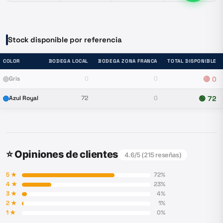
Stock disponible por referencia
COLOR
BODEGA LOCAL
BODEGA ZONA FRANCA
TOTAL DISPONIBLE
Gris
0
0
🔴
0
Azul Royal
72
0
🟢
72
⭐ Opiniones de clientes
4.6
/5 (
215
reseñas)
5
★
72
%
4
★
23
%
3
★
4
%
2
★
1
%
1
★
0
%