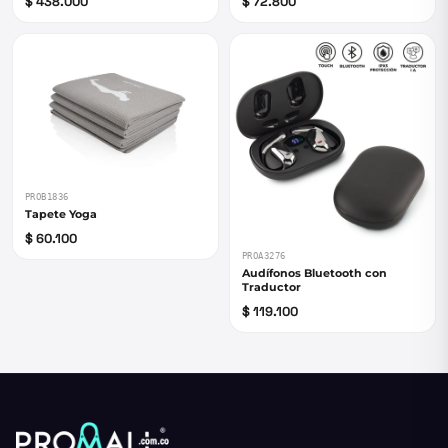
$ 438.000
$ 72.800
PROB1836
Tapete Yoga
$ 60.100
PROA3276
Audífonos Bluetooth con
Traductor
$ 119.100