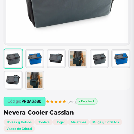
★★★★★
PROA3306
Código:
● En stock
(
215
)
Nevera Cooler Cassian
Bolsas y Bolsos
Coolers
Hogar
Maletines
Mugs y Botilitos
Vasos de Cristal