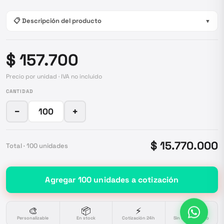
📋 Descripción del producto
▼
$ 157.700
Precio por unidad · IVA no incluido
CANTIDAD
−
+
$ 15.770.000
Total ·
100
unidades
Agregar
100
unidades
a cotización
🎨
📦
⚡
🔒
Personalizable
En stock
Cotización 24h
Sin compromiso