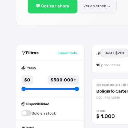
💬 Cotizar ahora
Ver en stock →
Filtros
💰
Hasta $20K
Limpiar todo
19
productos
💰 Precio
$0
$500.000+
BOLIGRAFOS CON EST
Bolígrafo Carte
CÓD.
PROA2568
📦 Disponibilidad
DESDE
Solo en stock
$ 1.000