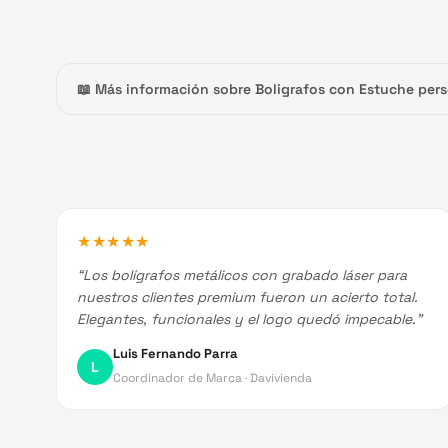
Más información sobre
Boligrafos con Estuche
pers
★
★
★
★
★
“
Los bolígrafos metálicos con grabado láser para
nuestros clientes premium fueron un acierto total.
Elegantes, funcionales y el logo quedó impecable.
”
Luis Fernando Parra
L
Coordinador de Marca
·
Davivienda