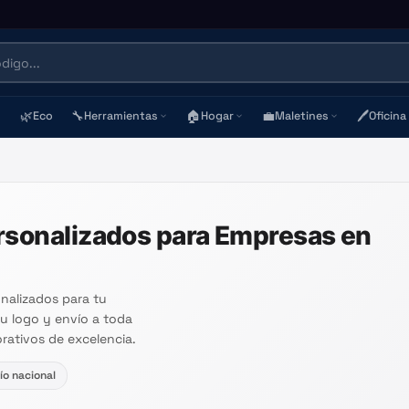
🌿
🔧
🏠
💼
🖊️
Eco
Herramientas
Hogar
Maletines
Oficina
rsonalizados para Empresas en
nalizados para tu
tu logo y envío a toda
rativos de excelencia.
ío nacional