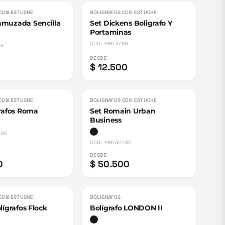
CON ESTUCHE
BOLIGRAFOS CON ESTUCHE
muzada Sencilla
Set Dickens Boligrafo Y
Portaminas
CÓD.
PRO3789
18
DESDE
$ 12.500
CON ESTUCHE
BOLIGRAFOS CON ESTUCHE
grafos Roma
Set Romain Urban
Business
492
CÓD.
PROA2782
DESDE
0
$ 50.500
Agotado
CON ESTUCHE
BOLIGRAFOS
lígrafos Flock
Bolígrafo LONDON II