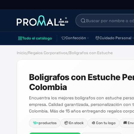
👕
💆
Confección
Cuidado Personal
Todo el catálogo
Inicio
/
Regalos Corporativos
/
Boligrafos con Estuche
Boligrafos con Estuche Pe
Colombia
Encuentra los mejores boligrafos con estuche perso
empresa. Calidad garantizada, personalización con 
Colombia. Más de 15 años entregando regalos corpo
19
+
productos
📦 En stock
🎨 Con tu logo
🚚 Env