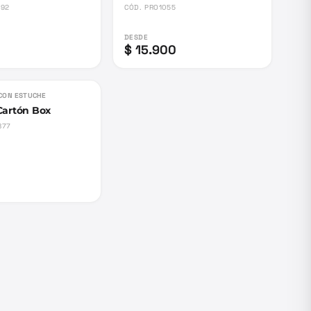
192
CÓD.
PRO1055
DESDE
$ 15.900
Agotado
CON ESTUCHE
Cartón Box
877