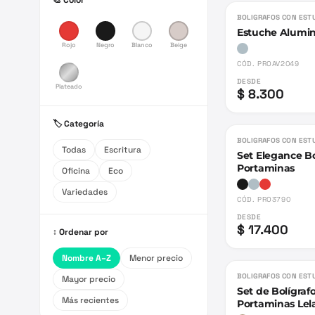
🎨 Color
BOLIGRAFOS CON EST
Estuche Alumin
Rojo
Negro
Blanco
Beige
CÓD.
PROAV2049
DESDE
Plateado
$ 8.300
🏷️ Categoría
BOLIGRAFOS CON EST
Todas
Escritura
Set Elegance Bo
Portaminas
Oficina
Eco
Variedades
CÓD.
PRO3790
DESDE
$ 17.400
↕️ Ordenar por
Nombre A–Z
Menor precio
BOLIGRAFOS CON EST
Mayor precio
Set de Bolígrafo
Más recientes
Portaminas Lel