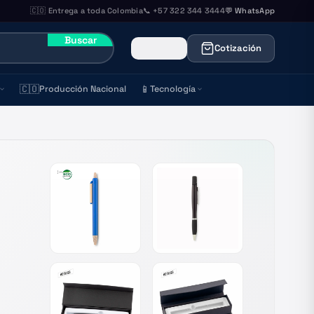
🇨🇴 Entrega a toda Colombia
📞 +57 322 344 3444
💬 WhatsApp
Buscar
Cotización
🇨🇴
📱
Producción Nacional
Tecnología