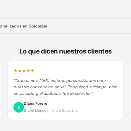
onalizados en Colombia
Lo que dicen nuestros clientes
★
★
★
★
★
“
Ordenamos 1.200 esferos personalizados para
nuestra convención anual. Todo llegó a tiempo, bien
empacado y el acabado fue excelente.
”
Diana Forero
D
Brand Manager
·
Claro Colombia