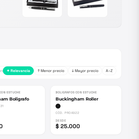
r:
✦ Relevancia
↑ Menor precio
↓ Mayor precio
A–Z
CON ESTUCHE
BOLIGRAFOS CON ESTUCHE
am Boligrafo
Buckingham Roller
31
CÓD.
PRO4922
DESDE
0
$ 25.000