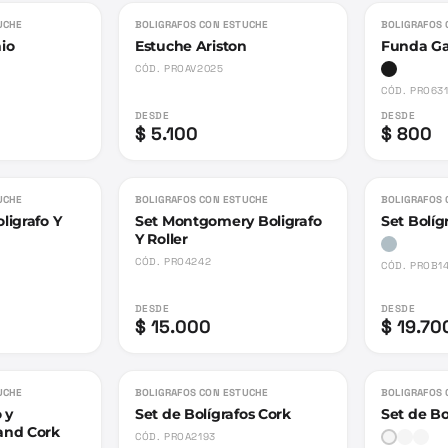
UCHE
BOLIGRAFOS CON ESTUCHE
BOLIGRAFOS 
io
Estuche Ariston
Funda Ga
CÓD.
PROAV2025
CÓD.
PRO63
DESDE
DESDE
$ 5.100
$ 800
UCHE
BOLIGRAFOS CON ESTUCHE
BOLIGRAFOS 
ligrafo Y
Set Montgomery Boligrafo
Set Bolí
Y Roller
CÓD.
PRO4242
CÓD.
PROB1
DESDE
DESDE
$ 15.000
$ 19.70
UCHE
BOLIGRAFOS CON ESTUCHE
BOLIGRAFOS 
 y
Set de Bolígrafos Cork
Set de Bo
and Cork
CÓD.
PROA2193