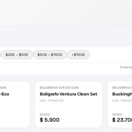
$20K – $50K
$50K – $150K
+$150K
Ordena
UCHE
BOLIGRAFOS CON ESTUCHE
BOLIGRAFOS 
r-Eco
Bolígrafo Ventura Clean Set
Buckingh
CÓD.
PROA2751
CÓD.
PROA21
DESDE
DESDE
$ 5.900
$ 23.70