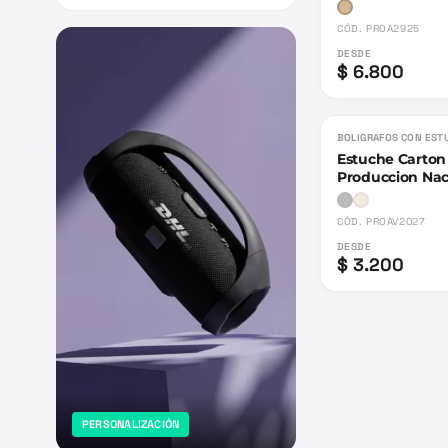
CÓD.
PROA2925
DESDE
$ 6.800
BOLIGRAFOS CON EST
Estuche Carton 
Produccion Nac
CÓD.
PROAV2027
DESDE
$ 3.200
PERSONALIZACIÓN