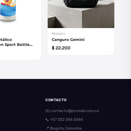
PRO4633
etálico
Canguro Gemini
n Sport Bottle
$ 22.200
CONTACTO
✉️
contacto@promall.com.co
📞
+57 322 344 3444
📍 Bogotá, Colombia