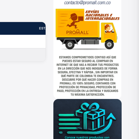
ESTADO
—
—