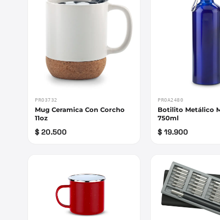
PRO3732
PROA2480
Mug Ceramica Con Corcho
Botilito Metálico
11oz
750ml
$ 20.500
$ 19.900