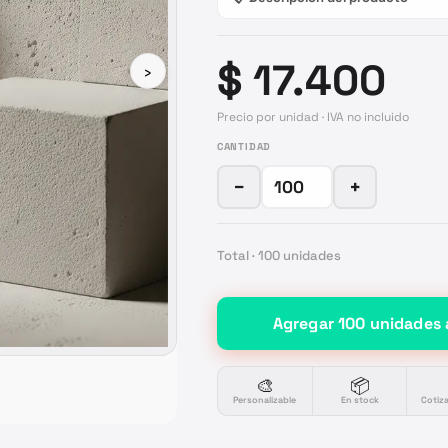
$ 17.400
›
Precio por unidad · IVA no incluido
CANTIDAD
−
+
Total ·
100
unidades
Agregar
100
unidades
🎨
📦
Personalizable
En stock
Cotiz