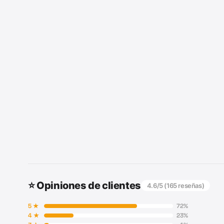
⭐ Opiniones de clientes
4.6
/5 (
165
reseñas)
5
★
72
%
4
★
23
%