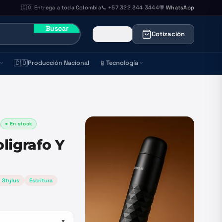
🇨🇴 Entrega a toda Colombia
📞 +57 322 344 3444
💬 WhatsApp
Buscar
Cotización
🇨🇴
📱
Producción Nacional
Tecnología
● En stock
)
ligrafo Y
n Stylus
Escritura
▼