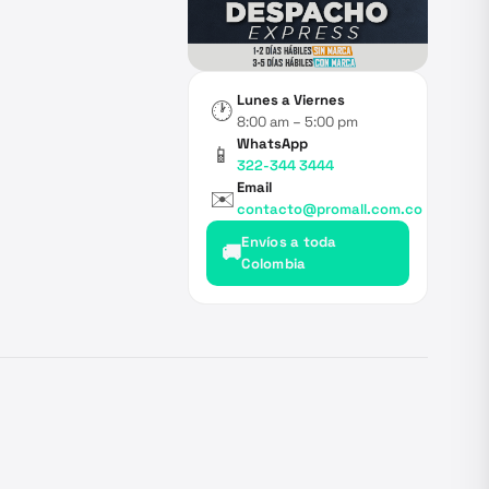
Lunes a Viernes
🕐
8:00 am – 5:00 pm
WhatsApp
📱
322-344 3444
Email
✉️
contacto@promall.com.co
Envíos a toda
🚚
Colombia