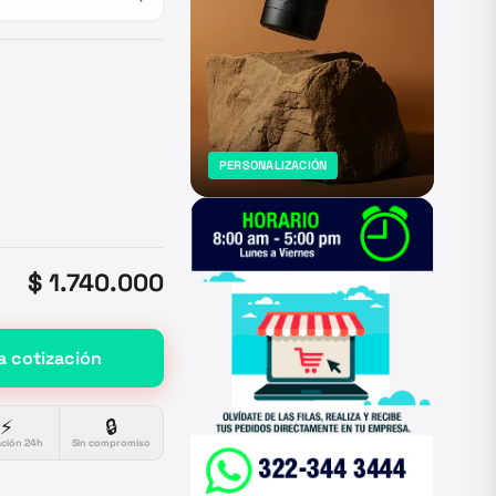
PERSONALIZACIÓN
$ 1.740.000
a cotización
⚡
🔒
ación 24h
Sin compromiso