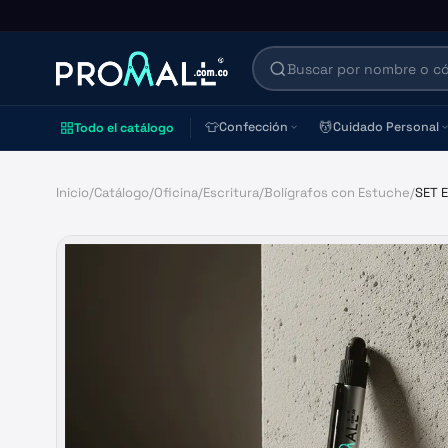
👕
💆
Confección
Cuidado Personal
Todo el catálogo
Inicio
/
Catálogo
/
Oficina
/
Escritura
/
Bolígrafos con Estuche
/
SET 