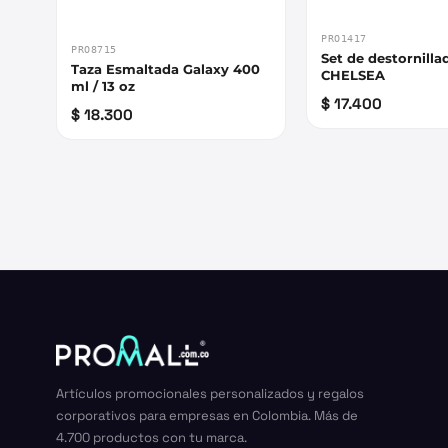
PRO1417
PRO8715
Set de destornilla
Taza Esmaltada Galaxy 400
CHELSEA
ml / 13 oz
$ 17.400
$ 18.300
Artículos promocionales personalizados y regalos
corporativos para empresas en Colombia. Más de
4.700 productos con tu marca.