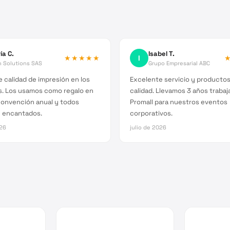
ía C.
Isabel T.
★★★★★
I
h Solutions SAS
Grupo Empresarial ABC
 calidad de impresión en los
Excelente servicio y producto
s. Los usamos como regalo en
calidad. Llevamos 3 años traba
convención anual y todos
Promall para nuestros eventos
 encantados.
corporativos.
026
julio de 2026