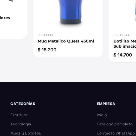
dores
PROA1110
PROA2644
Mug Metalico Quest 450ml
Botilito M
Sublimació
$ 18.200
500ml
$ 14.700
CATEGORÍAS
EMPRESA
Escritura
Inicio
Tecnología
Catálogo completo
Mugs y Botilitos
Contacto WhatsApp