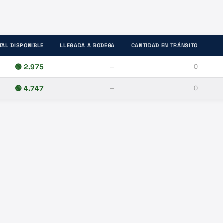
TAL DISPONIBLE
LLEGADA A BODEGA
CANTIDAD EN TRÁNSITO
🟢
2.975
—
0
🟢
4.747
—
0