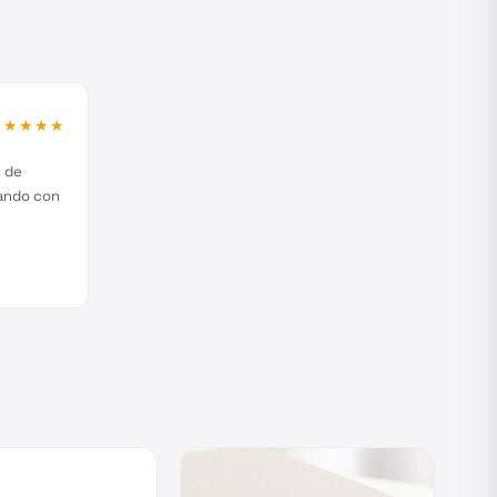
★★★★★
s de
jando con