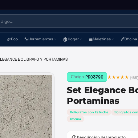
🌿
🔧
🏠
💼
🖊️
Eco
Herramientas
Hogar
Maletines
Oficina
ELEGANCE BOLIGRAFO Y PORTAMINAS
★★★★★
PRO3790
Código:
(
165
Set Elegance Bo
Portaminas
Boligrafos con Estuche
Boligrafos co
Oficina
📋 Descripción del producto