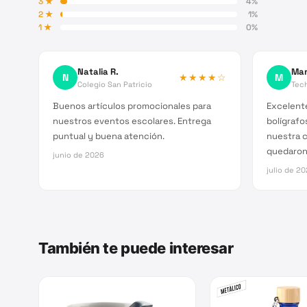
3
★
4
%
2
★
1
%
1
★
0
%
Natalia R.
Mar
N
★★★★
☆
M
Colegio San Patricio
Tec
Buenos artículos promocionales para
Excelente
nuestros eventos escolares. Entrega
bolígrafo
puntual y buena atención.
nuestra 
quedaron
junio de 2026
julio de 2
También te puede interesar