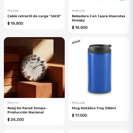
PRO1586
PROB1509
Cable retráctil de carga "JACK"
Bebedero 2 en 1 para Mascotas
Snoopy
$ 19.900
$ 16.600
PRO3787
PROA2488
Reloj De Pared Tempo -
Mug Metálico Troy 300ml
Producción Nacional
$ 17.000
$ 24.200