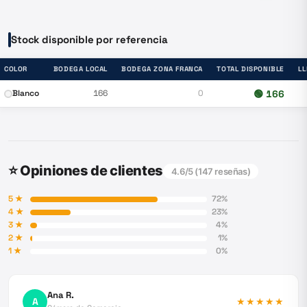
Stock disponible por referencia
COLOR
BODEGA LOCAL
BODEGA ZONA FRANCA
TOTAL DISPONIBLE
L
Blanco
166
0
🟢
166
⭐ Opiniones de clientes
4.6
/5 (
147
reseñas)
5
★
72
%
4
★
23
%
3
★
4
%
2
★
1
%
1
★
0
%
Ana R.
A
★★★★★