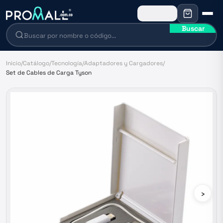
Buscar
Inicio
/
Catálogo
/
Tecnología
/
Adaptadores y Cargadores
/
Set de Cables de Carga Tyson
›