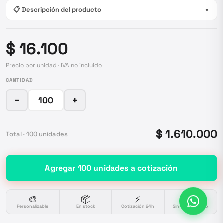
📋 Descripción del producto
▼
$ 16.100
Precio por unidad · IVA no incluido
CANTIDAD
−
+
$ 1.610.000
Total ·
100
unidades
Agregar
100
unidades
a cotización
🎨
📦
⚡
🔒
Personalizable
En stock
Cotización 24h
Sin compromiso