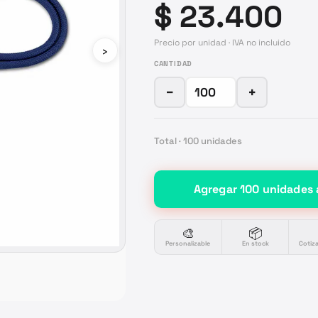
$ 23.400
Precio por unidad · IVA no incluido
›
CANTIDAD
−
+
Total ·
100
unidades
Agregar
100
unidades
🎨
📦
Personalizable
En stock
Cotiz