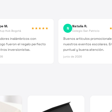
ipe M.
Natalia R.
★★★★★
N
rtup Hub Bogotá
Colegio San Patricio
adores inalámbricos con
Buenos artículos promocionale
ogo fueron el regalo perfecto
nuestros eventos escolares. E
tros inversionistas.
puntual y buena atención.
026
junio de 2026