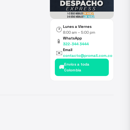
Lunes a Viernes
🕐
8:00 am – 5:00 pm
WhatsApp
📱
322-344 3444
Email
✉️
contacto@promall.com.co
Envíos a toda
🚚
Colombia