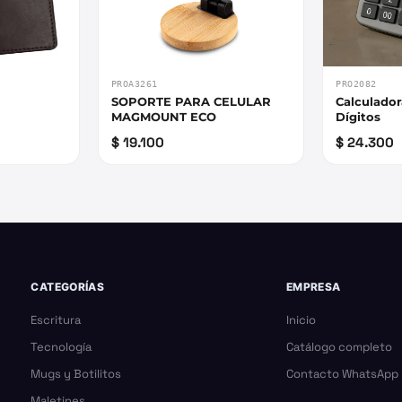
PROA3261
PRO2082
SOPORTE PARA CELULAR
Calculador
MAGMOUNT ECO
Dígitos
$ 19.100
$ 24.300
CATEGORÍAS
EMPRESA
Escritura
Inicio
Tecnología
Catálogo completo
Mugs y Botilitos
Contacto WhatsApp
Maletines