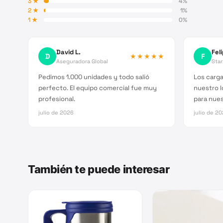
3
★
4
%
2
★
1
%
1
★
0
%
David L.
Fel
D
★★★★★
F
Aseguradora Global
Sta
Pedimos 1.000 unidades y todo salió
Los carg
perfecto. El equipo comercial fue muy
nuestro l
profesional.
para nues
julio de 2026
julio de 2
También te puede interesar