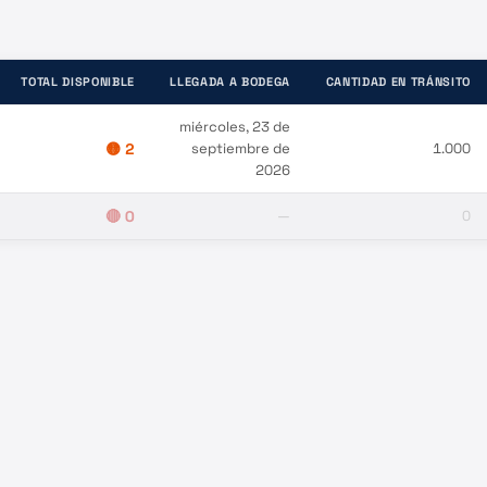
TOTAL DISPONIBLE
LLEGADA A BODEGA
CANTIDAD EN TRÁNSITO
miércoles, 23 de
🟡
2
septiembre de
1.000
2026
🔴
0
—
0