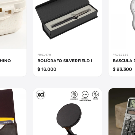
PRO1470
PROE2136
SHINO
BOLÍGRAFO SILVERFIELD I
BASCULA 
$ 16.000
$ 23.300