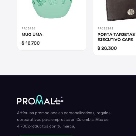
PRO1410
PROE2141
MUG UMA
PORTA TARJETAS
EJECUTIVO CAFE
$ 16.700
$ 26.300
Artículos promocionales personalizados y regalos
corporativos para empresas en Colombia. Más de
4.700 productos con tu marca.