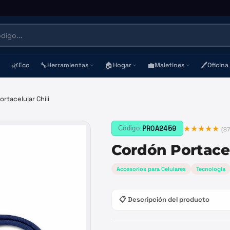
🌿
🔧
🏠
💼
🖊️
Eco
Herramientas
Hogar
Maletines
Oficina
rtacelular Chili
★★★★★
PROA2459
Código:
(
87
Cordón Portacel
Accesorios para Celulares
Tecnología
📋 Descripción del producto