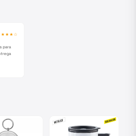
★★★★
☆
s para
ntrega