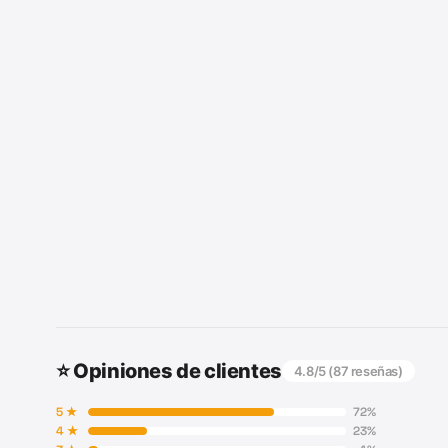
⭐ Opiniones de clientes
4.8
/5 (
87
reseñas)
5
★
72
%
4
★
23
%