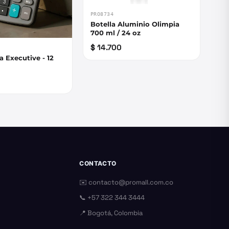
PRO8734
Botella Aluminio Olimpia
700 ml / 24 oz
$ 14.700
a Executive - 12
CONTACTO
✉️
contacto@promall.com.co
📞
+57 322 344 3444
📍 Bogotá, Colombia