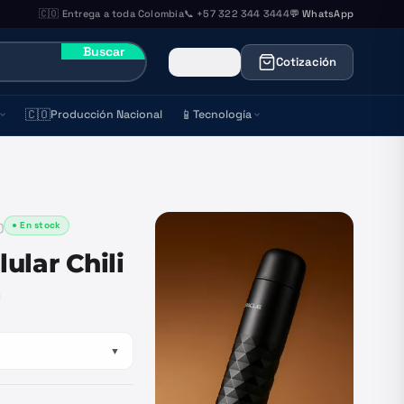
🇨🇴 Entrega a toda Colombia
📞 +57 322 344 3444
💬 WhatsApp
Buscar
Cotización
🇨🇴
📱
Producción Nacional
Tecnología
● En stock
)
ular Chili
▼