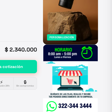
PERSONALIZACIÓN
$ 2.340.000
a cotización
⚡
🔒
ación 24h
Sin compromiso