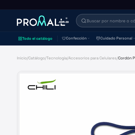
👕
💆
Confección
Cuidado Personal
Todo el catálogo
Inicio
/
Catálogo
/
Tecnología
/
Accesorios para Celulares
/
Cordón Po