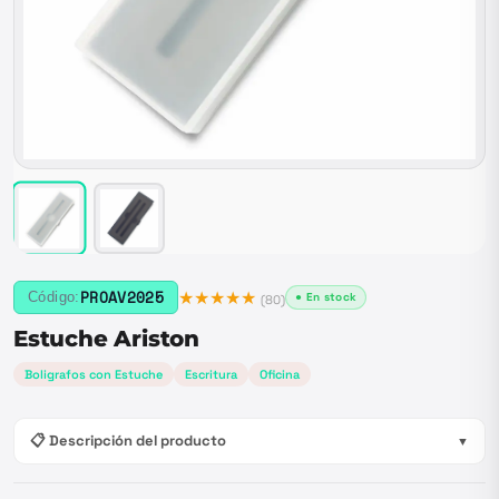
★★★★★
PROAV2025
Código:
● En stock
(
80
)
Estuche Ariston
Boligrafos con Estuche
Escritura
Oficina
📋 Descripción del producto
▼