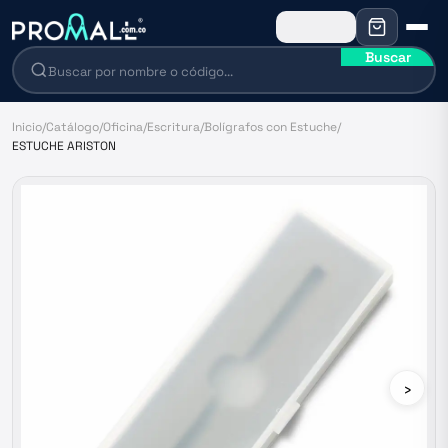
Buscar
Inicio
/
Catálogo
/
Oficina
/
Escritura
/
Bolígrafos con Estuche
/
ESTUCHE ARISTON
›