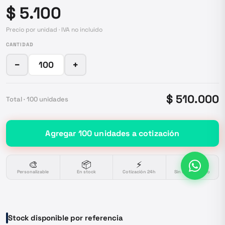
$ 5.100
Precio por unidad · IVA no incluido
CANTIDAD
−
+
$ 510.000
Total ·
100
unidades
Agregar
100
unidades
a cotización
🎨
📦
⚡
🔒
Personalizable
En stock
Cotización 24h
Sin compromiso
Stock disponible por referencia