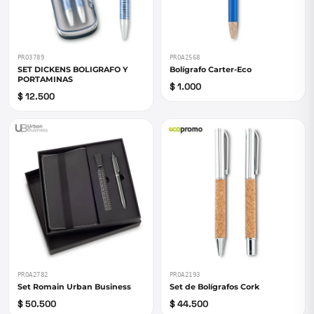
PRO3789
PROA2568
SET DICKENS BOLIGRAFO Y
Bolígrafo Carter-Eco
PORTAMINAS
$ 1.000
$ 12.500
PROA2782
PROA2193
Set Romain Urban Business
Set de Bolígrafos Cork
$ 50.500
$ 44.500