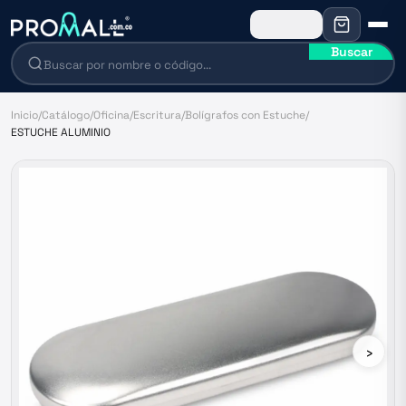
Buscar
Inicio
/
Catálogo
/
Oficina
/
Escritura
/
Bolígrafos con Estuche
/
ESTUCHE ALUMINIO
›