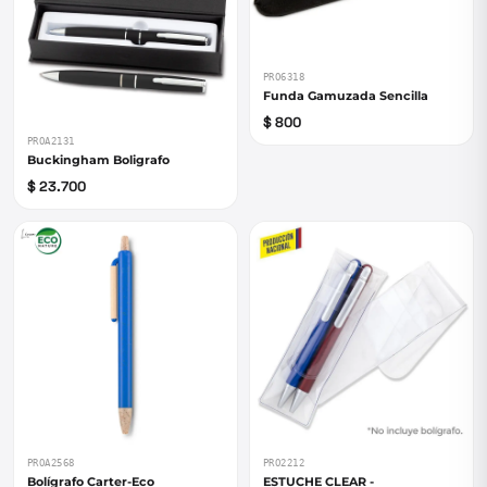
PRO6318
Funda Gamuzada Sencilla
$ 800
PROA2131
Buckingham Boligrafo
$ 23.700
PROA2568
PRO2212
Bolígrafo Carter-Eco
ESTUCHE CLEAR -