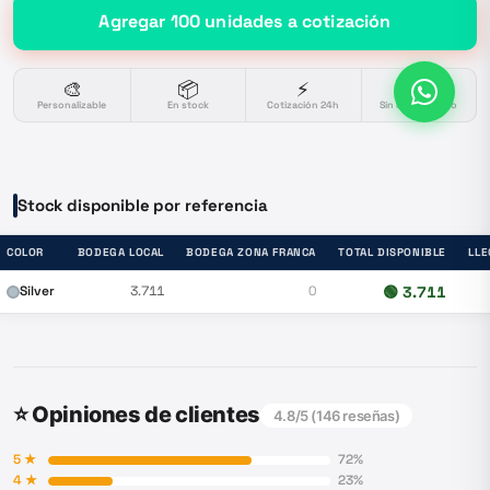
Agregar
100
unidades
a cotización
🎨
📦
⚡
🔒
Personalizable
En stock
Cotización 24h
Sin compromiso
Stock disponible por referencia
COLOR
BODEGA LOCAL
BODEGA ZONA FRANCA
TOTAL DISPONIBLE
LLE
Silver
3.711
0
🟢
3.711
⭐ Opiniones de clientes
4.8
/5 (
146
reseñas)
5
★
72
%
4
★
23
%