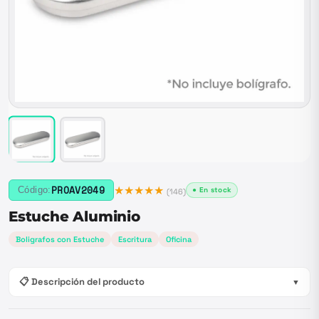
★★★★★
PROAV2049
Código:
● En stock
(
146
)
Estuche Aluminio
Boligrafos con Estuche
Escritura
Oficina
📋 Descripción del producto
▼