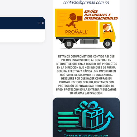
ESTADO
—