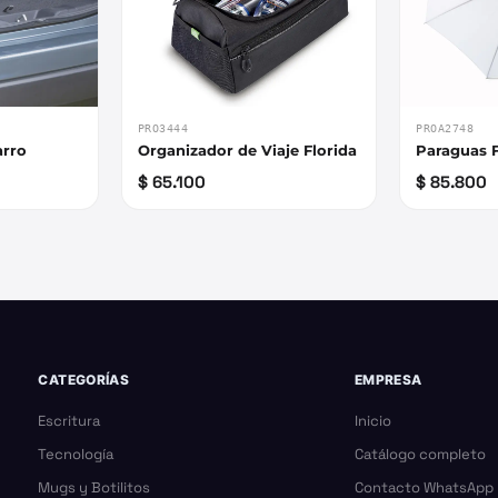
PRO3444
PROA2748
arro
Organizador de Viaje Florida
Paraguas F
$ 65.100
$ 85.800
CATEGORÍAS
EMPRESA
Escritura
Inicio
Tecnología
Catálogo completo
Mugs y Botilitos
Contacto WhatsApp