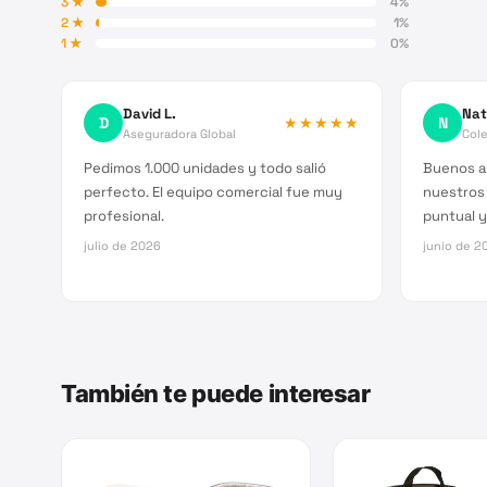
3
★
4
%
2
★
1
%
1
★
0
%
David L.
Nat
D
★★★★★
N
Aseguradora Global
Cole
Pedimos 1.000 unidades y todo salió
Buenos a
perfecto. El equipo comercial fue muy
nuestros
profesional.
puntual y
julio de 2026
junio de 2
También te puede interesar