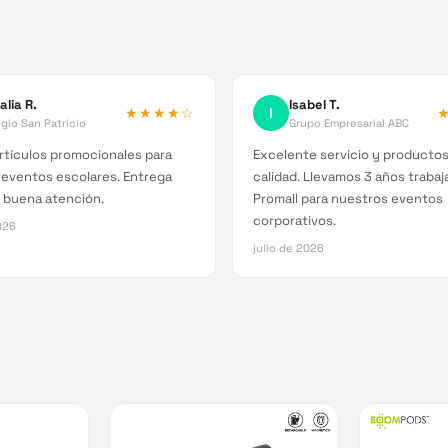
alia R.
Isabel T.
★★★★
☆
I
gio San Patricio
Grupo Empresarial ABC
rtículos promocionales para
Excelente servicio y producto
 eventos escolares. Entrega
calidad. Llevamos 3 años traba
 buena atención.
Promall para nuestros eventos
corporativos.
026
julio de 2026