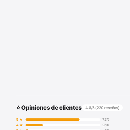
⭐ Opiniones de clientes
4.6
/5 (
220
reseñas)
5
★
72
%
4
★
23
%