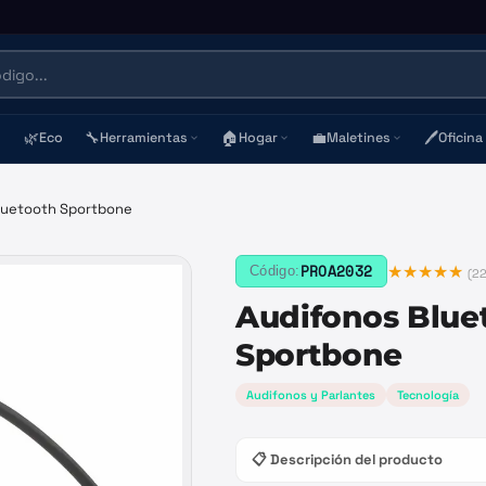
🌿
🔧
🏠
💼
🖊️
Eco
Herramientas
Hogar
Maletines
Oficina
luetooth Sportbone
★★★★★
PROA2032
Código:
(
2
Audifonos Blue
Sportbone
Audifonos y Parlantes
Tecnología
📋 Descripción del producto