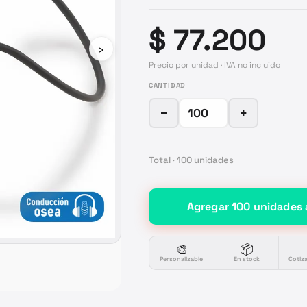
$ 77.200
›
Precio por unidad · IVA no incluido
CANTIDAD
−
+
Total ·
100
unidades
Agregar
100
unidades
🎨
📦
Personalizable
En stock
Cotiz