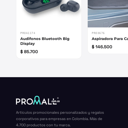
PROA1174
PRO3676
Audifonos Bluetooth Big
Aspiradora Para C
Display
$ 146.500
$ 85.700
Artículos promocionales personalizados y regalos
corporativos para empresas en Colombia. Más de
4.700 productos con tu marca.