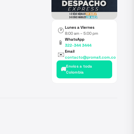
Lunes a Viernes
🕐
8:00 am – 5:00 pm
WhatsApp
📱
322-344 3444
Email
✉️
contacto@promall.com.co
Envíos a toda
🚚
Colombia