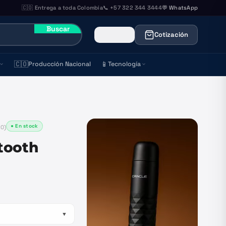
🇨🇴 Entrega a toda Colombia
📞 +57 322 344 3444
💬 WhatsApp
Buscar
Cotización
🇨🇴
📱
Producción Nacional
Tecnología
● En stock
20
)
tooth
▼