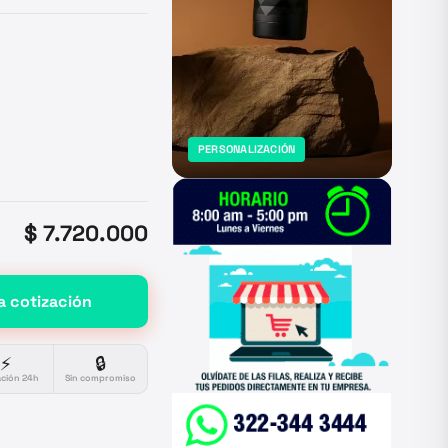
PERSONALIZACIÓN
$ 7.720.000
a cotización
⚡
🔒
ación 24h
Sin compromiso