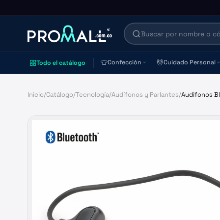
👕
💆
Confección
Cuidado Personal
Todo el catálogo
Inicio
/
Catálogo
/
Tecnología
/
Audífonos y Parlantes
/
Audifonos B