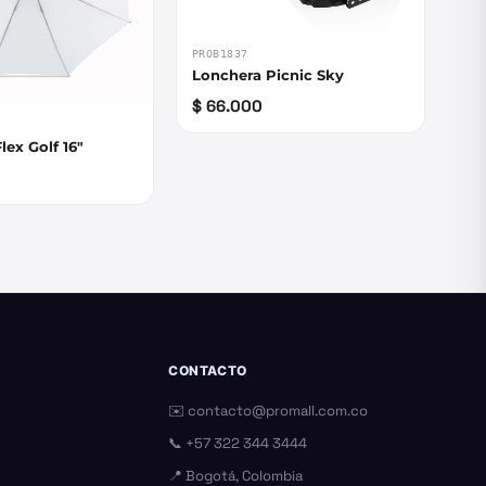
PROB1837
Lonchera Picnic Sky
$ 66.000
lex Golf 16"
CONTACTO
✉️
contacto@promall.com.co
📞
+57 322 344 3444
📍 Bogotá, Colombia