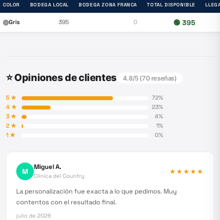
COLOR
BODEGA LOCAL
BODEGA ZONA FRANCA
TOTAL DISPONIBLE
LLEG
Gris
395
0
🟢
395
⭐ Opiniones de clientes
4.8
/5 (
70
reseñas)
5
★
72
%
4
★
23
%
3
★
4
%
2
★
1
%
1
★
0
%
Miguel A.
M
★★★★★
Clínica del Country
La personalización fue exacta a lo que pedimos. Muy
contentos con el resultado final.
julio de 2026