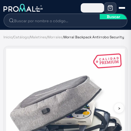
Buscar
Inicio
/
Catálogo
/
Maletines
/
Morrales
/
Morral Backpack Antirrobo Security
›