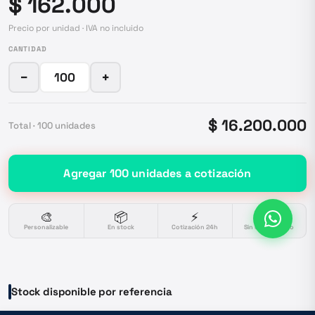
$ 162.000
Precio por unidad · IVA no incluido
CANTIDAD
−
+
$ 16.200.000
Total ·
100
unidades
Agregar
100
unidades
a cotización
🎨
📦
⚡
🔒
Personalizable
En stock
Cotización 24h
Sin compromiso
Stock disponible por referencia