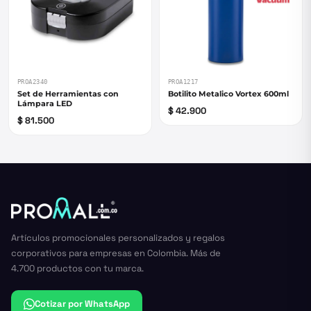
PROA2340
PROA1217
Set de Herramientas con
Botilito Metalico Vortex 600ml
Lámpara LED
$ 42.900
$ 81.500
Artículos promocionales personalizados y regalos
corporativos para empresas en Colombia. Más de
4.700 productos con tu marca.
Cotizar por WhatsApp