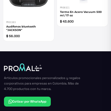
PRO8321
Termo En Acero Vacuum 500
ml / 17 oz
$ 43.600
PRO1583
Audífonos bluetooth
"JACKSON"
$ 56.000
Artículos promocionales personalizados y regalos
corporativos para empresas en Colombia. Más de
4.700 productos con tu marca.
Cotizar por WhatsApp