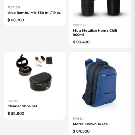
PROB1260
Vaso Bambu Mix 550 ml / 19 oz
$ 66.700
PROA3166
Mug Metálico Noma Chili
900ml
$ 93.400
PRO6976
Cleaner Shoe Set
$ 35.900
PRO8634
Morral Brown 14 Lts.
$ 64.500