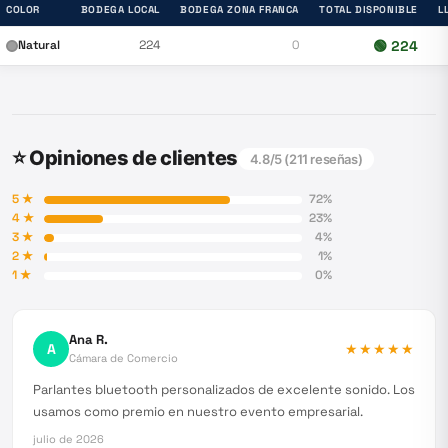
COLOR
BODEGA LOCAL
BODEGA ZONA FRANCA
TOTAL DISPONIBLE
L
Natural
224
0
🟢
224
⭐ Opiniones de clientes
4.8
/5 (
211
reseñas)
5
★
72
%
4
★
23
%
3
★
4
%
2
★
1
%
1
★
0
%
Ana R.
A
★★★★★
Cámara de Comercio
Parlantes bluetooth personalizados de excelente sonido. Los
usamos como premio en nuestro evento empresarial.
julio de 2026