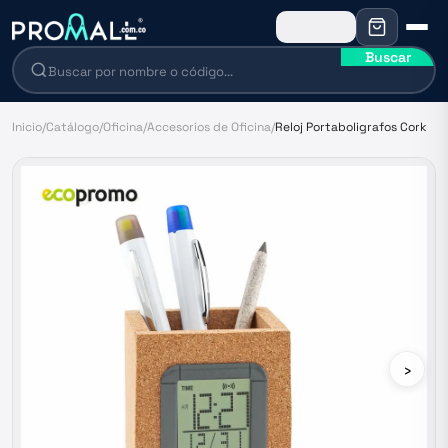
Buscar
Inicio
/
Catálogo
/
Oficina
/
Accesorios de Oficina
/
Reloj Portaboligrafos Cork
›