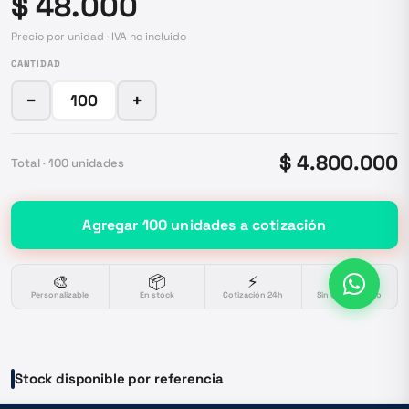
$ 48.000
Precio por unidad · IVA no incluido
CANTIDAD
−
+
$ 4.800.000
Total ·
100
unidades
Agregar
100
unidades
a cotización
🎨
📦
⚡
🔒
Personalizable
En stock
Cotización 24h
Sin compromiso
Stock disponible por referencia