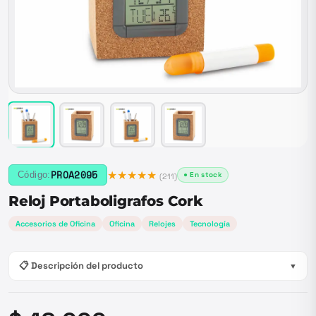
★★★★★
PROA2095
Código:
● En stock
(
211
)
Reloj Portaboligrafos Cork
Accesorios de Oficina
Oficina
Relojes
Tecnología
📋 Descripción del producto
▼