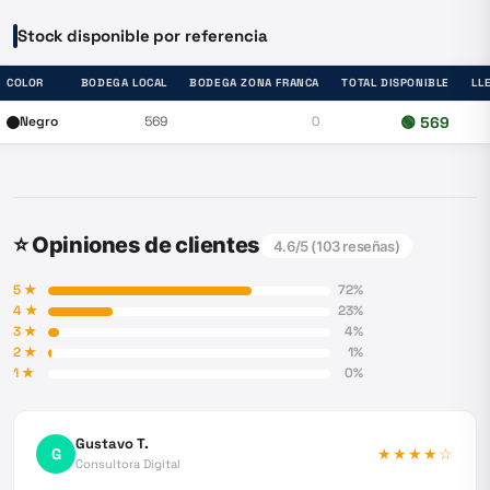
Stock disponible por referencia
COLOR
BODEGA LOCAL
BODEGA ZONA FRANCA
TOTAL DISPONIBLE
LL
Negro
569
0
🟢
569
⭐ Opiniones de clientes
4.6
/5 (
103
reseñas)
5
★
72
%
4
★
23
%
3
★
4
%
2
★
1
%
1
★
0
%
Gustavo T.
G
★★★★
☆
Consultora Digital