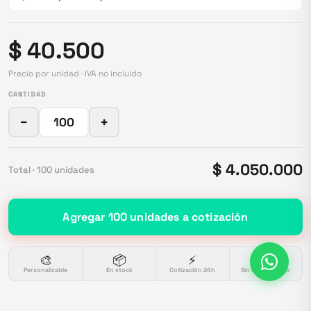
$ 40.500
Precio por unidad · IVA no incluido
CANTIDAD
−
+
$ 4.050.000
Total ·
100
unidades
Agregar
100
unidades
a cotización
🎨
📦
⚡
🔒
Personalizable
En stock
Cotización 24h
Sin compromiso