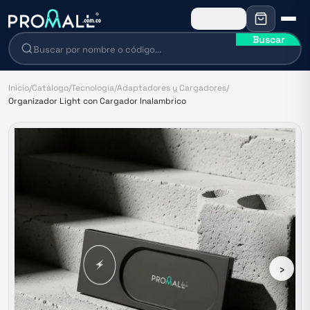
Buscar
Inicio
/
Catálogo
/
Tecnología
/
Adaptadores y Cargadores
/
Organizador Light con Cargador Inalambrico
›