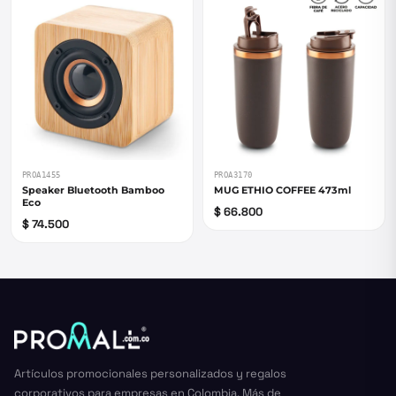
PROA1455
PROA3170
Speaker Bluetooth Bamboo
MUG ETHIO COFFEE 473ml
Eco
$ 66.800
$ 74.500
Artículos promocionales personalizados y regalos
corporativos para empresas en Colombia. Más de