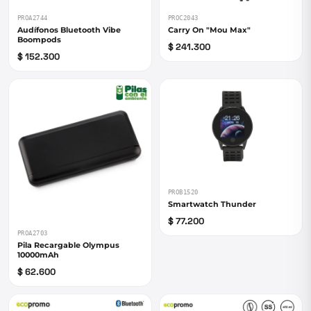
PROA2744
PROC2043
Audífonos Bluetooth Vibe
Carry On "Mou Max"
Boompods
$ 241.300
$ 152.300
PROB1520
Smartwatch Thunder
$ 77.200
PROA2703
Pila Recargable Olympus
10000mAh
$ 62.600