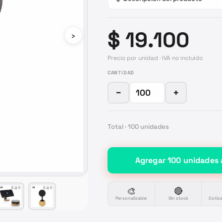
$ 19.100
›
Precio por unidad · IVA no incluido
CANTIDAD
−
+
Total ·
100
unidades
Agregar
100
unidades
🎨
🔴
Personalizable
Sin stock
Cotiz