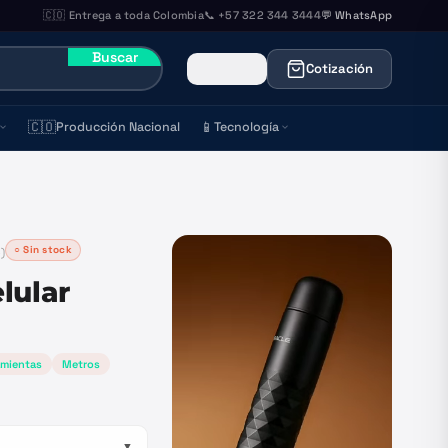
🇨🇴 Entrega a toda Colombia
📞 +57 322 344 3444
💬 WhatsApp
Buscar
Cotización
🇨🇴
📱
Producción Nacional
Tecnología
○ Sin stock
5
)
lular
amientas
Metros
▼