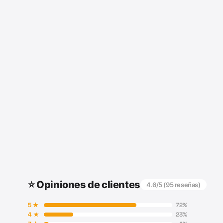
⭐ Opiniones de clientes
4.6
/5 (
95
reseñas)
5
★
72
%
4
★
23
%