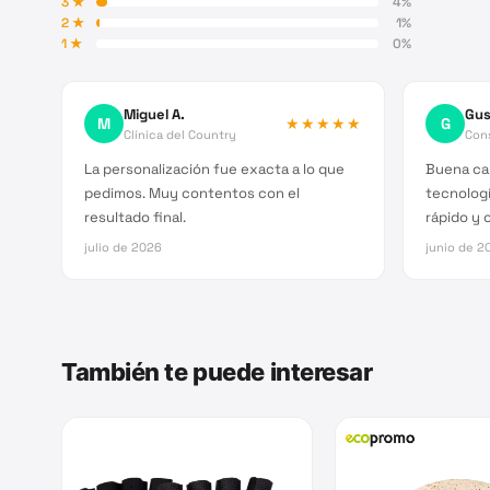
3
★
4
%
2
★
1
%
1
★
0
%
Miguel A.
Gus
M
★★★★★
G
Clínica del Country
Cons
La personalización fue exacta a lo que
Buena cal
pedimos. Muy contentos con el
tecnologí
resultado final.
rápido y c
julio de 2026
junio de 2
También te puede interesar