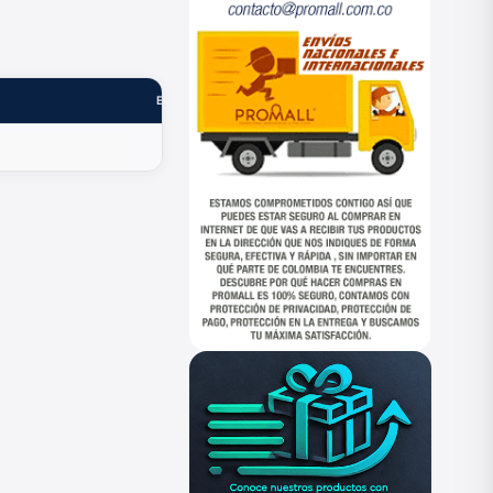
ESTADO
—