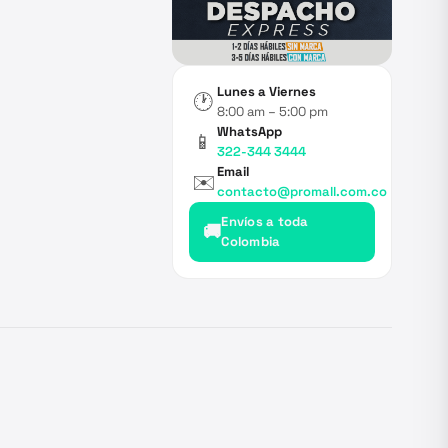
Lunes a Viernes
🕐
8:00 am – 5:00 pm
WhatsApp
📱
322-344 3444
Email
✉️
contacto@promall.com.co
Envíos a toda
🚚
Colombia