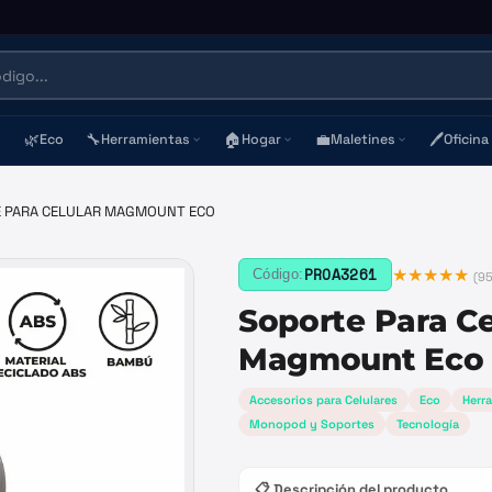
🌿
🔧
🏠
💼
🖊️
Eco
Herramientas
Hogar
Maletines
Oficina
 PARA CELULAR MAGMOUNT ECO
★★★★★
PROA3261
Código:
(
9
Soporte Para Ce
Magmount Eco
Accesorios para Celulares
Eco
Herr
Monopod y Soportes
Tecnología
📋 Descripción del producto