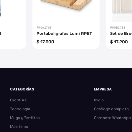
PROA2783
PROB1798
N
Portabolígrafos Lumi RPET
Set de Bro
$ 17.300
$ 17.200
CATEGORÍAS
EMPRESA
Escritura
Inicio
Tecnología
Catálogo completo
Mugs y Botilitos
Contacto WhatsApp
Maletines