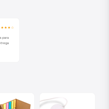
★★★★
☆
s para
ntrega