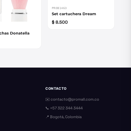
PROB1463
Set cartuchera Dream
$ 8.500
chas Donatella
CONTACTO
✉️
contacto@promall.com.co
📞
+57 322 344 3444
📍 Bogotá, Colombia