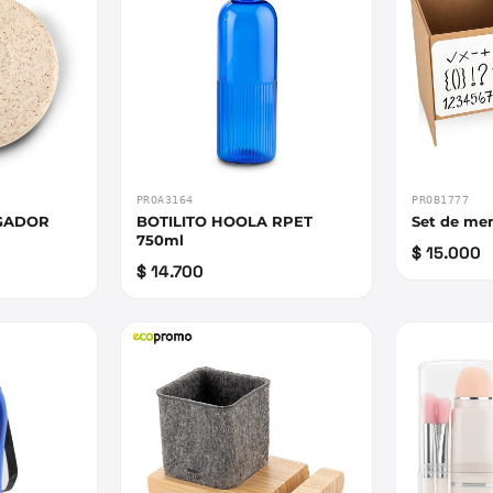
PROA3164
PROB1777
RGADOR
BOTILITO HOOLA RPET
Set de me
750ml
$ 15.000
$ 14.700