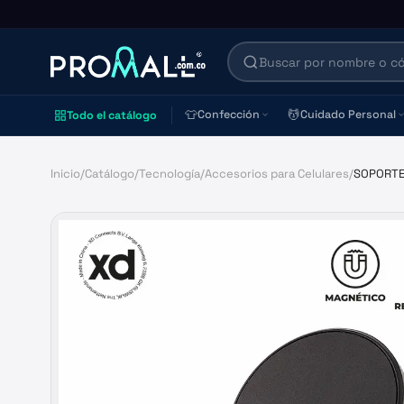
👕
💆
Confección
Cuidado Personal
Todo el catálogo
Inicio
/
Catálogo
/
Tecnología
/
Accesorios para Celulares
/
SOPORTE