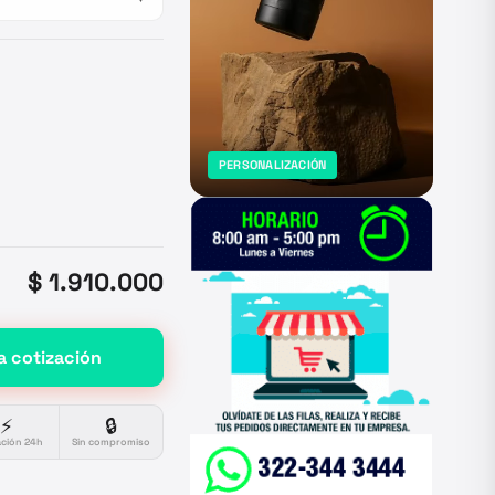
PERSONALIZACIÓN
$ 1.910.000
a cotización
⚡
🔒
ación 24h
Sin compromiso