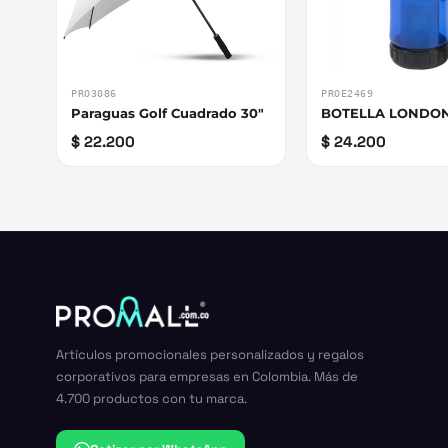
PRO3086
PROE2469
Paraguas Golf Cuadrado 30"
BOTELLA LONDO
$ 22.200
$ 24.200
Artículos promocionales personalizados y regalos
corporativos para empresas en Colombia. Más de
4.700 productos con tu marca.