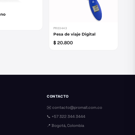
ono
PRO3443
Pesa de viaje Digital
$ 20.800
CONTACTO
✉️
contacto@promall.com.co
📞
+57 322 344 3444
📍 Bogotá, Colombia