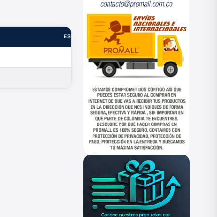
ESTADO
—
—