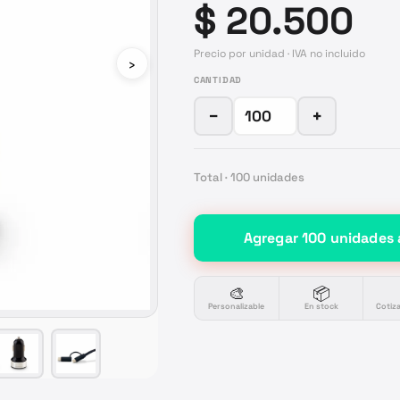
$ 20.500
Precio por unidad · IVA no incluido
›
CANTIDAD
−
+
Total ·
100
unidades
Agregar
100
unidades
🎨
📦
Personalizable
En stock
Cotiz