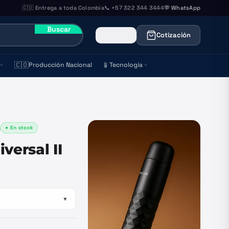
🇨🇴 Entrega a toda Colombia
📞 +57 322 344 3444
💬 WhatsApp
Buscar
Cotización
🇨🇴
📱
Producción Nacional
Tecnología
● En stock
)
versal II
▼