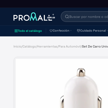
👕
💆
Confección
Cuidado Personal
Todo el catálogo
Inicio
/
Catálogo
/
Herramientas
/
Para Automóvil
/
Set De Carro Unive