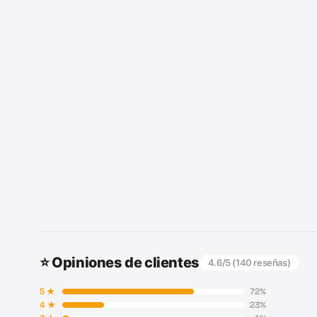
⭐ Opiniones de clientes
4.6
/5 (
140
reseñas)
5
★
72
%
4
★
23
%