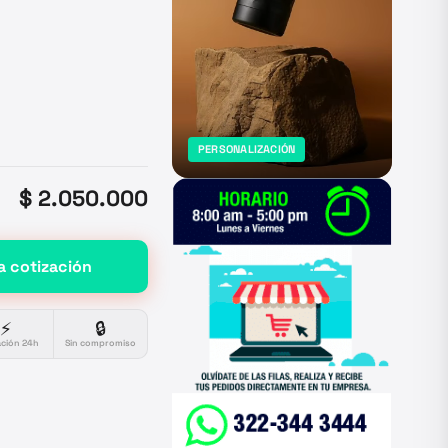
PERSONALIZACIÓN
$ 2.050.000
a cotización
⚡
🔒
ación 24h
Sin compromiso