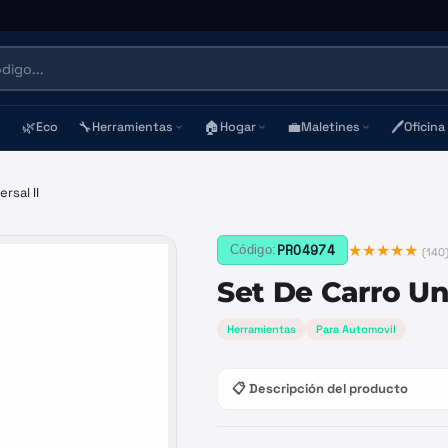
🌿
🔧
🏠
💼
🖊️
Eco
Herramientas
Hogar
Maletines
Oficina
rsal II
★★★★★
PRO4974
Código:
(
140
Set De Carro Uni
Herramientas
Para Automovil
📋 Descripción del producto