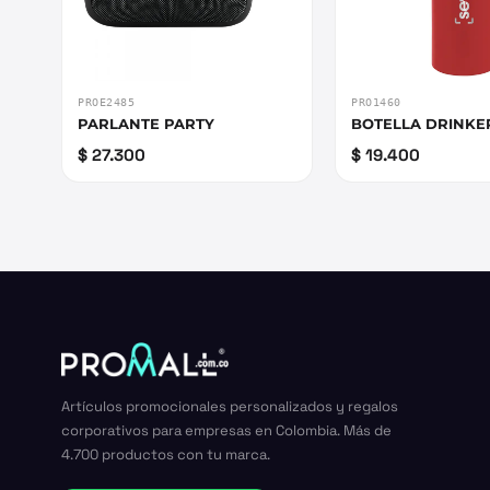
PROE2485
PRO1460
PARLANTE PARTY
BOTELLA DRINKE
$ 27.300
$ 19.400
Artículos promocionales personalizados y regalos
corporativos para empresas en Colombia. Más de
4.700 productos con tu marca.