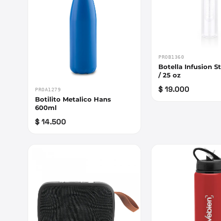
PROB1360
Botella Infusion S
/ 25 oz
$ 19.000
PROA1279
Botilito Metalico Hans
600ml
$ 14.500