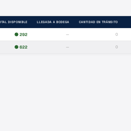
OTAL DISPONIBLE
LLEGADA A BODEGA
CANTIDAD EN TRÁNSITO
🟢
292
—
0
🟢
622
—
0