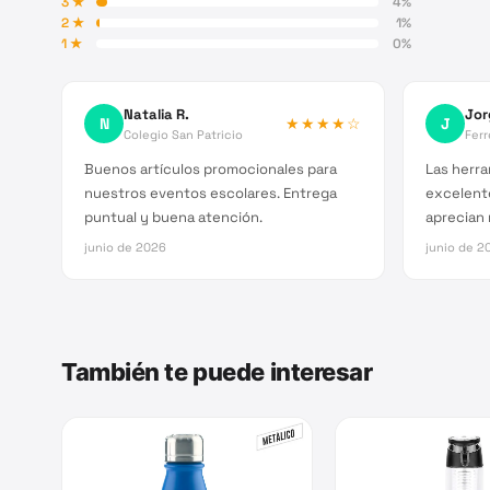
3
★
4
%
2
★
1
%
1
★
0
%
Natalia R.
Jor
N
★★★★
☆
J
Colegio San Patricio
Ferr
Buenos artículos promocionales para
Las herra
nuestros eventos escolares. Entrega
excelente
puntual y buena atención.
aprecian
junio de 2026
junio de 2
También te puede interesar