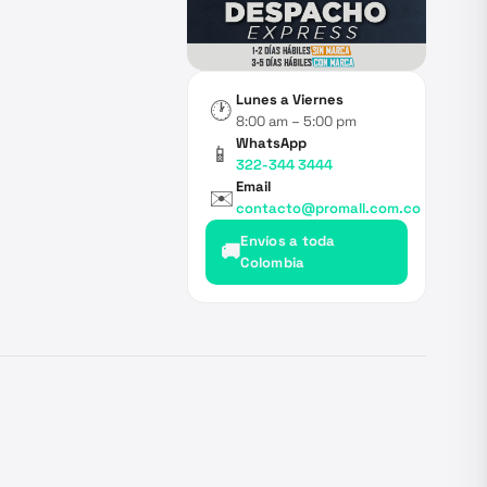
Lunes a Viernes
🕐
8:00 am – 5:00 pm
WhatsApp
📱
322-344 3444
Email
✉️
contacto@promall.com.co
Envíos a toda
🚚
Colombia