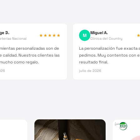
ge D.
Miguel A.
★★★★★
M
eterías Nacional
Clínica del Country
mientas personalizadas son de
La personalización fue exacta a
 calidad. Nuestros clientes las
pedimos. Muy contentos con e
 mucho como regalo.
resultado final.
026
julio de 2026