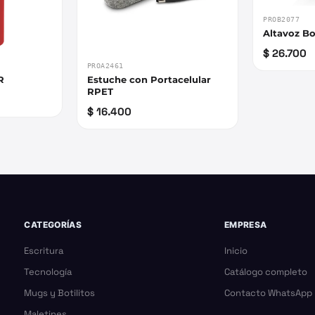
PROB2077
Altavoz B
$ 26.700
PROA2461
R
Estuche con Portacelular
RPET
$ 16.400
CATEGORÍAS
EMPRESA
Escritura
Inicio
Tecnología
Catálogo completo
Mugs y Botilitos
Contacto WhatsApp
Maletines