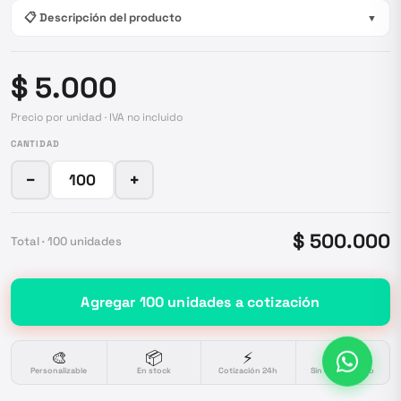
📋 Descripción del producto
▼
$ 5.000
Precio por unidad · IVA no incluido
CANTIDAD
−
+
$ 500.000
Total ·
100
unidades
Agregar
100
unidades
a cotización
🎨
📦
⚡
🔒
Personalizable
En stock
Cotización 24h
Sin compromiso