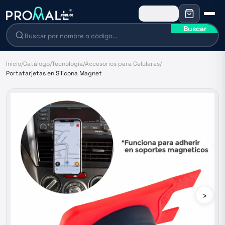
Buscar
Inicio
/
Catálogo
/
Tecnología
/
Accesorios para Celulares
/
Portatarjetas en Silicona Magnet
›