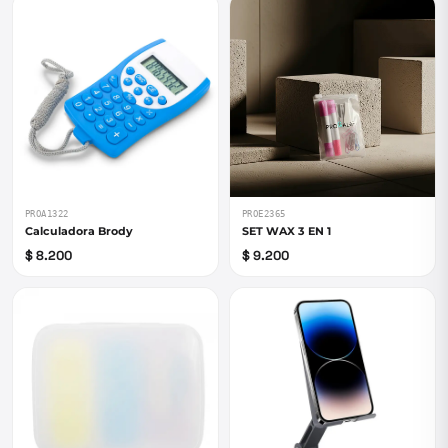
PROA1322
PROE2365
Calculadora Brody
SET WAX 3 EN 1
$ 8.200
$ 9.200