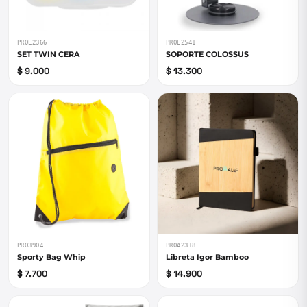
PROE2366
PROE2541
SET TWIN CERA
SOPORTE COLOSSUS
$ 9.000
$ 13.300
PRO3904
PROA2318
Sporty Bag Whip
Libreta Igor Bamboo
$ 7.700
$ 14.900