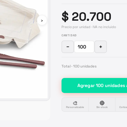
$ 20.700
›
Precio por unidad · IVA no incluido
CANTIDAD
−
+
Total ·
100
unidades
Agregar
100
unidades
🎨
🔴
Personalizable
Sin stock
Cotiz