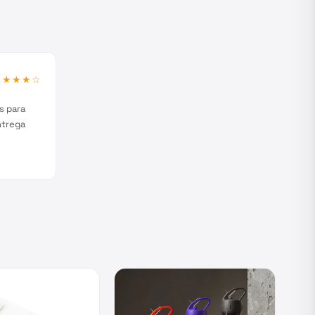
★★★★
☆
s para
ntrega