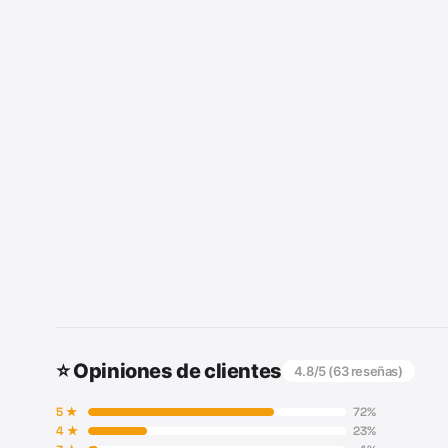
⭐ Opiniones de clientes
4.8
/5 (
63
reseñas)
5
★
72
%
4
★
23
%