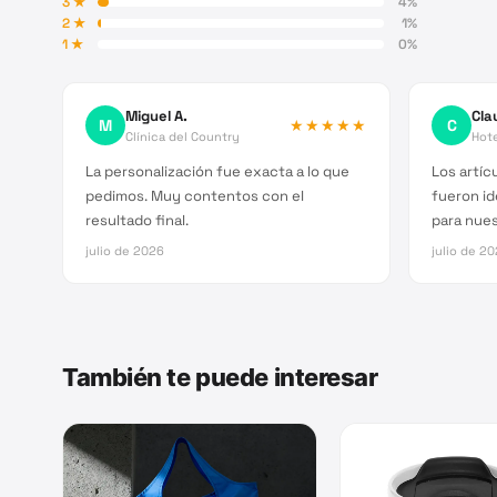
3
★
4
%
2
★
1
%
1
★
0
%
Miguel A.
Cla
M
★★★★★
C
Clínica del Country
Hote
La personalización fue exacta a lo que
Los artíc
pedimos. Muy contentos con el
fueron i
resultado final.
para nue
julio de 2026
julio de 2
También te puede interesar