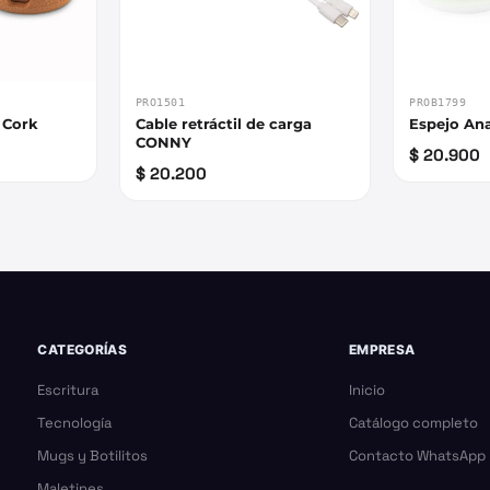
PRO1501
PROB1799
 Cork
Cable retráctil de carga
Espejo Ana
CONNY
$ 20.900
$ 20.200
CATEGORÍAS
EMPRESA
Escritura
Inicio
Tecnología
Catálogo completo
Mugs y Botilitos
Contacto WhatsApp
Maletines