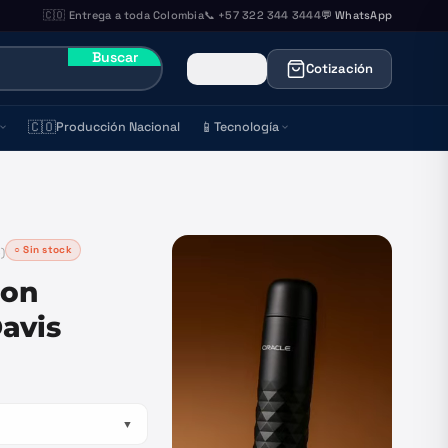
🇨🇴 Entrega a toda Colombia
📞 +57 322 344 3444
💬 WhatsApp
Buscar
Cotización
🇨🇴
📱
Producción Nacional
Tecnología
○ Sin stock
3
)
con
avis
▼