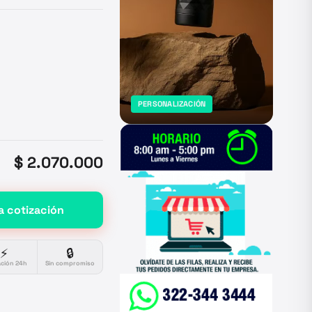
PERSONALIZACIÓN
$ 2.070.000
a cotización
⚡
🔒
ación 24h
Sin compromiso