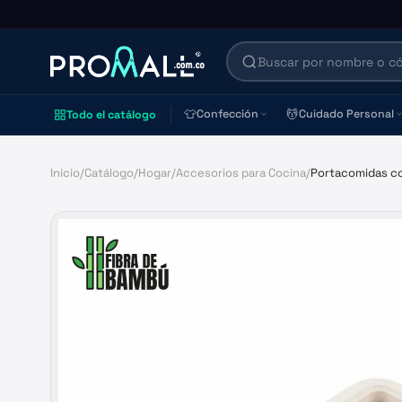
👕
💆
Confección
Cuidado Personal
Todo el catálogo
Inicio
/
Catálogo
/
Hogar
/
Accesorios para Cocina
/
Portacomidas co