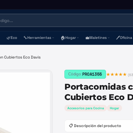
🌿
🔧
🏠
💼
🖊️
Eco
Herramientas
Hogar
Maletines
Oficina
n Cubiertos Eco Davis
★★★★★
PROA1355
Código:
(
6
Portacomidas 
Cubiertos Eco D
Accesorios para Cocina
Hogar
📋 Descripción del producto