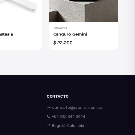
PRO4633
stasia
Canguro Gemini
$ 22.200
CONTACTO
✉️
contacto@promall.com.co
📞
+57 322 344 3444
📍 Bogotá, Colombia