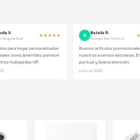
udia V.
Natalia R.
★★★★★
N
l Bogotá Real
Colegio San Patricio
ulos para hogar personalizados
Buenos artículos promocionale
deales como amenities premium
nuestros eventos escolares. E
stros huéspedes VIP.
puntual y buena atención.
026
junio de 2026