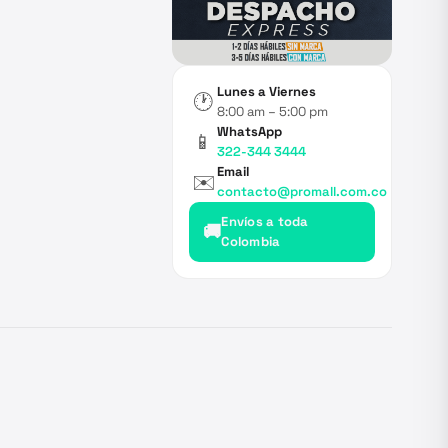
Lunes a Viernes
🕐
8:00 am – 5:00 pm
WhatsApp
📱
322-344 3444
Email
✉️
contacto@promall.com.co
Envíos a toda
🚚
Colombia