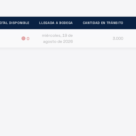
OTAL DISPONIBLE
LLEGADA A BODEGA
CANTIDAD EN TRÁNSITO
miércoles, 19 de
🔴
0
3.000
agosto de 2026