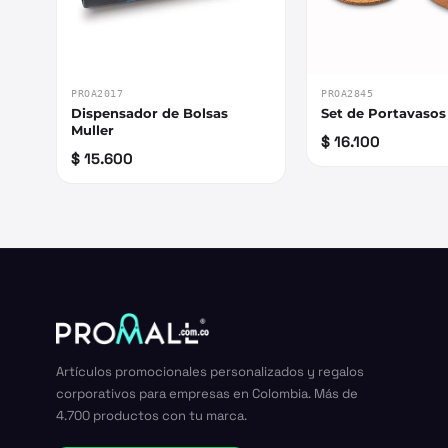
PROA2017
PROA2845
Dispensador de Bolsas
Set de Portavasos
Muller
$ 16.100
$ 15.600
Artículos promocionales personalizados y regalos
corporativos para empresas en Colombia. Más de
4.700 productos con tu marca.