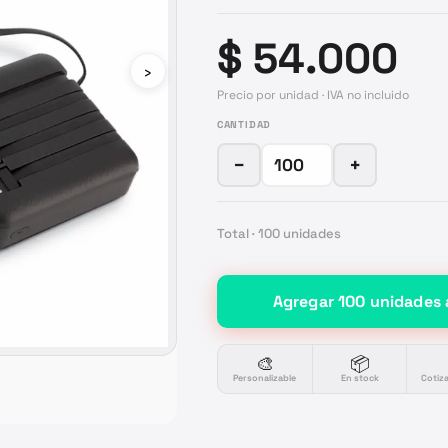
$ 54.000
›
Precio por unidad · IVA no incluido
CANTIDAD
−
+
Total ·
100
unidades
Agregar
100
unidades
🎨
📦
Personalizable
En stock
Cotiz