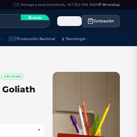
🇨🇴 Entrega a toda Colombia
📞 +57 322 344 3444
💬 WhatsApp
Buscar
Cotización
🇨🇴
📱
Producción Nacional
Tecnología
● En stock
8
)
 Goliath
▼