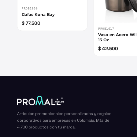
PROB1806
Gafas Kona Bay
$ 77.500
PROB1617
Vaso en Acero Wil
13 Oz
$ 42.500
Artículos promocionales personalizados y regalos
corporativos para empresas en Colombia. Más de
4.700 productos con tu marca.