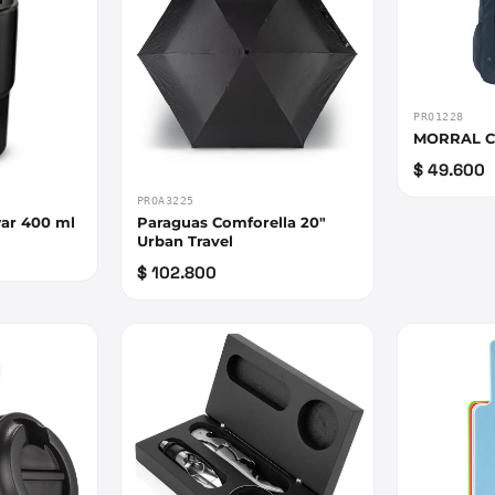
PRO1228
M
$ 49.600
PROA3225
ar 400 ml
Paraguas Comforella 20"
Urban Travel
$ 102.800