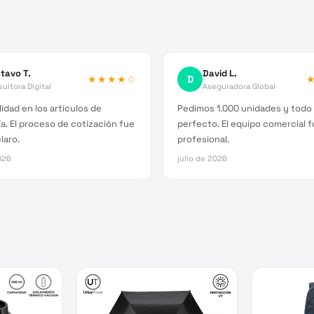
tavo T.
David L.
★★★★
☆
D
ultora Digital
Aseguradora Global
idad en los artículos de
Pedimos 1.000 unidades y todo 
a. El proceso de cotización fue
perfecto. El equipo comercial 
laro.
profesional.
026
julio de 2026