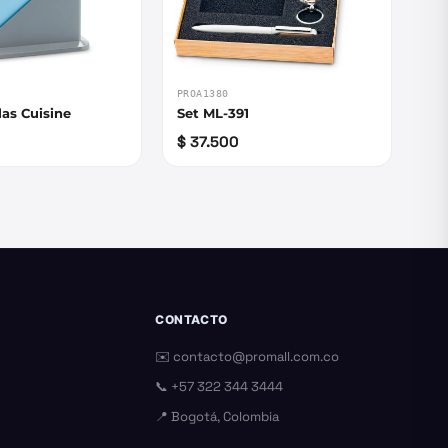
PROA1380
las Cuisine
Set ML-391
$ 37.500
CONTACTO
✉️
contacto@promall.com.co
📞
+57 322 344 3444
📍 Bogotá, Colombia