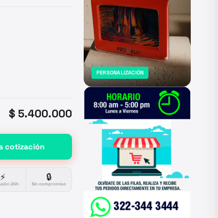
PERSONALIZACIÓN
$ 5.400.000
a cotización
⚡
🔒
ación 24h
Sin compromiso