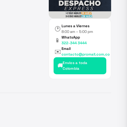
Lunes a Viernes
🕐
8:00 am – 5:00 pm
WhatsApp
📱
322-344 3444
Email
✉️
contacto@promall.com.co
Envíos a toda
🚚
Colombia