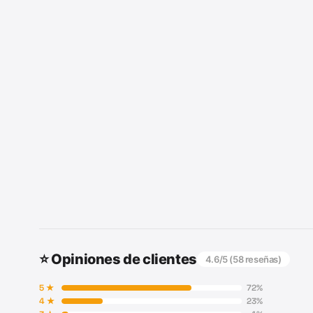
⭐ Opiniones de clientes
4.6
/5 (
58
reseñas)
5
★
72
%
4
★
23
%