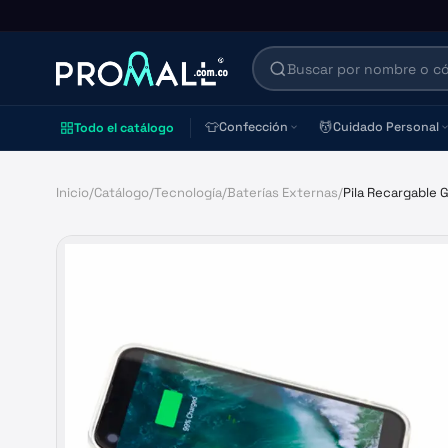
👕
💆
Confección
Cuidado Personal
Todo el catálogo
Inicio
/
Catálogo
/
Tecnología
/
Baterías Externas
/
Pila Recargable 