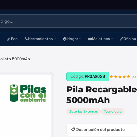
🌿
🔧
🏠
💼
🖊️
Eco
Herramientas
Hogar
Maletines
Oficina
Goliath 5000mAh
★★★★★
PROA2629
Código:
(
5
Pila Recargable
5000mAh
Baterias Externas
Tecnología
📋 Descripción del producto