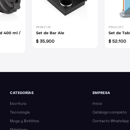
PROB1745
PROA1357
d 400 ml /
Set de Bar Ale
Set de Tab
$ 35.900
$ 52.100
CATEGORÍAS
EMPRESA
Escritura
Inicio
Tecnología
Catálogo completo
Mugs y Botilitos
Contacto WhatsApp
Maletines