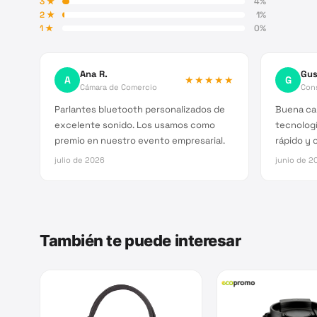
3
★
4
%
2
★
1
%
1
★
0
%
Ana R.
Gus
A
★★★★★
G
Cámara de Comercio
Cons
Parlantes bluetooth personalizados de
Buena cal
excelente sonido. Los usamos como
tecnologí
premio en nuestro evento empresarial.
rápido y c
julio de 2026
junio de 2
También te puede interesar