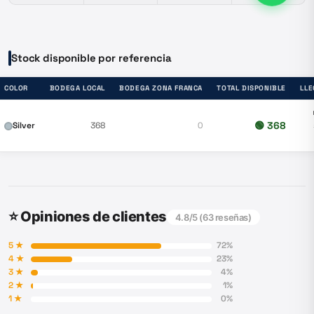
Stock disponible por referencia
COLOR
BODEGA LOCAL
BODEGA ZONA FRANCA
TOTAL DISPONIBLE
LLE
🟢
368
Silver
368
0
⭐ Opiniones de clientes
4.8
/5 (
63
reseñas)
5
★
72
%
4
★
23
%
3
★
4
%
2
★
1
%
1
★
0
%