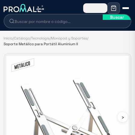
Buscar
Inicio
/
Catálogo
/
Tecnología
/
Monopod y Soportes
/
Soporte Metálico para Portátil Aluminium II
›