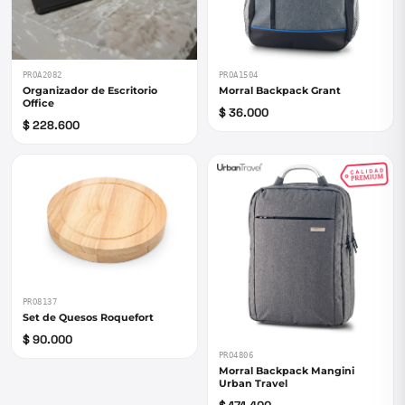
PROA2082
PROA1504
Organizador de Escritorio
Morral Backpack Grant
Office
$ 36.000
$ 228.600
PRO8137
Set de Quesos Roquefort
$ 90.000
PRO4806
Morral Backpack Mangini
Urban Travel