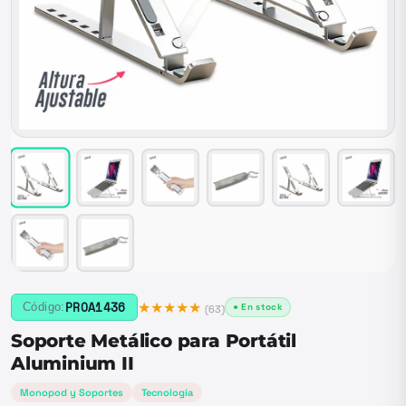
★★★★★
PROA1436
Código:
● En stock
(
63
)
Soporte Metálico para Portátil
Aluminium II
Monopod y Soportes
Tecnología