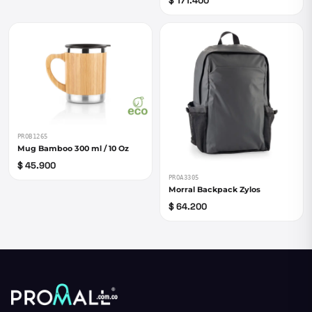
$ 171.400
PROB1265
Mug Bamboo 300 ml / 10 Oz
$ 45.900
PROA3305
Morral Backpack Zylos
$ 64.200