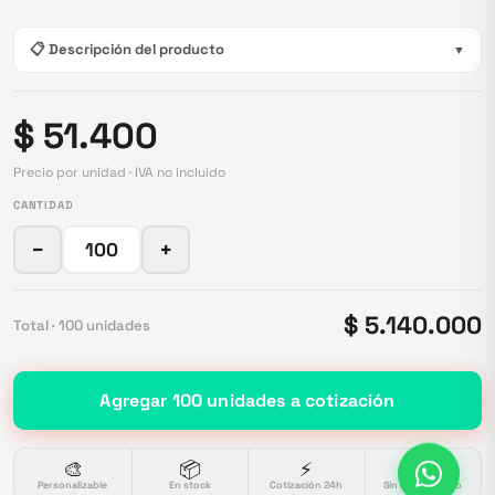
📋 Descripción del producto
▼
$ 51.400
Precio por unidad · IVA no incluido
CANTIDAD
−
+
$ 5.140.000
Total ·
100
unidades
Agregar
100
unidades
a cotización
🎨
📦
⚡
🔒
Personalizable
En stock
Cotización 24h
Sin compromiso