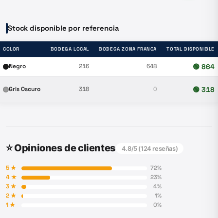
Stock disponible por referencia
COLOR
BODEGA LOCAL
BODEGA ZONA FRANCA
TOTAL DISPONIBLE
Negro
216
648
🟢
864
Gris Oscuro
318
0
🟢
318
⭐ Opiniones de clientes
4.8
/5 (
124
reseñas)
5
★
72
%
4
★
23
%
3
★
4
%
2
★
1
%
1
★
0
%