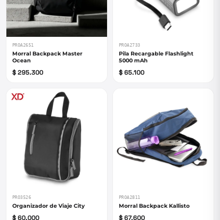
PROA2651
PROA2733
Morral Backpack Master
Pila Recargable Flashlight
Ocean
5000 mAh
$ 295.300
$ 65.100
PRO3526
PROA2811
Organizador de Viaje City
Morral Backpack Kallisto
$ 60.000
$ 67.600