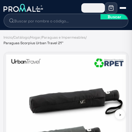
Buscar
Inicio
/
Catálogo
/
Hogar
/
Paraguas e Impermeables
/
Paraguas Scorpius Urban Travel 21''
›