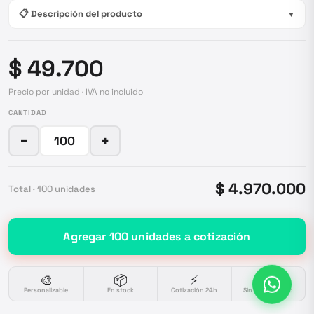
📋 Descripción del producto
▼
$ 49.700
Precio por unidad · IVA no incluido
CANTIDAD
−
+
$ 4.970.000
Total ·
100
unidades
Agregar
100
unidades
a cotización
🎨
📦
⚡
🔒
Personalizable
En stock
Cotización 24h
Sin compromiso