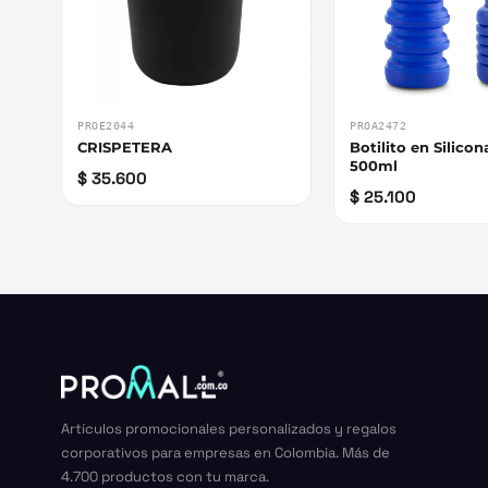
PROE2044
PROA2472
CRISPETERA
Botilito en Silic
500ml
$ 35.600
$ 25.100
Artículos promocionales personalizados y regalos
corporativos para empresas en Colombia. Más de
4.700 productos con tu marca.