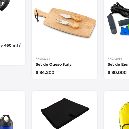
y 450 ml /
PROA2237
PROA2996
Set de Queso Italy
Set de Ejer
$ 34.200
$ 30.000