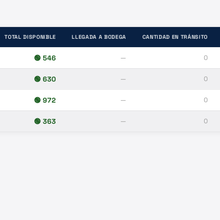
TOTAL DISPONIBLE
LLEGADA A BODEGA
CANTIDAD EN TRÁNSITO
🟢
546
—
0
🟢
630
—
0
🟢
972
—
0
🟢
363
—
0