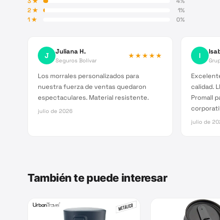
3
★
4
%
2
★
1
%
1
★
0
%
Juliana H.
Isab
J
★★★★★
I
Seguros Bolívar
Grup
Los morrales personalizados para
Excelente
nuestra fuerza de ventas quedaron
calidad. 
espectaculares. Material resistente.
Promall p
corporati
julio de 2026
julio de 2
También te puede interesar