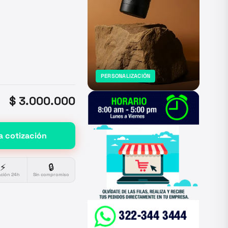
PERSONALIZACIÓN
$ 3.000.000
a cotización
⚡
🔒
ación 24h
Sin compromiso