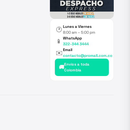
Lunes a Viernes
🕐
8:00 am – 5:00 pm
WhatsApp
📱
322-344 3444
Email
✉️
contacto@promall.com.co
Envíos a toda
🚚
Colombia