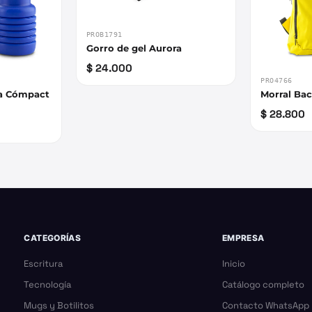
PROB1791
Gorro de gel Aurora
$ 24.000
PRO4766
ona Cómpact
Morral Ba
$ 28.800
CATEGORÍAS
EMPRESA
Escritura
Inicio
Tecnología
Catálogo completo
Mugs y Botilitos
Contacto WhatsApp