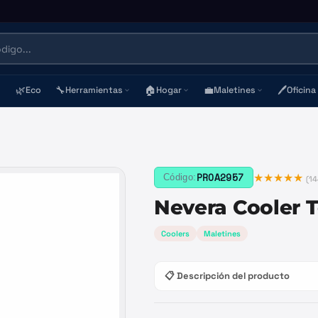
🌿
🔧
🏠
💼
🖊️
Eco
Herramientas
Hogar
Maletines
Oficina
★★★★★
PROA2957
Código:
(
14
Nevera Cooler 
Coolers
Maletines
📋 Descripción del producto