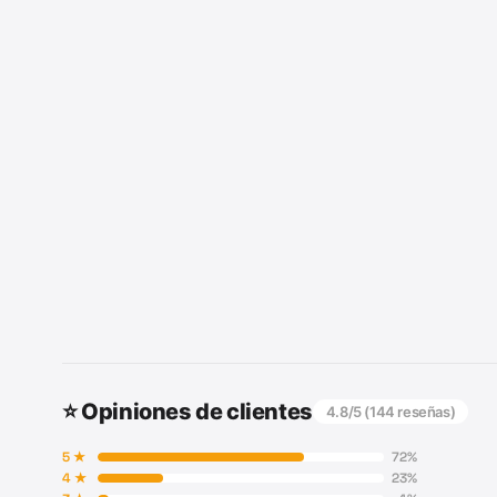
⭐ Opiniones de clientes
4.8
/5 (
144
reseñas)
5
★
72
%
4
★
23
%