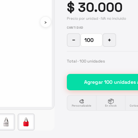
$ 30.000
Precio por unidad · IVA no incluido
›
CANTIDAD
−
+
Total ·
100
unidades
Agregar
100
unidades
🎨
📦
Personalizable
En stock
Cotiz