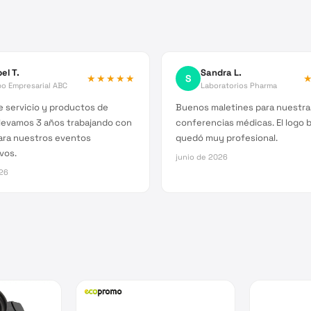
el T.
Sandra L.
★★★★★
S
o Empresarial ABC
Laboratorios Pharma
 servicio y productos de
Buenos maletines para nuestra
Llevamos 3 años trabajando con
conferencias médicas. El logo 
ara nuestros eventos
quedó muy profesional.
vos.
junio de 2026
026