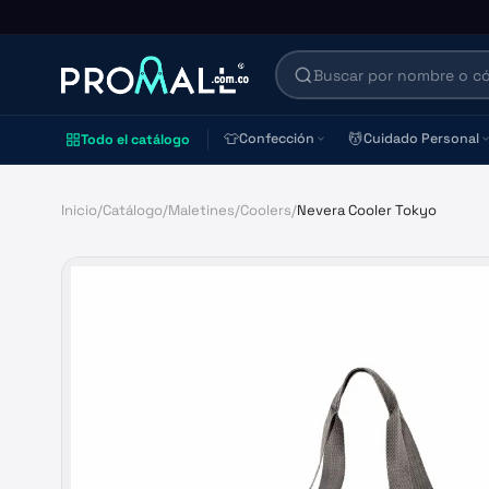
👕
💆
Confección
Cuidado Personal
Todo el catálogo
Inicio
/
Catálogo
/
Maletines
/
Coolers
/
Nevera Cooler Tokyo