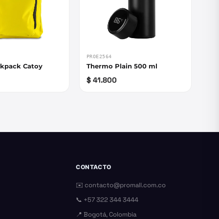
PROE2564
ckpack Catoy
Thermo Plain 500 ml
$ 41.800
CONTACTO
✉️
contacto@promall.com.co
📞
+57 322 344 3444
📍 Bogotá, Colombia