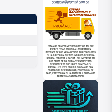
ESTADO
—
—
—
—