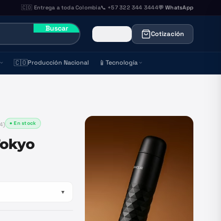
🇨🇴 Entrega a toda Colombia
📞 +57 322 344 3444
💬 WhatsApp
Buscar
Cotización
🇨🇴
📱
Producción Nacional
Tecnología
● En stock
4
)
Tokyo
▼