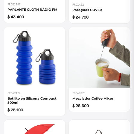
PROE2482
PRO1452
PARLANTE CLOTH RADIO FM
Paraguas COVER
$ 43.400
$ 24.700
PROA2472
PROA2828
Botilito en Silicona Cómpact
Mezclador Coffee Mixer
500ml
$ 28.600
$ 25.100