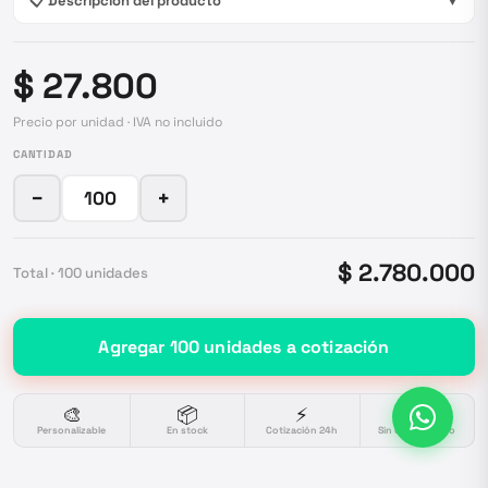
📋 Descripción del producto
▼
$ 27.800
Precio por unidad · IVA no incluido
CANTIDAD
−
+
$ 2.780.000
Total ·
100
unidades
Agregar
100
unidades
a cotización
🎨
📦
⚡
🔒
Personalizable
En stock
Cotización 24h
Sin compromiso