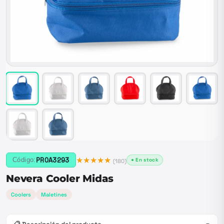
★★★★★
PROA3293
Código:
● En stock
(
180
)
Nevera Cooler Midas
Coolers
Maletines