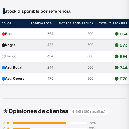
Stock disponible por referencia
COLOR
BODEGA LOCAL
BODEGA ZONA FRANCA
TOTAL DISPONIBLE
Rojo
364
500
🟢
864
Negro
473
500
🟢
973
Blanco
394
500
🟢
894
Azul Royal
244
500
🟢
744
Azul Oscuro
479
500
🟢
979
⭐ Opiniones de clientes
4.6
/5 (
180
reseñas)
5
★
72
%
4
★
23
%