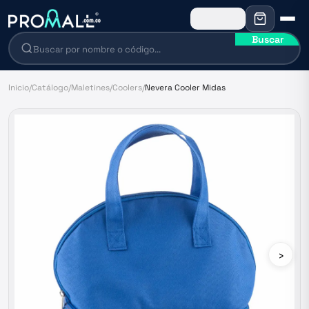
Buscar
Inicio
/
Catálogo
/
Maletines
/
Coolers
/
Nevera Cooler Midas
›