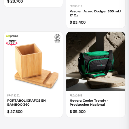
$ 23.700
PROB1612
Vaso en Acero Dodger 500 ml /
17 Oz
$ 23.400
PROA3211
PROA2666
PORTABOLIGRAFOS EN
Nevera Cooler Trendy -
BAMBOO 360
Produccion Nacional
$ 27.800
$ 35.200