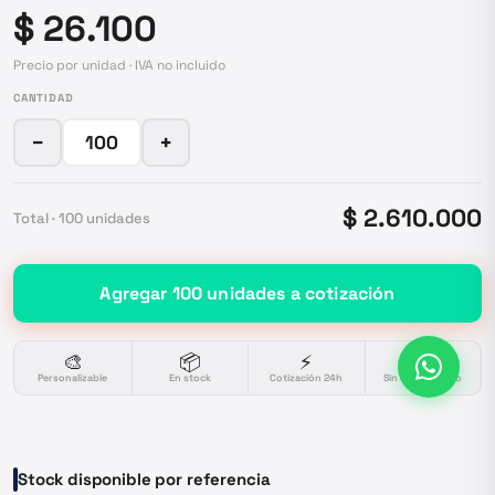
$ 26.100
Precio por unidad · IVA no incluido
CANTIDAD
−
+
$ 2.610.000
Total ·
100
unidades
Agregar
100
unidades
a cotización
🎨
📦
⚡
🔒
Personalizable
En stock
Cotización 24h
Sin compromiso
Stock disponible por referencia