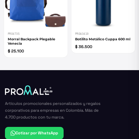
PRO4735
PROA3410
Morral Backpack Plegable
Botilito Metálico Cuppa 600 ml
Venecia
$ 36.500
$ 25.100
Artículos promocionales personalizados y regalos
corporativos para empresas en Colombia. Más de
4.700 productos con tu marca.
Cotizar por WhatsApp