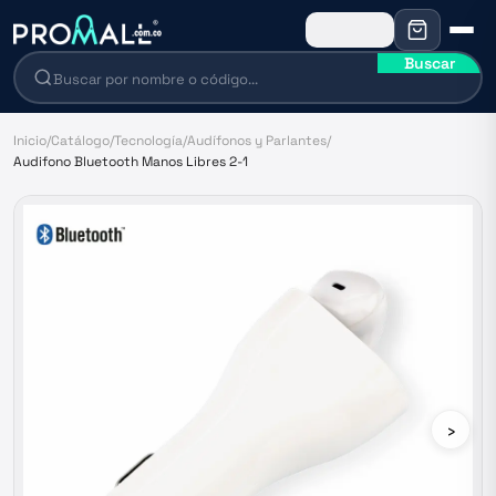
Buscar
Inicio
/
Catálogo
/
Tecnología
/
Audífonos y Parlantes
/
Audifono Bluetooth Manos Libres 2-1
›