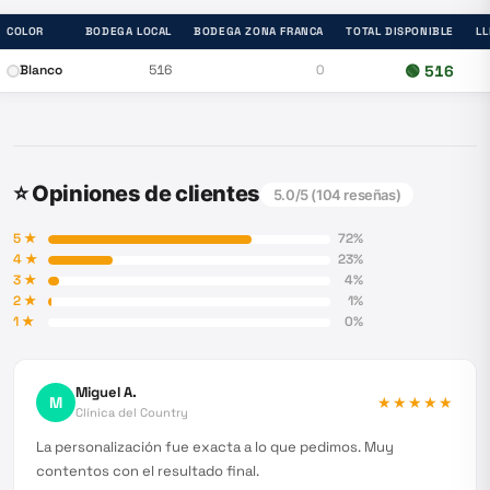
COLOR
BODEGA LOCAL
BODEGA ZONA FRANCA
TOTAL DISPONIBLE
L
Blanco
516
0
🟢
516
⭐ Opiniones de clientes
5.0
/5 (
104
reseñas)
5
★
72
%
4
★
23
%
3
★
4
%
2
★
1
%
1
★
0
%
Miguel A.
M
★★★★★
Clínica del Country
La personalización fue exacta a lo que pedimos. Muy
contentos con el resultado final.