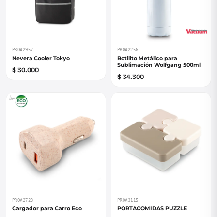
PROA2957
PROA2256
Nevera Cooler Tokyo
Botilito Metálico para
Sublimación Wolfgang 500ml
$ 30.000
$ 34.300
PROA2723
PROA3115
Cargador para Carro Eco
PORTACOMIDAS PUZZLE