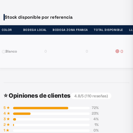
Stock disponible por referencia
COLOR
BODEGA LOCAL
BODEGA ZONA FRANCA
TOTAL DISPONIBLE
L
🔴
0
Blanco
0
0
⭐ Opiniones de clientes
4.8
/5 (
110
reseñas)
5
★
72
%
4
★
23
%
3
★
4
%
2
★
1
%
1
★
0
%