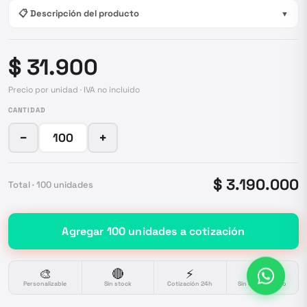
📋 Descripción del producto
▼
$ 31.900
Precio por unidad · IVA no incluido
CANTIDAD
−
+
$ 3.190.000
Total ·
100
unidades
Agregar
100
unidades
a cotización
🎨
🔴
⚡
🔒
Personalizable
Sin stock
Cotización 24h
Sin compromiso