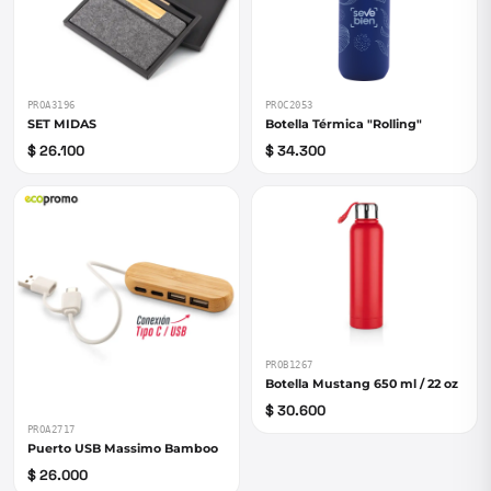
PROA3196
PROC2053
SET MIDAS
Botella Térmica "Rolling"
$ 26.100
$ 34.300
PROB1267
Botella Mustang 650 ml / 22 oz
$ 30.600
PROA2717
Puerto USB Massimo Bamboo
$ 26.000