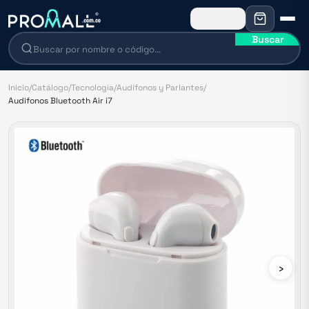
Buscar
Inicio
/
Catálogo
/
Tecnología
/
Audífonos y Parlantes
/
Audifonos Bluetooth Air i7
›