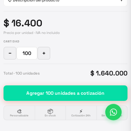
📋 Descripción del producto
▼
$ 16.400
Precio por unidad · IVA no incluido
CANTIDAD
−
+
$ 1.640.000
Total ·
100
unidades
Agregar
100
unidades
a cotización
🎨
📦
⚡
🔒
Personalizable
En stock
Cotización 24h
Sin compromiso