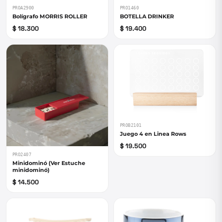
PROA2900
PRO1460
Bolígrafo MORRIS ROLLER
BOTELLA DRINKER
$ 18.300
$ 19.400
PROB2101
Juego 4 en Linea Rows
$ 19.500
PRO2407
Minidominó (Ver Estuche
minidominó)
$ 14.500