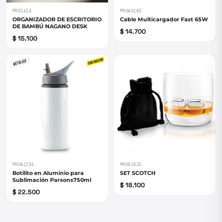
PRO1414
PROA3265
ORGANIZADOR DE ESCRITORIO
Cable Multicargador Fast 65W
DE BAMBÚ NAGANO DESK
$ 14.700
$ 15.100
PROA2255
PROE2026
Botilito en Aluminio para
SET SCOTCH
Sublimación Parsons750ml
$ 18.100
$ 22.500