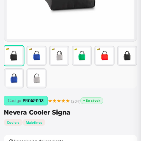
★★★★★
PROA2993
Código:
● En stock
(
204
)
Nevera Cooler Signa
Coolers
Maletines