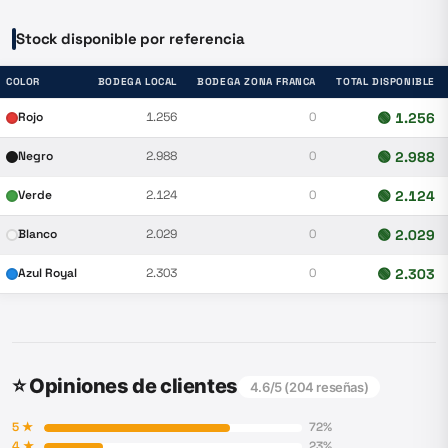
Stock disponible por referencia
COLOR
BODEGA LOCAL
BODEGA ZONA FRANCA
TOTAL DISPONIBLE
Rojo
1.256
0
🟢
1.256
Negro
2.988
0
🟢
2.988
Verde
2.124
0
🟢
2.124
Blanco
2.029
0
🟢
2.029
Azul Royal
2.303
0
🟢
2.303
⭐ Opiniones de clientes
4.6
/5 (
204
reseñas)
5
★
72
%
4
★
23
%