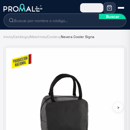
Buscar
Inicio
/
Catálogo
/
Maletines
/
Coolers
/
Nevera Cooler Signa
›