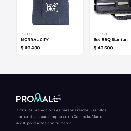
PRO1441
PRO4798
MORRAL CITY
Set BBQ Stanton
$ 49.400
$ 49.600
Artículos promocionales personalizados y regalos
corporativos para empresas en Colombia. Más de
4.700 productos con tu marca.