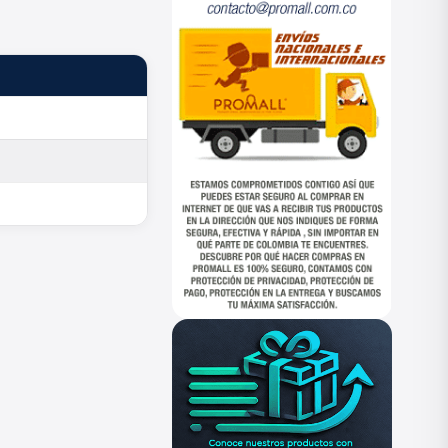
ESTADO
—
—
—