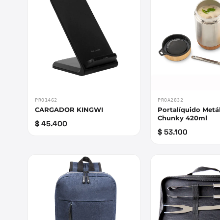
PRO1462
PROA2832
CARGADOR KINGWI
Portalíquido Metá
Chunky 420ml
$ 45.400
$ 53.100