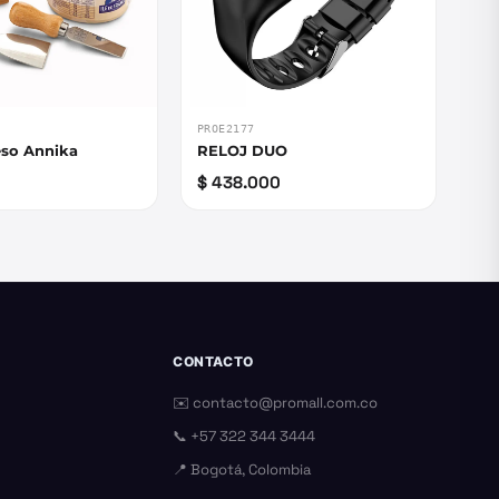
PROE2177
eso Annika
RELOJ DUO
$ 438.000
CONTACTO
✉️
contacto@promall.com.co
📞
+57 322 344 3444
📍 Bogotá, Colombia