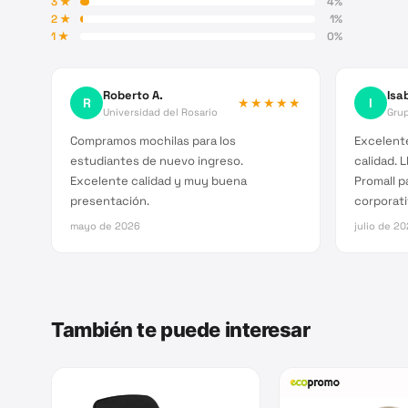
3
★
4
%
2
★
1
%
1
★
0
%
Roberto A.
Isab
R
★★★★★
I
Universidad del Rosario
Grup
Compramos mochilas para los
Excelente
estudiantes de nuevo ingreso.
calidad. 
Excelente calidad y muy buena
Promall p
presentación.
corporati
mayo de 2026
julio de 2
También te puede interesar