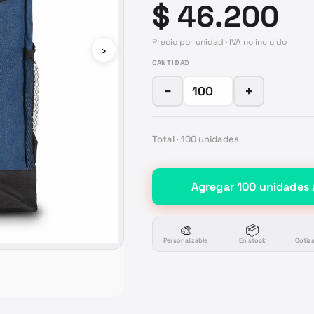
$ 46.200
Precio por unidad · IVA no incluido
›
CANTIDAD
−
+
Total ·
100
unidades
Agregar
100
unidades
🎨
📦
Personalizable
En stock
Cotiz