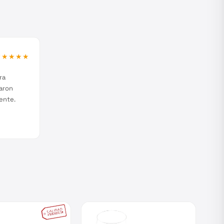
★★★★★
ra
aron
ente.