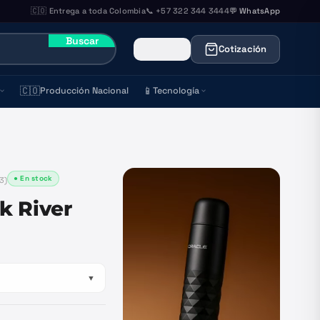
🇨🇴 Entrega a toda Colombia
📞 +57 322 344 3444
💬 WhatsApp
Buscar
Cotización
🇨🇴
📱
Producción Nacional
Tecnología
● En stock
3
)
k River
▼