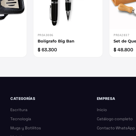
PROA3006
PROA2837
Bolígrafo Big Ban
Set de Qu
$ 63.300
$ 48.800
CATEGORÍAS
EMPRESA
Escritura
Inicio
Tecnología
Catálogo completo
Mugs y Botilitos
Contacto WhatsApp