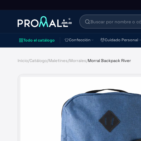
👕
💆
Confección
Cuidado Personal
Todo el catálogo
Inicio
/
Catálogo
/
Maletines
/
Morrales
/
Morral Backpack River