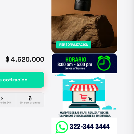
PERSONALIZACIÓN
$ 4.620.000
a cotización
⚡
🔒
ación 24h
Sin compromiso