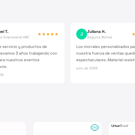
el T.
Juliana H.
★★★★★
J
o Empresarial ABC
Seguros Bolívar
 servicio y productos de
Los morrales personalizados pa
Llevamos 3 años trabajando con
nuestra fuerza de ventas qued
ara nuestros eventos
espectaculares. Material resist
vos.
julio de 2026
026