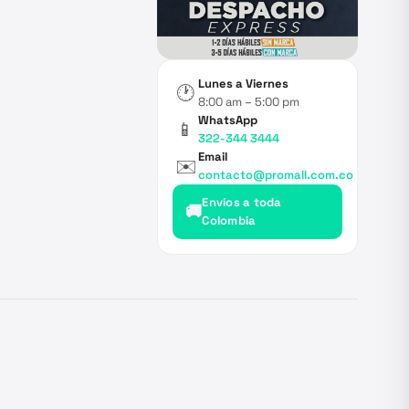
Lunes a Viernes
🕐
8:00 am – 5:00 pm
WhatsApp
📱
322-344 3444
Email
✉️
contacto@promall.com.co
Envíos a toda
🚚
Colombia