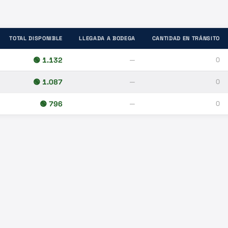
TOTAL DISPONIBLE
LLEGADA A BODEGA
CANTIDAD EN TRÁNSITO
🟢
1.132
—
0
🟢
1.087
—
0
🟢
796
—
0