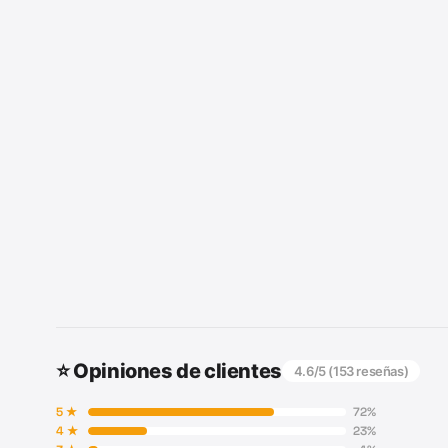
⭐ Opiniones de clientes
4.6
/5 (
153
reseñas)
5
★
72
%
4
★
23
%