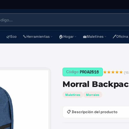
🌿
🔧
🏠
💼
🖊️
Eco
Herramientas
Hogar
Maletines
Oficina
★★★★★
PROA2516
Código:
(
15
Morral Backpac
Maletines
Morrales
📋 Descripción del producto